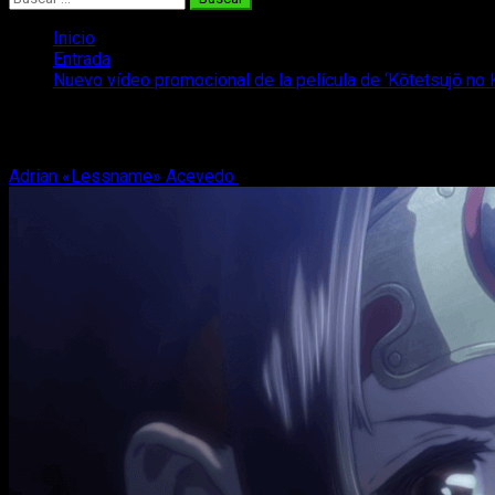
Inicio
Entrada
Nuevo vídeo promocional de la película de ‘Kōtetsujō no 
Nuevo vídeo promocional de la película 
Adrian «Lessname» Acevedo
29 de abril, 2019
2 minutos de le