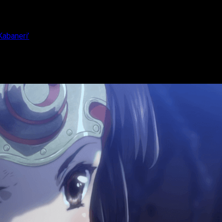
Kabaneri’
de ‘Kōtetsujō no Kabaneri’
ctura