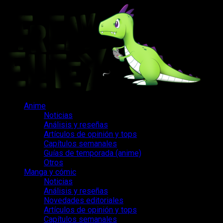
Saltar
al
contenido
Menú
Anime
principal
Noticias
Análisis y reseñas
Artículos de opinión y tops
Capítulos semanales
Guías de temporada (anime)
Otros
Manga y cómic
Noticias
Análisis y reseñas
Novedades editoriales
Artículos de opinión y tops
Capítulos semanales