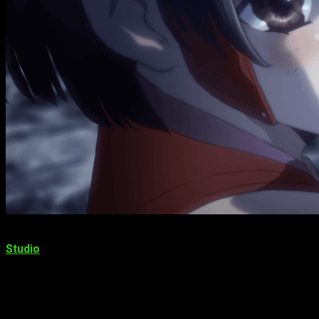
El canal de YouTube de Fuji TV emitió el segundo vídeo p
Studio
,
Kōtetsujō no Kabaneri
.