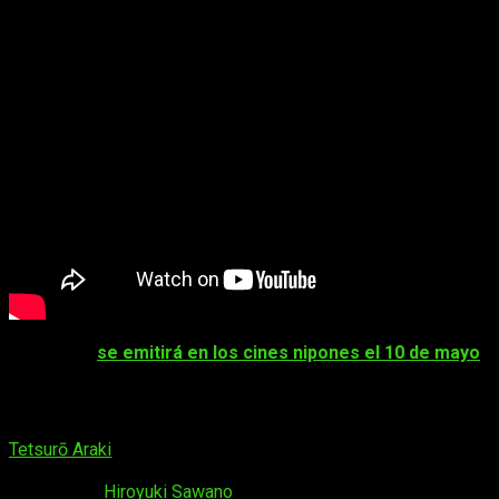
La película
se emitirá en los cines nipones el 10 de mayo
. 
Staff
a cargo del anime
Tetsurō Araki
vuele a dirigir el anime junto al estudio de los ti
organización. Haruko Mikimoto se encarga del diseño de per
o
Kill la Kill
:
Hiroyuki Sawano
. El tema principal de la película l