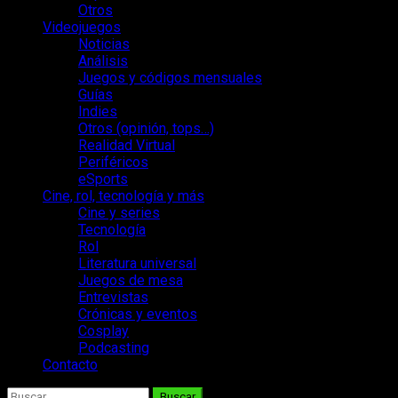
Otros
Videojuegos
Noticias
Análisis
Juegos y códigos mensuales
Guías
Indies
Otros (opinión, tops…)
Realidad Virtual
Periféricos
eSports
Cine, rol, tecnología y más
Cine y series
Tecnología
Rol
Literatura universal
Juegos de mesa
Entrevistas
Crónicas y eventos
Cosplay
Podcasting
Contacto
Buscar: