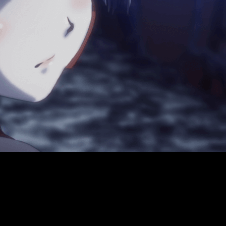
romocional de la película
Kōtetsujō
no Kabaneri Movie 3: 