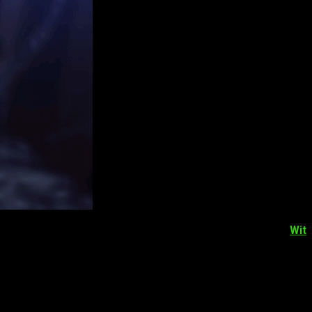
Unato Kessen
, que sirve como secuela de la serie de
Wit