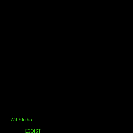
También podrá verse en
Netflix Japan
y
Amazon Prime Video
.
tanes,
Wit Studio
, además, Tetsuro será el guionista de la películ
sonajes. De la banda sonora se encargará el responsable de b
o interpretará
EGOIST
.