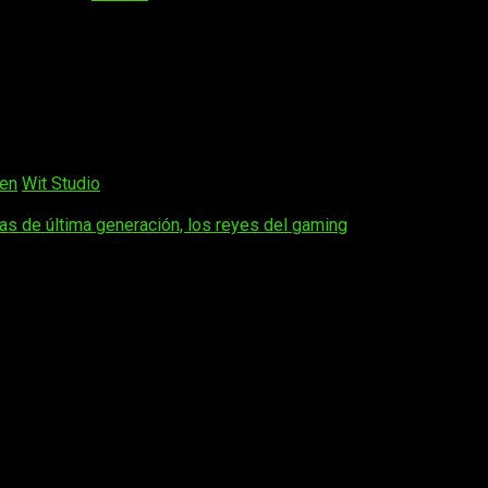
da de primavera 2016. No gozo de mucha gloria, pero tampoco
sonora la hace una serie que puedes disfrutar sin comerte mucho
io año después de lo sucedido en el anime original.
sen
Wit Studio
olas de última generación, los reyes del gaming
os obligatorios están marcados con
*