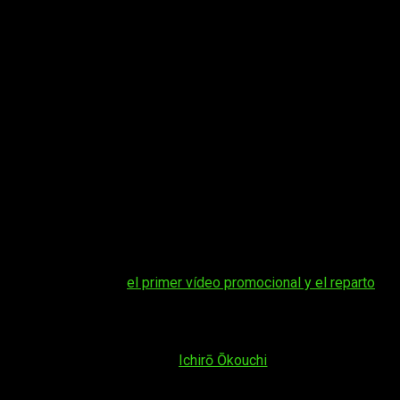
 Os dejamos por aquí
el primer vídeo promocional y el reparto
.
a. El creador de
Code Geass
,
Ichirō Ōkouchi
, formará parte de la
andas sonoras como la de
Shingeki no Kyojin
,
Owari no Seraph
,