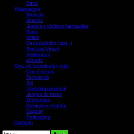
Otros
Videojuegos
Noticias
Análisis
Juegos y códigos mensuales
Guías
Indies
Otros (opinión, tops…)
Realidad Virtual
Periféricos
eSports
Cine, rol, tecnología y más
Cine y series
Tecnología
Rol
Literatura universal
Juegos de mesa
Entrevistas
Crónicas y eventos
Cosplay
Podcasting
Contacto
Buscar: