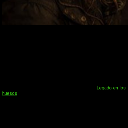
Netflix está a punto de estrenar
Ofrenda a la tormenta
, el
cierre a la
trilogía del Baztán
que finalmente no se lanzará
en salas de cine. Con el 24 de julio marcado en el calendario,
es momento de echarle un vistazo a su último avance.
Ofrenda a la tormenta
, la despedida de
la inspectora Salazar
El valle del Baztán aún tiene ciertos secretos para el
espectador. Tras los sucesos acontecidos en
Legado en los
huesos
(2019),
la inspectora Salazar está decidida a
acabar con sus tormentos
mientras resuelve un nuevo
caso.
Cabe recordar que
Fernando González Molina repite por
tercera vez en la dirección y que Marta Etura volverá a
ponerse en la piel de Amaia Salazar.
También