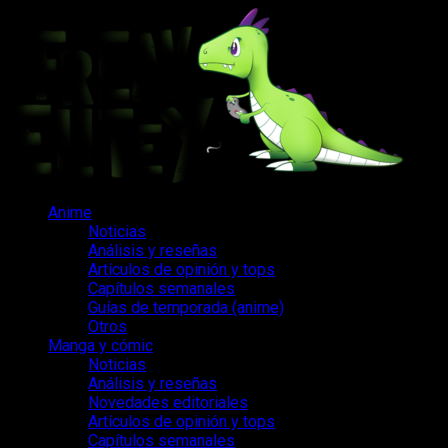
Saltar
al
contenido
Menú
Anime
principal
Noticias
Análisis y reseñas
Artículos de opinión y tops
Capítulos semanales
Guías de temporada (anime)
Otros
Manga y cómic
Noticias
Análisis y reseñas
Novedades editoriales
Artículos de opinión y tops
Capítulos semanales