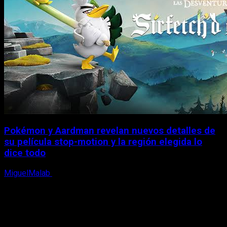
Pokémon y Aardman revelan nuevos detalles de
su película stop-motion y la región elegida lo
dice todo
MiguelMalab
22 de junio, 2026
X
Facebook
Instagram
Youtube