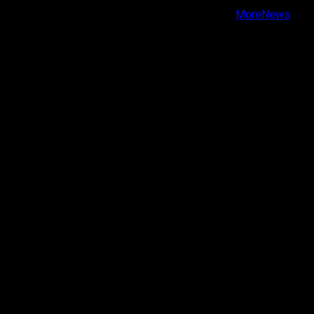
Copyright © Todos los derechos reservados.
|
MoreNews
por AF themes.