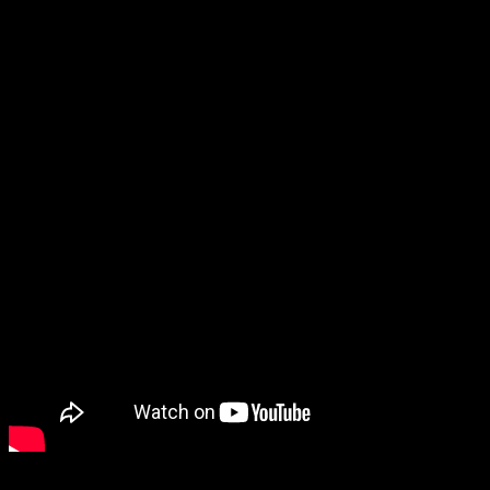
encontraremos viejos conocidos como Leonardo Sbaraglia o
Imanol Arias. Sin más dilación, os dejamos con el tráiler.
Como veis, la cinta volverá a apostar por el thriller sin