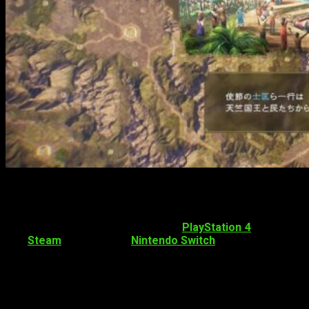
¡Hola gente! Si eres un amante de la diplomacia y la
estrategia global, te gustará saber que hay nueva expansión
para
Romance of Three Kingdoms XIV
. Llegará para el año
que viene
en formato digital para
PlayStation 4
, Windows
PC (
Steam
) y debuta en
Nintendo Switch
.
Podremos conseguir
nuevas ventajas territoriales
geográficas
y únicas que conseguiremos conquistando. Por
ejemplo: la provincia de Qing garantiza la habilidad Alta
Reputación o la provincia de Jing del Sur da la de Retórica.