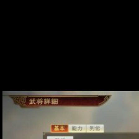
También se abren
nuevas rutas comerciales con cuatro
grandes imperios
euroasiáticos y así conseguir tácticas
especiales.
Algunas de ellas son muy poderosas por lo que, hay que
cuidar muy bien con quién entablamos las relaciones
. Al
mismo tiempo, debes evitar que tus enemigos las
establezcan antes. Además de las novedades comerciales
que se han incluido, si eres el líder de marzo disminuye los
días necesarios para comerciar. También podemos
tener
enviados especiales
que ayuden a suavizar tensiones y
hacerlas más favorables.
Bonificaciones por las compras