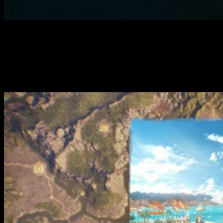
Nueva actualización de contenidos para
Romance of The
Three Kingdoms XIV
.
Llegará el próximo 11 de febrero de
2021
y trae muchas novedades interesantes.
Información detallada