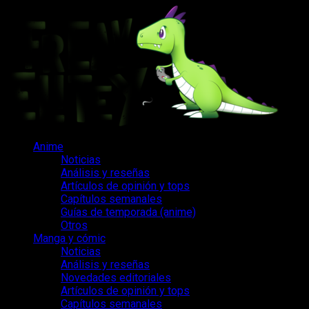
Saltar
al
contenido
Menú
Anime
principal
Noticias
Análisis y reseñas
Artículos de opinión y tops
Capítulos semanales
Guías de temporada (anime)
Otros
Manga y cómic
Noticias
Análisis y reseñas
Novedades editoriales
Artículos de opinión y tops
Capítulos semanales