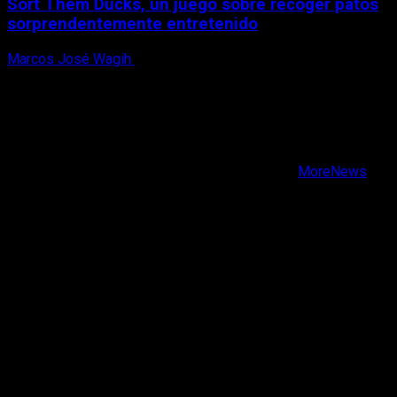
Sort Them Ducks, un juego sobre recoger patos
sorprendentemente entretenido
Marcos José Wagih
8 de agosto, 2026
X
Facebook
Instagram
Youtube
Copyright © Todos los derechos reservados.
|
MoreNews
por AF themes.