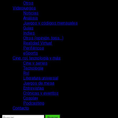
Otros
Videojuegos
Noticias
Análisis
Juegos y códigos mensuales
Guías
Indies
Otros (opinión, tops…)
Realidad Virtual
Periféricos
eSports
Cine, rol, tecnología y más
Cine y series
Tecnología
Rol
Literatura universal
Juegos de mesa
Entrevistas
Crónicas y eventos
Cosplay
Podcasting
Contacto
Buscar: