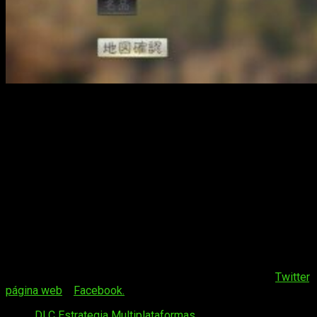
KOEI TECMO Europe ha desvelado también las
bonificaciones por la compra anticipada
de
Romance of
the Three Kingdoms XIV: Diplomacy and Strategy Expansion
Pack
. Estará en
descarga gratuita las dos primeras
semanas desde su lanzamiento
. También habrá
un nuevo
escenario adicional
(La Caída de Shu Han) para los
jugadores de todas las plataformas. Sin embargo,
el
escenario de «La Batalla de Yiling»
(que iba a salir de
lanzamiento)
sólo estará disponible para los jugadores de
Switch
.
Como siempre, si quieres información adicional de
Romance
of The Three Kingdoms XIV: Diplomacy and Strategy
Expansion Pack
, te dejo unos enlaces de interés:
Twitter
,
página web
y
Facebook.
Tags:
DLC
Estrategia
Multiplataformas