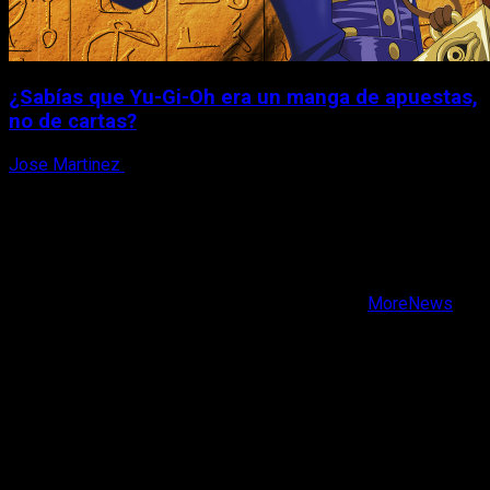
¿Sabías que Yu-Gi-Oh era un manga de apuestas,
no de cartas?
Jose Martinez
6 de agosto, 2026
X
Facebook
Instagram
Youtube
Copyright © Todos los derechos reservados.
|
MoreNews
por AF themes.