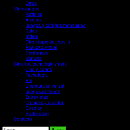
Otros
Videojuegos
Noticias
Análisis
Juegos y códigos mensuales
Guías
Indies
Otros (opinión, tops…)
Realidad Virtual
Periféricos
eSports
Cine, rol, tecnología y más
Cine y series
Tecnología
Rol
Literatura universal
Juegos de mesa
Entrevistas
Crónicas y eventos
Cosplay
Podcasting
Contacto
Buscar: