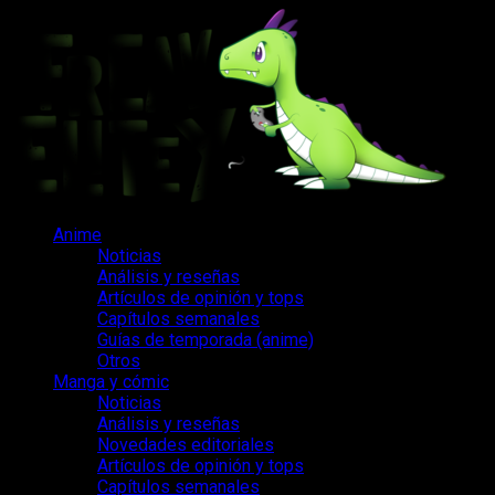
Saltar
al
contenido
Menú
Anime
principal
Noticias
Análisis y reseñas
Artículos de opinión y tops
Capítulos semanales
Guías de temporada (anime)
Otros
Manga y cómic
Noticias
Análisis y reseñas
Novedades editoriales
Artículos de opinión y tops
Capítulos semanales