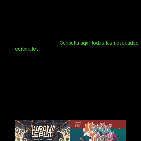
Coincidiendo con la llegada del buen tiempo y recién llegados
del Cómic Barcelona, la compañía lanza varias obras que se
mueven entre los monstruos, las risas y el misterio. A
continuación, repasamos algunas de las
novedades
más
destacadas que
Nuevo Nueve
pone sobre la mesa en este
junio
de
2026
.
Tal vez te interese:
Consulta aquí todas las novedades
editoriales
Empezamos con las aventuras de
Monster Allergy
. Aunque
solo quedan dos tomos para terminar esta fantástica serie,
agradecemos la fidelidad a los lectores y como se aseguran
de que cada verano tengamos nuestra dosis de monstruitos.
Nuevo Nueve nos trae interesantes
novedades para este mes de junio de
2026