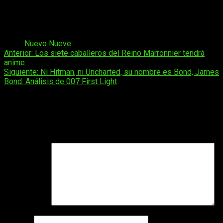
Dicho esto, os dejamos a continuación con un PDF en el que
podéis consultar todos los datos de todas las novedades del
mes de Nuevo Nueve para este mes de junio de 2026.
Tags:
Nuevo Nueve
Navegación
Anterior:
Los siete caballeros del Reino Marronnier tendrá
anime
de
Siguiente:
Ni Hitman, ni Uncharted, su nombre es Bond, James
entradas
Bond. Análisis de 007 First Light
Deja una respuesta
Tu dirección de correo electrónico no será publicada.
Los
campos obligatorios están marcados con
*
Comentario
*
Nombre