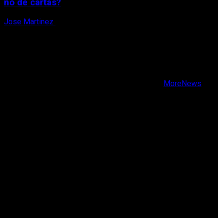
no de cartas?
Jose Martinez
6 de agosto, 2026
X
Facebook
Instagram
Youtube
Copyright © Todos los derechos reservados.
|
MoreNews
por AF themes.