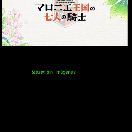
Imagen vía el sitio web del anime Los siete caballeros del
reino de Marronnier ©岩本ナオ／小学館／NHK・NEP・
Amazon Content Services LLC o sus afiliados
Además del
teaser
sin imágenes
de la propia animación,
también se han liberado diversas informaciones relativas al
equipo de producción y staff. Son:
Dirección:
El proyecto está bajo el liderazgo de
Kiyoko
Sayama
(reconocida por su trabajo en
Vampire Knight
,
Skip Beat!
y las etapas más recientes de
To Your
Eternity
), encargándose de la dirección desde el
estudio
J.C. Staff
.
Guion y Adaptación:
La estructura y los libretos de la
serie corren a cargo de
Shinzō Fujita
, quien aporta su