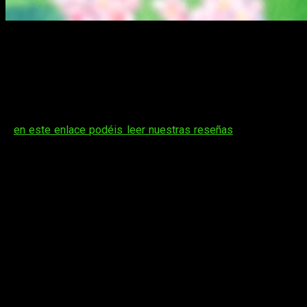
¡Qué buenas noticias! Se ha confirmado que
el manga de
Los
siete caballeros del Reino Marronnier
(cuyo titulo original es
Marronnier Ōkoku no Shichinin no Kishi
, y también es
conocida como
The Seven Knights of the Marronnier
Kingdom
)
tendrá anime
.
La serie, que lleva años licenciada en España por Fandogamia
—
en este enlace podéis leer nuestras reseñas
— debutará en
octubre de este mismo año en la cadena de televisión
japonesa NHK Educational. De momento se han revelado
varios datos e imágenes promocionales.
El manga de
Los siete caballeros del
Reino Marronnier
tendrá su propio
anime y ya ha confirmado a su staff
Junto a toda esta información se ha mostrado la primera
imagen promocional del anime a través de la página web
oficial de la susodicha serie. Os la dejamos a continuación: