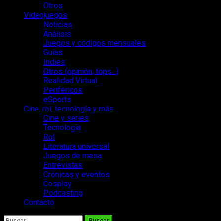
Otros
Videojuegos
Noticias
Análisis
Juegos y códigos mensuales
Guías
Indies
Otros (opinión, tops…)
Realidad Virtual
Periféricos
eSports
Cine, rol, tecnología y más
Cine y series
Tecnología
Rol
Literatura universal
Juegos de mesa
Entrevistas
Crónicas y eventos
Cosplay
Podcasting
Contacto
Buscar: