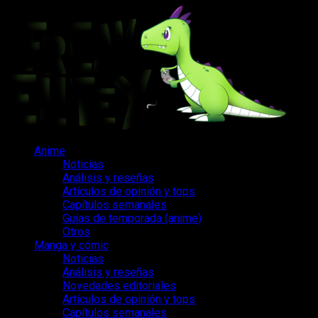
Saltar
al
contenido
Menú
Anime
principal
Noticias
Análisis y reseñas
Artículos de opinión y tops
Capítulos semanales
Guías de temporada (anime)
Otros
Manga y cómic
Noticias
Análisis y reseñas
Novedades editoriales
Artículos de opinión y tops
Capítulos semanales