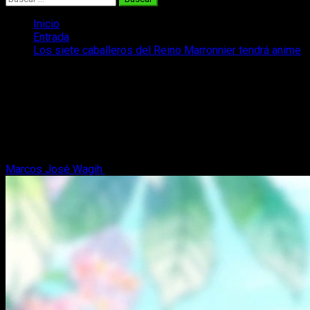
Inicio
Entrada
Los siete caballeros del Reino Marronnier tendrá anime
Los siete caballeros del Reino
Marronnier tendrá anime
¡Es oficial! Se ha confirmado que la serie manga de Los siete
caballeros del Reino Marronnier tendrá su propia serie de
anime.
Marcos José Wagih
2 de junio, 2026
3 minutos de lectura