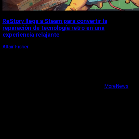
ReStory llega a Steam para convertir la
reparación de tecnología retro en una
experiencia relajante
Altair Fisher
8 de agosto, 2026
X
Facebook
Instagram
Youtube
Copyright © Todos los derechos reservados.
|
MoreNews
por AF themes.