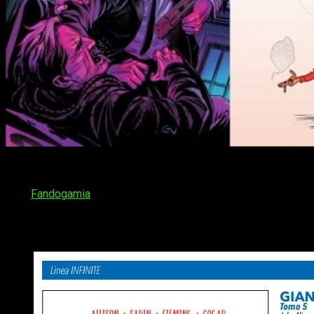
¡Hola, muy buenas amantes del manga y el cómic! Tras un
breve descanso por parte de la editorial… ¡Tocan novedades
de
Fandogamia
! Y dos de sus más interesantes
adquisiciones para su catálogo saldrán el 23 de mayo.
Hablamos, como no, del archiconocido John Wick y del quinto
tomo de
Giant Days
.