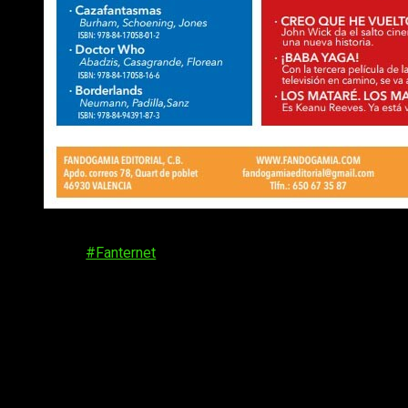
Y, en otro orden de cosas, ¿recordáis que el portal de
webcómics
#Fanternet
está activo desde febrero? ¡Pues se
ha ampliado el contenido de la misma con tres nuevas series!
La editorial ha ampliado su contenido, y nosotros que nos
alegramos. En primer lugar,
Nada del otro Mundo
, de
Laurielle
(autora de
El Vosque, Té con Cerveza, Por Siempre
Jamás
). Seguidamente,
¡Stage One!
, de Ulises Lafuentem
(autor de
Justice TV, Art 43/81, Yo Domo-bot
). En último lugar,
mas no por ello menos importante, DORITA,
de Cristian
Timoneda (
Ruleta Rusa
) e Iván Roca (
Rockmedia
).