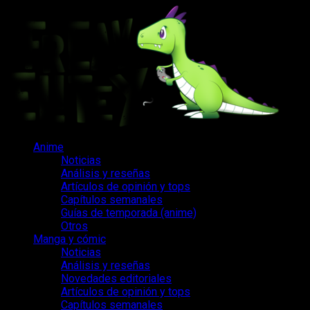
Saltar
al
contenido
Menú
Anime
principal
Noticias
Análisis y reseñas
Artículos de opinión y tops
Capítulos semanales
Guías de temporada (anime)
Otros
Manga y cómic
Noticias
Análisis y reseñas
Novedades editoriales
Artículos de opinión y tops
Capítulos semanales