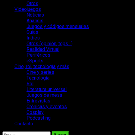
Otros
Videojuegos
Noticias
Análisis
Juegos y códigos mensuales
Guías
Indies
Otros (opinión, tops…)
Realidad Virtual
Periféricos
eSports
Cine, rol, tecnología y más
Cine y series
Tecnología
Rol
Literatura universal
Juegos de mesa
Entrevistas
Crónicas y eventos
Cosplay
Podcasting
Contacto
Buscar: