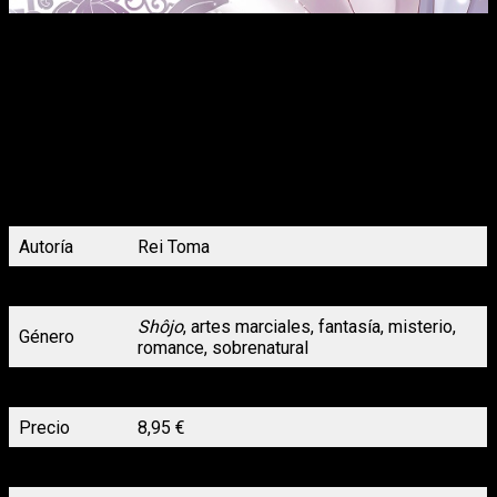
Rangetsu es consciente de la necesidad de pasar
desapercibida en el palacio si desea tener alguna
posibilidad de encontrar al asesino de su hermano.
Sin embargo, cuando un ajin es falsamente acusado
de asesinato, ¿podrá Rangetsu quedarse inactiva
sabiendo que el príncipe Tenyô, debido a su
influencia y poder, tiene el poder de evitar otra
terrible injusticia?
Autoría
Rei Toma
Volúmenes
2 de 11 (en publicación)
Shôjo
, artes marciales, fantasía, misterio,
Género
romance, sobrenatural
N.º páginas
168
Precio
8,95 €
Lanzamiento
01/06/2023