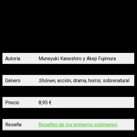
en un compañero leal para él y su madre, quien padece
demencia. Sin embargo, un trágico día, el joven fallece en un
accidente automovilístico y el perro es adoptado por alguien
inesperado, un ladrón. A lo largo de la historia, este canino
desempeñará el papel de guardián para varios dueños, hasta
que finalmente se encuentra con su último amo, un niño que ha
estado buscándolo todo este tiempo. Este relato conmovedor
abarca todo Japón, desde la zona afectada de Tohoku hasta
Kyushu, mientras narra el épico viaje de un perro y sus
diferentes cuidadores.
Autoría
Muneyuki Kaneshiro y Akeji Fujimura
Volúmenes
5 de 5
Género
Shônen
, acción, drama, horror, sobrenatural
N.º páginas
192
Precio
8,95 €
Lanzamiento
30/03/2023
Reseña
Reseñas de los primeros volúmenes