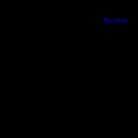
Instagram
Youtube
Copyright © Todos los derechos reservados.
|
MoreNews
por AF themes.