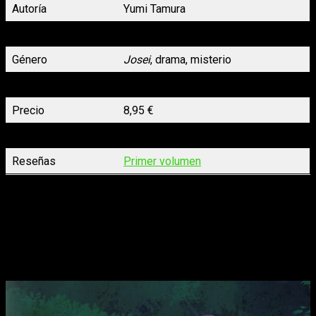
Autoría
Yumi Tamura
Volúmenes
2 de 12 (en publicación)
Género
Josei
, drama, misterio
N.º páginas
192
Precio
8,95 €
Lanzamiento
01/06/2023
Reseñas
Primer volumen
La luna en una noche de lluvia
n.º 2, de Kuzushiro
Llega el segundo tomo de
La luna en una noche de lluvia
con
una enternecedora historia romántica entre dos chicas que
viven en mundos distintos.