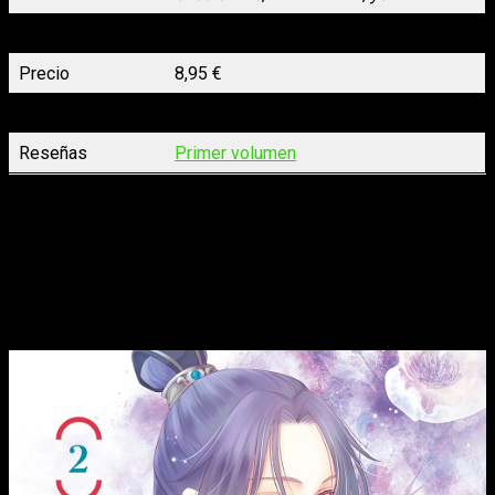
N.º páginas
176
Precio
8,95 €
Lanzamiento
01/06/2023
Reseñas
Primer volumen
La bestia del rey
n.º 2, de Rei Toma
Vuelve
La bestia del rey
con un segundo tomo en el que
Rangetsu se debatirá entre hacer algo o no para evitar que se
cometa una nueva injusticia.