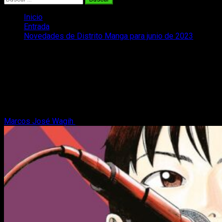
Inicio
Entrada
Novedades de Distrito Manga para junio de 2023
Novedades de Distrito Manga para
junio de 2023
¿Qué sorpresas tendremos durante el sexto mes del año?
¡Os traemos un repaso a todas las novedades de Distrito
Manga de junio de 2023!
Marcos José Wagih
2 de junio, 2023
8 minutos de lectura