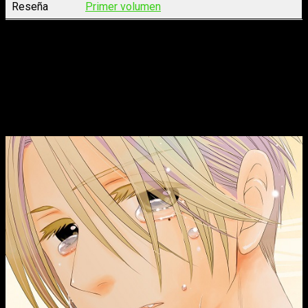
Reseña
Primer volumen
El predilecto del dios
n.º 3, de Ayumi Komura
Rin y Kenta sospechan que Yashiro y Kagura son la misma
persona y buscarán respuestas… a su manera. Sin embargo,
ahora más que nunca, deberán tener mucho cuidado cuando
Su Divinidad se aburra.