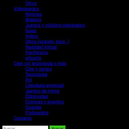
Otros
Videojuegos
Noticias
Análisis
Juegos y códigos mensuales
Guías
Indies
Otros (opinión, tops…)
Realidad Virtual
Periféricos
eSports
Cine, rol, tecnología y más
Cine y series
Tecnología
Rol
Literatura universal
Juegos de mesa
Entrevistas
Crónicas y eventos
Cosplay
Podcasting
Contacto
Buscar: