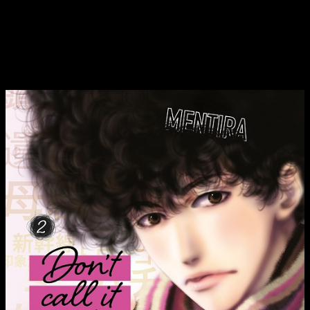
Don’t call it mistery
n.º 2, de Yumi Tamura
Vuelve
Don’t Call It Mystery
en un segundo volumen en el que
Totonô resuelve problemas cotidianos y crímenes
inimaginables.