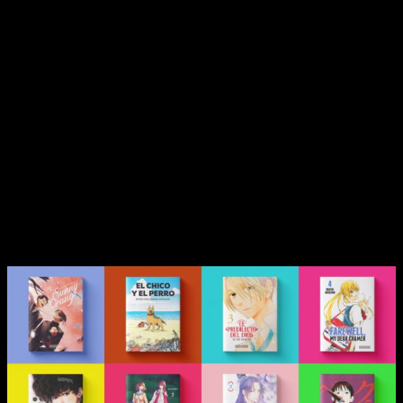
muchísima variedad, pues podremos disfrutar desde
historias de amor hasta obras de accción, pasando por la
música, el misterio o la venganza.
En ese sentido, destacamos
Beck
como uno de nuestros
lanzamientos preferidos. Quienes nos conocen saben que
somos muy fans de Harold Sakuichi y su trabajo, por lo que
no podíamos pedirle nada más al mundo. Su mera presencia
ya es sinónimo de alegría, pero es que otras muchas como
Don’t Call it mystery
o
La luna en una noche de lluvia
nos
han sorprendido muy gratamente.
Cuáles son las novedades de Distrito
Manga de junio de 2023