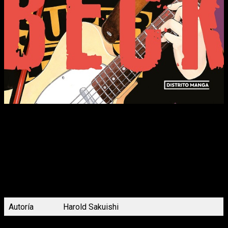
Los integrantes de BECK toman la decisión de participar en el
festival de música Grateful Sound. En la víspera del evento,
Koyuki tiene una conversación con Yoshito y le expresa que si
Maho no asiste al concierto, no desea volver a verla. Por otro
lado, Ryûsuke, quien se vio obligado a aceptar las desafiantes
condiciones impuestas por Leon Sykes, se encuentra
angustiado y tiene un enfrentamiento con Chiba. Con el inicio
del concierto a la vuelta de la esquina, el futuro del grupo se
encuentra en peligro inminente: ¿serán capaces de superar los
obstáculos o es este el final de su carrera?
Autoría
Harold Sakuishi
Volúmenes
5 de 17 (estimación)