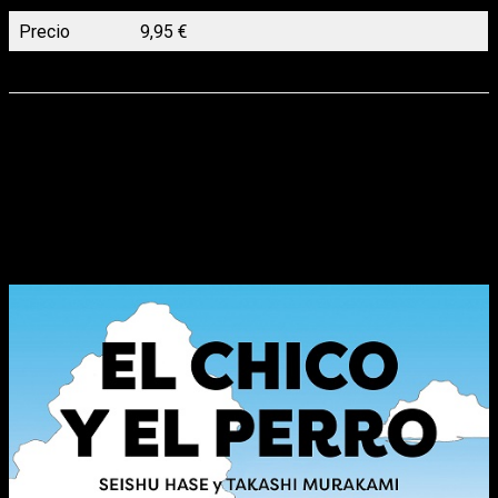
Precio
9,95 €
Lanzamiento
01/06/2023
El chico y el perro
, de Takashi Murakami y Seishu
Hase
Llega a España la emotiva historia de Seishu Hase y el
aclamado ilustrador Takashi Murakami,
El chico y el perro
, que
narra el viaje de un pastor alemán y sus diferentes dueños.