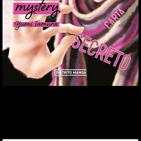
Totonô es un observador meticuloso que analiza, deduce y
aconseja con una sinceridad que a veces puede resultar
excesivamente imprudente. Aunque su actitud pueda parecer
arrogante, nunca juzga, sin importar cuáles sean sus
conclusiones. A pesar de ser joven y reservado, posee una
comprensión clara de la sociedad contemporánea. Gracias a
ello, es capaz de resolver tanto los problemas cotidianos, a
menudo derivados de la idiosincrasia japonesa, como los
crímenes más viles.