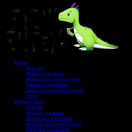
Saltar
al
contenido
Menú
Anime
principal
Noticias
Análisis y reseñas
Artículos de opinión y tops
Capítulos semanales
Guías de temporada (anime)
Otros
Manga y cómic
Noticias
Análisis y reseñas
Novedades editoriales
Artículos de opinión y tops
Capítulos semanales