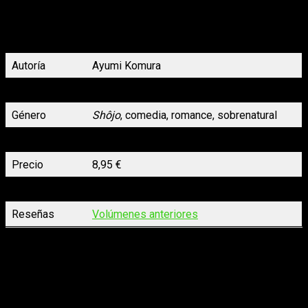
encuentra en una cita múltiple. Lo único cierto es que este
travieso dios aún no ha terminado de jugar con ellos, por lo
que deberán tener cuidado con lo que desean…
especialmente en este momento.
Autoría
Ayumi Komura
Volúmenes
2 de 5
Género
Shôjo
, comedia, romance, sobrenatural
N.º páginas
192
Precio
8,95 €
Lanzamiento
01/06/2023
Reseñas
Volúmenes anteriores
Beck
n.º 5, de Harold Sakuishi
El quinto volumen de
BECK
nos trae la participación de la
banda en un festival de verano, mientras que el grupo se