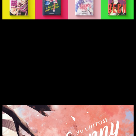
Por supuesto, no son las únicas. Prácticamente todas las
licencias y continuaciones tienen su aquel, por lo que no
podemos quejarnos. Hay un poco de todo para que podamos
elegir y las muy diversas continuaciones que nos ofrecen no
tienen desperdicio alguno. Dicho esto, y sin más dilación, os
presentamos las novedades de Distrito Manga de junio de
2023.
Sunny Orange
, de Yû Chitose
Yû Chitose presenta una historia de amor y de superación en
la que dos jóvenes con vidas muy distintas entrelazarán sus
caminos.