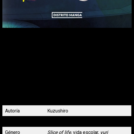
Kanon es una joven que recientemente se ha trasladado a un
nuevo instituto y tiene una discapacidad auditiva. Sin
embargo, debido a las dificultades que enfrenta al
comunicarse con los demás, ya que depende de la lectura de
labios en muchas ocasiones, tiende a aislarse y le cuesta
entablar amistades. A pesar de esto, todo cambia cuando
conoce a Sakiki, una compañera de clase que se sienta a su
lado y poco a poco comienza a abrirse a ella. Su relación se
fortalece tanto que Sakiki finalmente tiene la oportunidad de
conocer a Rinne, la hermana menor de Kanon, quien también
posee la habilidad de leer los labios y expresiones faciales de
los demás. Al principio, Rinne es muy protectora con su
hermana y muestra cierta desconfianza, pero Sakiki no duda
en abrir su corazón y demostrarle que nunca querría hacerle
daño a Kanon.
Autoría
Kuzushiro
Volúmenes
2 de 3 (en publicación)
Género
Slice of life
, vida escolar,
yuri