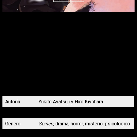
Nanami, un estudiante de primer año de bachillerato, se
encuentra al borde de repetir curso debido a sus malas
calificaciones. Un día, por casualidad, descubre a un
estudiante de segundo año durmiendo en el aula de arte.
Resulta ser Takanashi, un chico atractivo pero distante que ha
obtenido el tercer puesto en los exámenes nacionales. Nanami
ve en esta situación una oportunidad para mejorar sus notas,
así que chantajea a Takanashi diciéndole que no lo dejará en
paz a menos que le ayude con sus estudios. Aunque renuente
al principio, Takanashi finalmente accede. Sin embargo,
Nanami desconoce que detrás de la fachada de éxito,
Takanashi lleva una vida vacía: no tiene amigos y se siente
solo. A medida que Takanashi empieza a odiar la actitud de su
compañero y la molestia que representa, poco a poco
descubrirá que Nanami tiene todo aquello que él anhela: amor,
amistad y una familia.
Autoría
Yukito Ayatsuji y Hiro Kiyohara
Volúmenes
Tomo único
Género
Seinen
, drama, horror, misterio, psicológico
N.º páginas
200