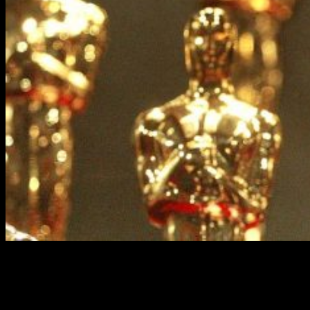
La academia dio a conocer ayer los candidatos a ganar el
Oscar 2020
, el premio más codiciado del ámbito
cinematográfico. En esta entrada
os damos la lista
completa de nominados
, así como también unas breves