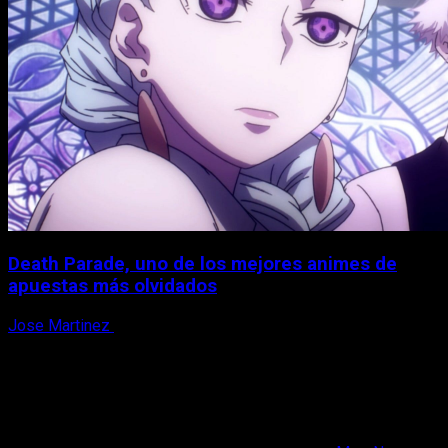
Death Parade, uno de los mejores animes de
apuestas más olvidados
Jose Martinez
7 de agosto, 2026
X
Facebook
Instagram
Youtube