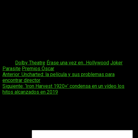
Parásitos
Puñales por la espalda
Y a vosotros,
¿qué os parecen los nominados?
¿Creéis
que Joker se acabará llevando el gato al agua, o sucumbirá
ante titanes como 1917 o Érase una vez en…Hollywood?
Como siempre, podéis dejarnos vuestra opinión en los
comentarios.
Tags:
Dolby Theatre
Érase una vez en...Hollywood
Joker
Parasite
Premios Óscar
Navegación
Anterior:
Uncharted: la película y sus problemas para
encontrar director
de
Siguiente:
‘Iron Harvest 1920+’ condensa en un vídeo los
entradas
hitos alcanzados en 2019
Deja una respuesta
Tu dirección de correo electrónico no será publicada.
Los
campos obligatorios están marcados con
*