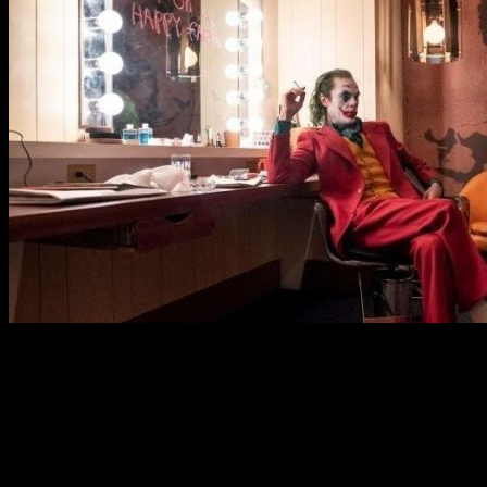
Lista completa de nominados al Oscar
2020
Todo y que hay grandes nombres a señalar, también hay
categorías interesantes en las que detenerse. Este año, de
nuevo,
ha habido muy buen cine, algo que se refleja en las
nominaciones
. Así pues, os dejamos con la lista completa