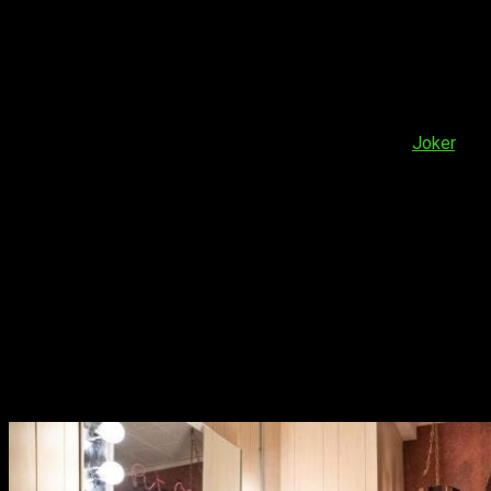
palabras acerca de los grandes triunfadores.
Oscar 2020;
Joker
como gran favorita
En ésta 92 edición de los Oscar,
cuya gala se celebrará el 9
de febrero en el Dolby Theatre de Los Ángeles
, ha habido
una cinta que ha brillado por encima del resto:
Joker
.
El
largometraje dirigido por Todd Phillips ha sido nominado
en 11 categorías
, entre las que se incluyen mejor película,
dirección y actor principal.
La siguen de cerca tres films que comparten 10
nominaciones cada uno:
1917
,
Érase una vez en…Hollywood
y
The Irishman
.
Da la sorpresa
Parasite
, que obtiene 6
nominaciones, incluidos mejor película, película en
lengua extranjera y dirección
. También habrá presencia
española con
Dolor y Gloria
en categoría de habla no inglesa
y
Antonio Banderas
en actor principal; una competición dura
pues se enfrentará al
Joker
de
Joaquin Phoenix
.