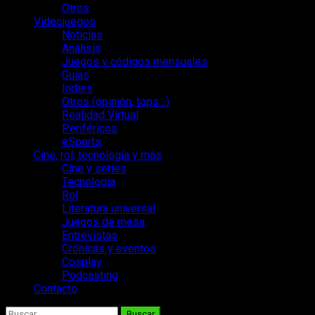
Otros
Videojuegos
Noticias
Análisis
Juegos y códigos mensuales
Guías
Indies
Otros (opinión, tops…)
Realidad Virtual
Periféricos
eSports
Cine, rol, tecnología y más
Cine y series
Tecnología
Rol
Literatura universal
Juegos de mesa
Entrevistas
Crónicas y eventos
Cosplay
Podcasting
Contacto
Buscar: