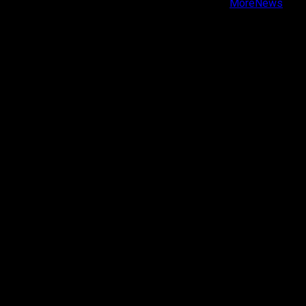
Copyright © Todos los derechos reservados.
|
MoreNews
por AF themes.