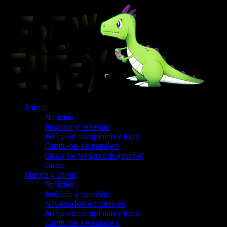
Saltar
al
contenido
Menú
Anime
principal
Noticias
Análisis y reseñas
Artículos de opinión y tops
Capítulos semanales
Guías de temporada (anime)
Otros
Manga y cómic
Noticias
Análisis y reseñas
Novedades editoriales
Artículos de opinión y tops
Capítulos semanales