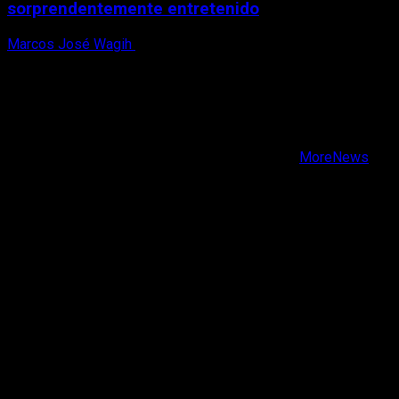
sorprendentemente entretenido
Marcos José Wagih
8 de agosto, 2026
X
Facebook
Instagram
Youtube
Copyright © Todos los derechos reservados.
|
MoreNews
por AF themes.