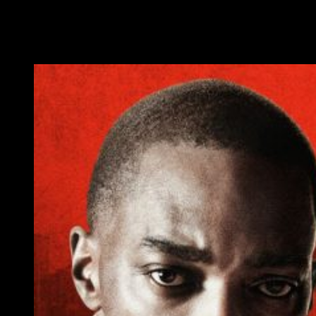
titulada
Point Blank
la cual estará
protagonizada
por dos
grandes de
Marvel Studios
,
Anthony Mackie
(Sam
Wilson/Falcon) y por
Frank Grillo
(Agente
Rumblow/Crossbones).