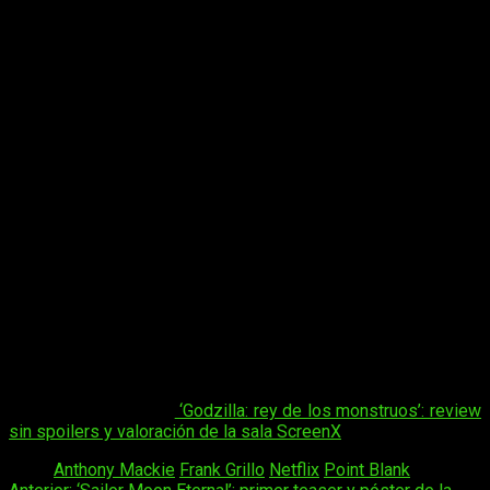
trabaja en la zona de urgencias de un hospital; y
Abe (Frank Grillo), un sospechoso de asesinato.
Ambos colaborarán para impedir que una banda de
mafiosos terminen con la vida de la mujer y del
hijo de Paul, que han sido raptados bajo extrañas
circunstancias.
El elenco de esta película de acción está encabezado por
Anthony Mackie
(
Vengadores: Infinity War
) y por
Frank
Grillo
(
La Purga: La Noche de Las Bestias
). Los siguen
Marcia Gay Harden
(
Cincuenta Sombras de Grey
),
Teyonah
Parris
(
Mad Men
),
Christian Cooke
(
Los Imprevistos del
Amor
) y
Boris McGiver
(
House of Cards
).
La dirección quedará a cargo del cineasta
Joe Lynch
(
Harlem
) y el guion a manos de
Adam G. Simon
(
The Raid
).
Point Blank
llegará dando tortas como panes a la plataforma
de
Netflix
el próximo
12 de julio
.
Quizá te interese —->
‘Godzilla: rey de los monstruos’: review
sin spoilers y valoración de la sala ScreenX
Tags:
Anthony Mackie
Frank Grillo
Netflix
Point Blank