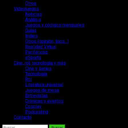
Otros
Videojuegos
Noticias
Análisis
Juegos y códigos mensuales
Guías
Indies
Otros (opinión, tops…)
Realidad Virtual
Periféricos
eSports
Cine, rol, tecnología y más
Cine y series
Tecnología
Rol
Literatura universal
Juegos de mesa
Entrevistas
Crónicas y eventos
Cosplay
Podcasting
Contacto
Buscar: