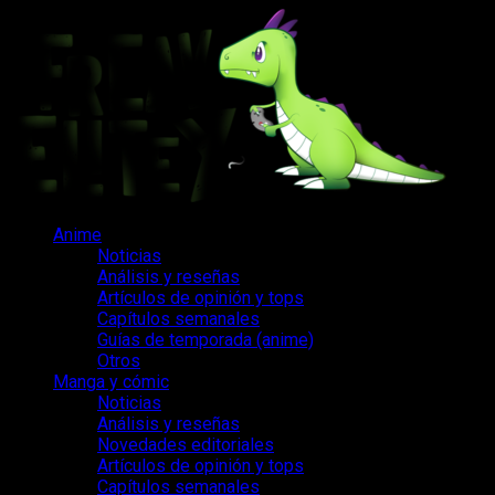
Saltar
al
contenido
Menú
Anime
principal
Noticias
Análisis y reseñas
Artículos de opinión y tops
Capítulos semanales
Guías de temporada (anime)
Otros
Manga y cómic
Noticias
Análisis y reseñas
Novedades editoriales
Artículos de opinión y tops
Capítulos semanales