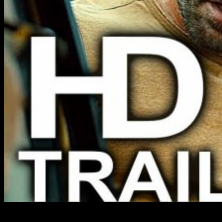
Netflix
ha
estrenado el tráiler
de su
nueva película
,