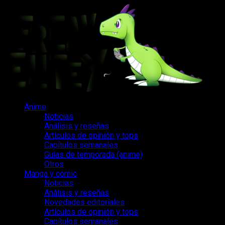
Saltar
al
contenido
Menú
Anime
principal
Noticias
Análisis y reseñas
Artículos de opinión y tops
Capítulos semanales
Guías de temporada (anime)
Otros
Manga y cómic
Noticias
Análisis y reseñas
Novedades editoriales
Artículos de opinión y tops
Capítulos semanales