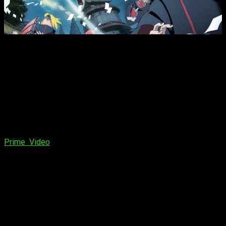
Naruto Shippuden
se estrenó el 15 de febrero de 2007 en
TV
Tokyo
. Los nuevos episodios han llegado a
Prime Video
c
omo parte de la novena temporada
del anime
Naruto
Shippuden
. Aunque las temporadas anteriores consistían de
algo más de 50 episodios, la novena temporada tiene un total
de 77 episodios. Además, es notable que
todos estos
episodios están disponibles con doblaje en castellano
.
Esto significa que
Shippuden
se puede ver en su totalidad en
Prime Video
con el audio en español de principio a fin. Y
aunque
no es un anime reciente
, la disponibilidad completa
en castellano con audio español
brinda una experiencia de
visualización que antes no era posible
.
Es una gran novedad para los usuarios de
Prime Video
que
aún no han disfrutado de
Naruto Shippuden
, así como para
los que ya lo han visto y desean revisitar este popular anime.
Ahora surge
la incógnita de si Prime Video incorporará