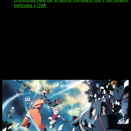
películas y OVA
Prime Video es una plataforma que apuesta
fuertemente por el anime
, ofreciendo una amplia variedad
de títulos para los fanáticos del género. Ahora,
ha ampliado
su catálogo con más contenido de
Shippuden
.
Permitiendo a los seguidores de esta popular serie disfrutar
de sus episodios favoritos en alta calidad y
acceder a
nuevas aventuras de sus personajes preferidos
.
La serie completa de
Naruto Shippuden
por fin está en Amazon Prime Video