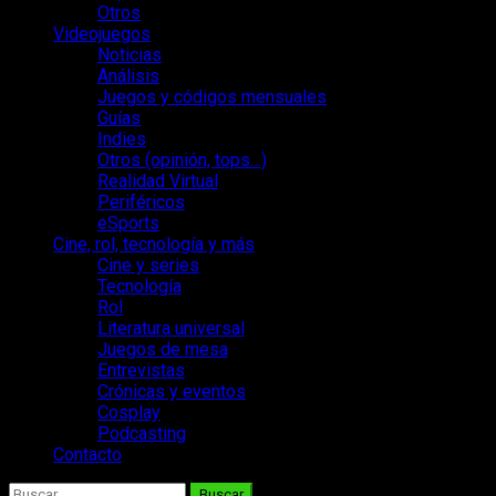
Otros
Videojuegos
Noticias
Análisis
Juegos y códigos mensuales
Guías
Indies
Otros (opinión, tops…)
Realidad Virtual
Periféricos
eSports
Cine, rol, tecnología y más
Cine y series
Tecnología
Rol
Literatura universal
Juegos de mesa
Entrevistas
Crónicas y eventos
Cosplay
Podcasting
Contacto
Buscar: