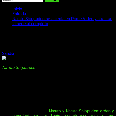
Inicio
Entrada
Naruto Shippuden se asienta en Prime Video y nos trae
la serie al completo
Naruto Shippuden se asienta en Prime
Video y nos trae la serie al completo
Sandia
8 de julio, 2024
2 minutos de lectura
Naruto Shippuden
se destaca como
uno de los animes más
exitosos de todos los tiempos
. Esta fantástica serie nos
narra la travesía de Naruto Uzumaki,
quien siempre
persistió hasta lograr sus metas
. La creación de Masashi
Kishimoto ha sido un símbolo de inspiración para muchos, y
su impacto continúa expandiéndose en varios formatos y
plataformas.
Hoy es el turno de Prime Video, donde ya
está disponible la serie completa de
Naruto Shippuden
.
Tal vez te interese:
Naruto y Naruto Shippuden: orden y
cronología para ver el anime completo con y sin relleno,