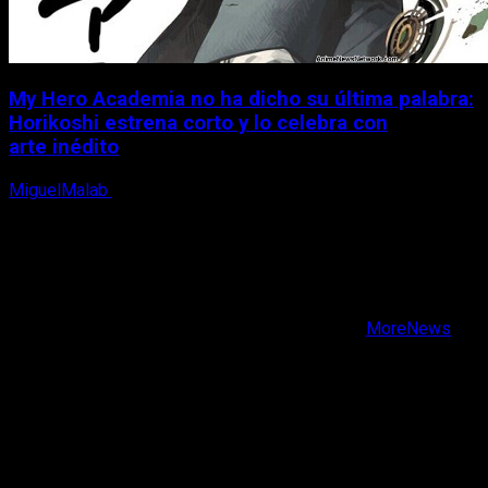
My Hero Academia no ha dicho su última palabra:
Horikoshi estrena corto y lo celebra con
arte inédito
MiguelMalab
6 de agosto, 2026
X
Facebook
Instagram
Youtube
Copyright © Todos los derechos reservados.
|
MoreNews
por AF themes.