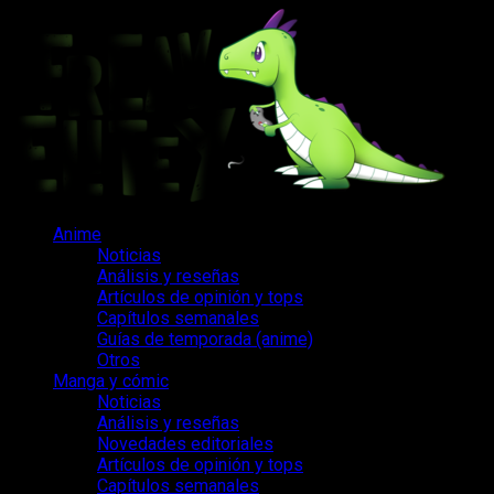
Saltar
al
contenido
Menú
Anime
principal
Noticias
Análisis y reseñas
Artículos de opinión y tops
Capítulos semanales
Guías de temporada (anime)
Otros
Manga y cómic
Noticias
Análisis y reseñas
Novedades editoriales
Artículos de opinión y tops
Capítulos semanales