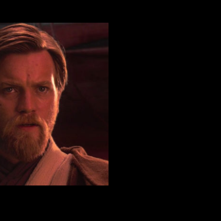
 papel de
Obi-Wan Kenobi
en
El retorno del Jedi
.
 demostrando el gran talento que tiene y su magnífica interpret
remos ver su actuación y opinar nosotros mismos si merece o