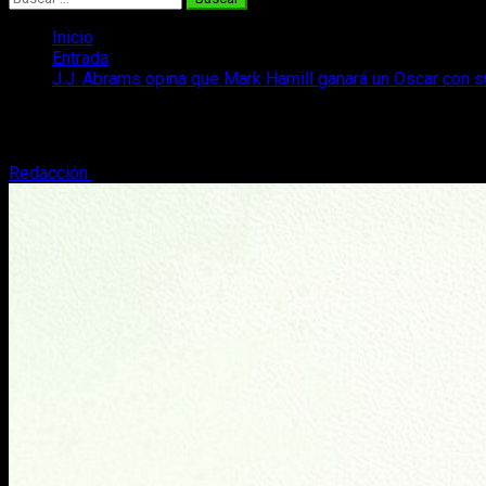
Inicio
Entrada
J.J. Abrams opina que Mark Hamill ganará un Oscar con s
J.J. Abrams opina que Mark Hamill ganar
Redacción
28 de febrero, 2017
2 minutos de lectura