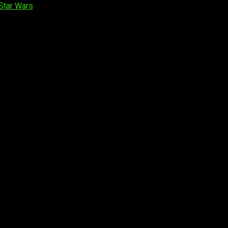
Star Wars
os obligatorios están marcados con
*