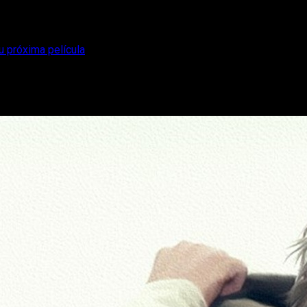
u próxima película
á un Oscar con su próxima película