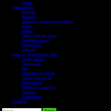
Otros
Videojuegos
Noticias
Análisis
Juegos y códigos mensuales
Guías
Indies
Otros (opinión, tops…)
Realidad Virtual
Periféricos
eSports
Cine, rol, tecnología y más
Cine y series
Tecnología
Rol
Literatura universal
Juegos de mesa
Entrevistas
Crónicas y eventos
Cosplay
Podcasting
Contacto
Buscar: