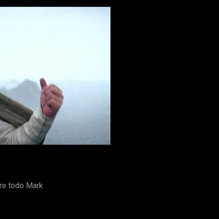
s Episodio VII
, está más que seguro de que
Mark Hamill
será 
 News
afirmó que en un discurso durante los
Oscar Wilde Awards
re todo Mark
te premio por su actuación en la famosa saga espacial, ya que h