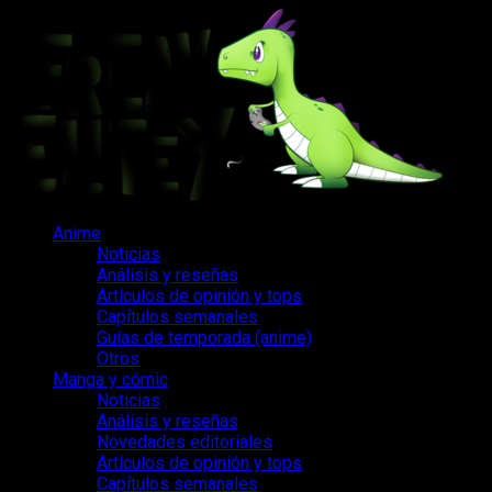
Saltar
al
contenido
Menú
Anime
principal
Noticias
Análisis y reseñas
Artículos de opinión y tops
Capítulos semanales
Guías de temporada (anime)
Otros
Manga y cómic
Noticias
Análisis y reseñas
Novedades editoriales
Artículos de opinión y tops
Capítulos semanales