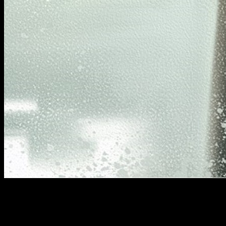
Mark Hamill
regresará a la gran pantalla dando vida nuevamen
La semana pasada pudimos disfrutar de la celebración de lo
próximos premios de la Academia, pero al parecer
J.J. Abram