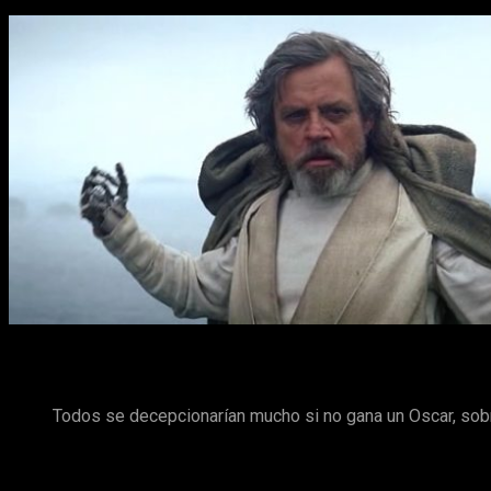
El director de una de las últimas películas de la saga,
Star War
Skywalker
en su próxima película,
Los últimos Jedi
.
NY Daily
Todos se decepcionarían mucho si no gana un Oscar, sob
De ser cierto,
Mark Hamill
sería el primer actor que recibe es
técnicas.