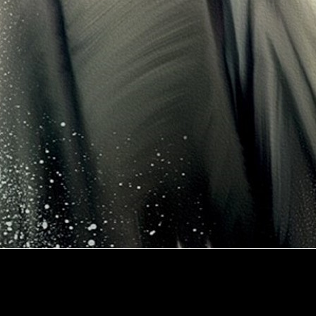
te a
Luke Skywalker
en
Star Wars: Los últimos Jedi
, que se est
s
Oscar 2017
la cual destacó por por alguna que otra polémica.
s
ya lo tiene muy claro.