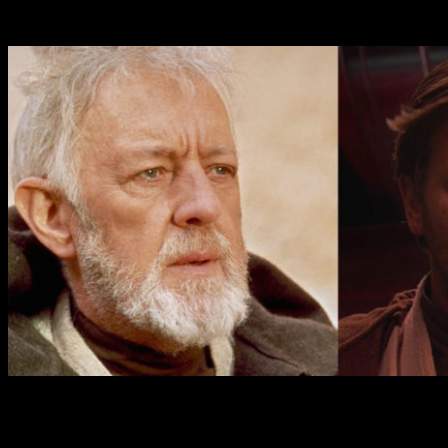
Alec Guinness
fue nominado a Mejor Actor Secundario por su
Lo que está claro es que el actor se lucirá en
Los último Jedi
,
actor logra tan ansiado premio, a partir del
15 de diciembre
pod