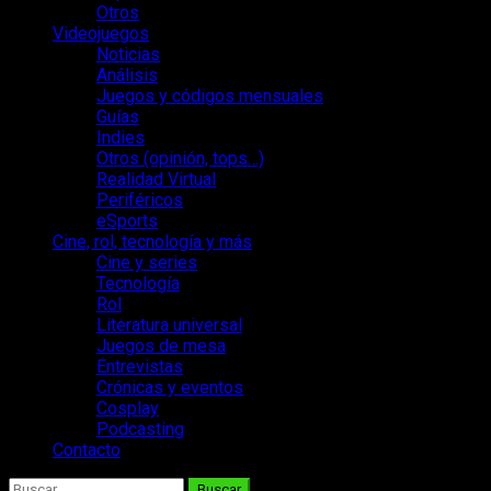
Otros
Videojuegos
Noticias
Análisis
Juegos y códigos mensuales
Guías
Indies
Otros (opinión, tops…)
Realidad Virtual
Periféricos
eSports
Cine, rol, tecnología y más
Cine y series
Tecnología
Rol
Literatura universal
Juegos de mesa
Entrevistas
Crónicas y eventos
Cosplay
Podcasting
Contacto
Buscar: