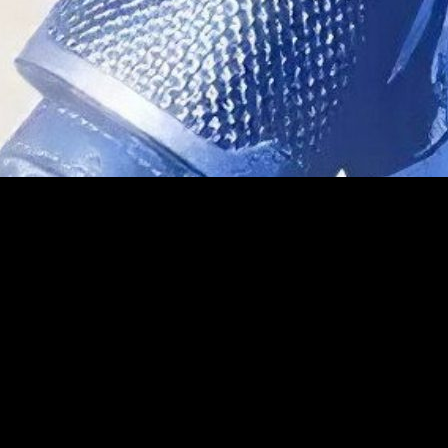
 nuevos botines
y mucho más.
rio de todas las Leyendas: un campo de mega salto, rampas de
su cuenta y Battle Pass.
or tiempo limitado con
nuevos aspectos para las Leyendas
,
erro.