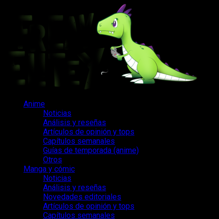
Saltar
al
contenido
Menú
Anime
principal
Noticias
Análisis y reseñas
Artículos de opinión y tops
Capítulos semanales
Guías de temporada (anime)
Otros
Manga y cómic
Noticias
Análisis y reseñas
Novedades editoriales
Artículos de opinión y tops
Capítulos semanales