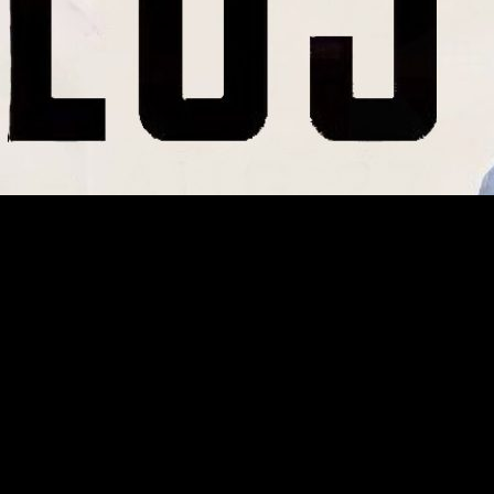
alina diseñado por el propio Octane junto con
nuevos aspectos,
de
Skull Town
, incluye un artefacto nuevo para el más temera
 de Apex Legends en este nuevo escenario.
ndrán el doble de XP y su victoria se aplicará a la progresión de 
res combatirán con más estilo, y es que Apex Legends contará p
e podrán adquirir en los paquetes de la Colección Corona de Hi