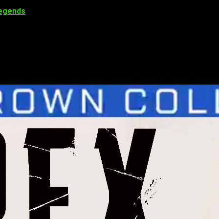
egends
con el modo en solitario, el nuevo
Circuito de Octane
Hierro los jugadores podrán acceder a la arena solos y enfrent