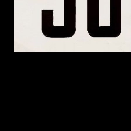
Anuncio del nuevo evento de Apex Legends
El evento también contará con un nuevo circuito lleno de adren
Este estadio, ubicado en un asentamiento costero al oeste 
acrobacias y muchas, muchas balas esperarán a las Leyendas
Además, del
16 al 18 de agosto
, los jugadores del Top 5 obte
Muchas recompensas y bonificaciones
A lo largo del Evento Colección Corona de Hierro los jugado
para las
armas
, nuevos
banners
.
Estos aspectos cosméticos exclusivos de la Corona de Hierro s