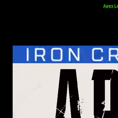
El nuevo evento
colección Corona de Hierro
llega a
Apex L
tiempo limitado.
Llega el esperado modo en solitario
Por tiempo limitado, y durante el evento colección Corona de 
será coronada victoriosa.