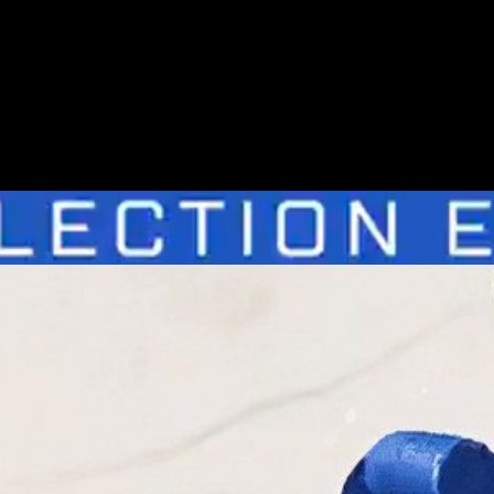
, un fin de semana de
doble XP
y muchos aspectos nuevos por
arse a
59 combatientes en solitario
; al final, solo una leyenda