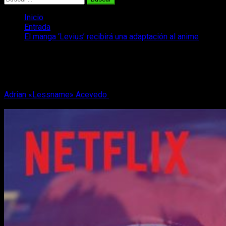
Inicio
Entrada
El manga ‘Levius’ recibirá una adaptación al anime
El manga ‘Levius’ recibirá una
adaptación al anime
Adrian «Lessname» Acevedo
22 de marzo, 2019
2 minutos
de lectura