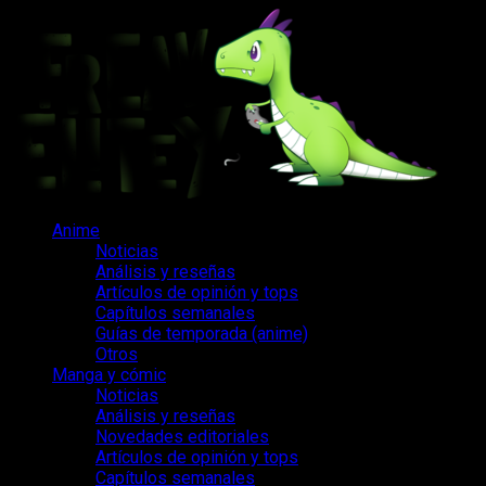
Saltar
al
contenido
Menú
Anime
principal
Noticias
Análisis y reseñas
Artículos de opinión y tops
Capítulos semanales
Guías de temporada (anime)
Otros
Manga y cómic
Noticias
Análisis y reseñas
Novedades editoriales
Artículos de opinión y tops
Capítulos semanales