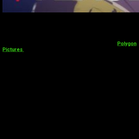
Levius recibe una adaptación
Hoy se ha revelado en teaser de la adaptación del manga de
boxeo,
Levius
. La serie
CGI
producida producida por
Polygon
Pictures
y
Netflix
se estrenará este mismo invierno.