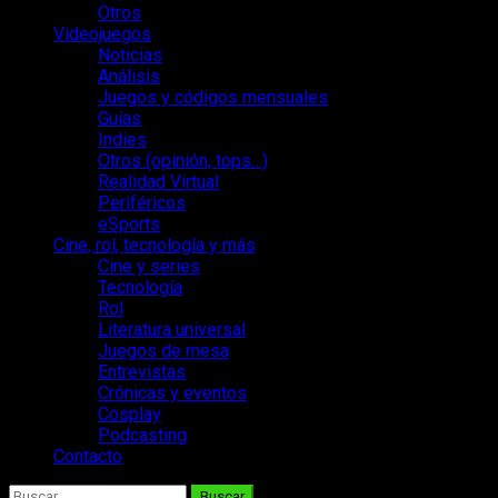
Otros
Videojuegos
Noticias
Análisis
Juegos y códigos mensuales
Guías
Indies
Otros (opinión, tops…)
Realidad Virtual
Periféricos
eSports
Cine, rol, tecnología y más
Cine y series
Tecnología
Rol
Literatura universal
Juegos de mesa
Entrevistas
Crónicas y eventos
Cosplay
Podcasting
Contacto
Buscar: