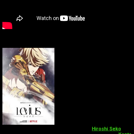
Personal a cargo de la
producción
Keisuke Ide
será el director de la
serie junto a
Polygon Pictures
. A su vez,
Hiroshi Seko
está