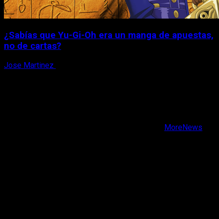
¿Sabías que Yu-Gi-Oh era un manga de apuestas,
no de cartas?
Jose Martinez
6 de agosto, 2026
X
Facebook
Instagram
Youtube
Copyright © Todos los derechos reservados.
|
MoreNews
por AF themes.