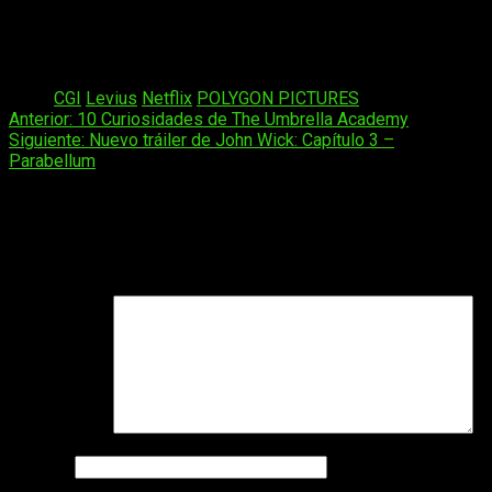
Levius entra en esas batallas pensando que solo
podía ser el destino, pero su talento decidirá su
futuro.
Tags:
CGI
Levius
Netflix
POLYGON PICTURES
Navegación
Anterior:
10 Curiosidades de The Umbrella Academy
Siguiente:
Nuevo tráiler de John Wick: Capítulo 3 –
de
Parabellum
entradas
Deja una respuesta
Tu dirección de correo electrónico no será publicada.
Los
campos obligatorios están marcados con
*
Comentario
*
Nombre