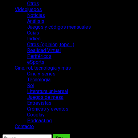
Otros
Videojuegos
Noticias
Análisis
Juegos y códigos mensuales
Guías
Indies
Otros (opinión, tops…)
Realidad Virtual
Periféricos
eSports
Cine, rol, tecnología y más
Cine y series
Tecnología
Rol
Literatura universal
Juegos de mesa
Entrevistas
Crónicas y eventos
Cosplay
Podcasting
Contacto
Buscar: