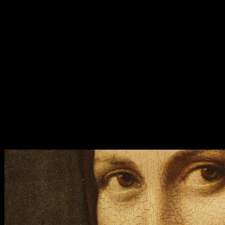
hace difícil de catalogar-. Estamos ante un viaje que, 500
años más tarde, no deja de fascinarnos.
El documental combina esa vertiente centrada en la
innovación lograda por el genio italiano con su propia vida,
con su historia. De este modo,
asistimos a un repaso de
los grandes eventos en la vida de Da Vinci; desde sus
primeros pasos en la escuela de Verrocchio hasta sus
últimos días, pasando por su servicio a Ludovico en
Milán
o la creación de su obra magna,
La Mona Lisa
.
En todo momento, el film trata de poner en valor el trabajo
realizado por
Da Vinci
, haciendo hincapié en esa mente
adelantada a su tiempo.
Un completo análisis que saciará
las ganas de conocimiento de los más curiosos
.