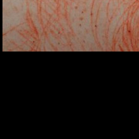
En el contexto del
Barcelona Film Fest
,
A contracorriente
Films
nos ha dado la oportunidad de visionar
Leonardo V
Centenario
, el documental que indaga en la figura de
Da Vinci
y que llegará a nuestras pantallas por tiempo limitado. En esta
entrada os lo contamos todo sobre él.
Una mente maravillosa
Centrado en la figura de uno de los grandes genios de la
historia,
Leonardo V Centenario
(Francesco Invernizzi,
2019) utiliza técnicas de inteligencia artificial para,
tirando de archivo, profundizar en la obra tras el artista
-
por llamarlo de algún modo, ya que su carácter polivalente lo