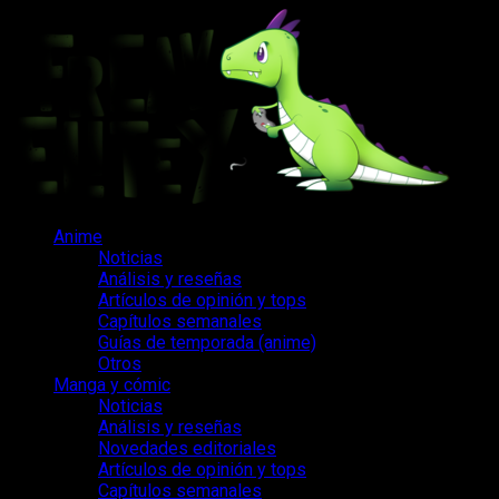
Saltar
al
contenido
Menú
Anime
principal
Noticias
Análisis y reseñas
Artículos de opinión y tops
Capítulos semanales
Guías de temporada (anime)
Otros
Manga y cómic
Noticias
Análisis y reseñas
Novedades editoriales
Artículos de opinión y tops
Capítulos semanales