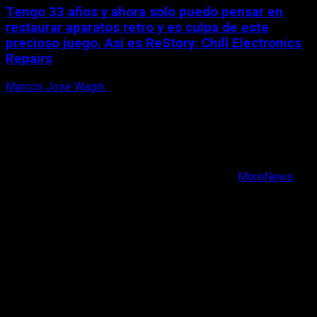
Tengo 33 años y ahora solo puedo pensar en
restaurar aparatos retro y es culpa de este
precioso juego. Así es ReStory: Chill Electronics
Repairs
Marcos José Wagih
9 de agosto, 2026
X
Facebook
Instagram
Youtube
Copyright © Todos los derechos reservados.
|
MoreNews
por AF themes.