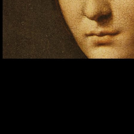
El legado de Da Vinci
Aún con ese repaso a la biografía de
Leonardo
,
Francesco
Invernizzi
se ha encargado de mostrar la importancia de su
obra en imágenes.
Precisamente son esas técnicas de
inteligencia artificial que comentábamos antes las que
permiten al espectador saltar de los bocetos del genio a
los grandes avances que se producirían después
;
muchos de ellos siguen siendo rabiosamente
contemporáneos.