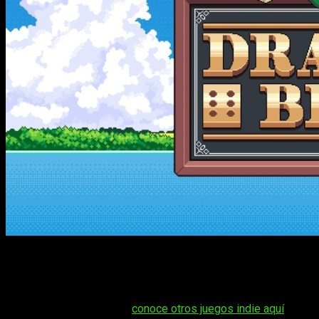
Los
juegos de gestión relajados
continúan ganando popula
referentes de la escena. Se trata de
Dragon’s Brew
, una propu
una estética pixel art y una experiencia centrada en la creativid
Tal vez te interese:
conoce otros juegos indie aquí