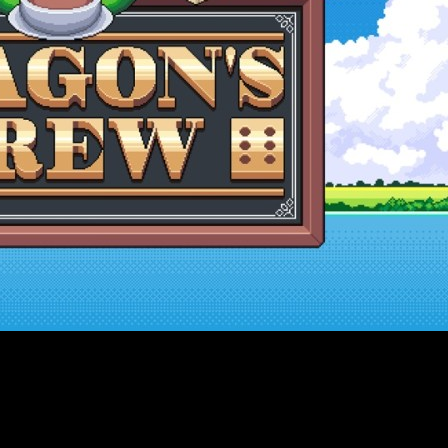
ridad entre los aficionados al género cozy, y un nuevo proy
esta que
combina la administración de un acogedor café con
ad y la personalización.