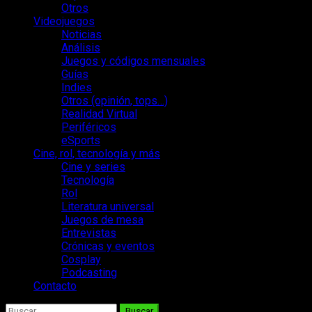
Otros
Videojuegos
Noticias
Análisis
Juegos y códigos mensuales
Guías
Indies
Otros (opinión, tops…)
Realidad Virtual
Periféricos
eSports
Cine, rol, tecnología y más
Cine y series
Tecnología
Rol
Literatura universal
Juegos de mesa
Entrevistas
Crónicas y eventos
Cosplay
Podcasting
Contacto
Buscar: