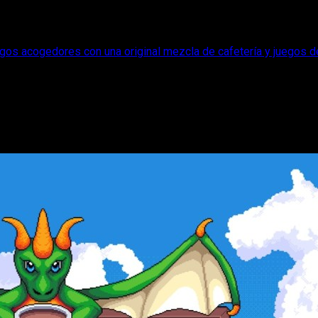
egos acogedores con una original mezcla de cafetería y juegos 
mantes de los juegos acogedores con una 
 y seguro que encandilará a los fans de los juegos "cozy".