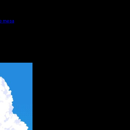
de mesa
original mezcla de cafetería y juegos