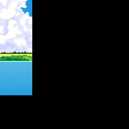
ecto independiente busca hacerse un hueco entre los grandes
 la pasión por los juegos de mesa
, todo ello acompañado de