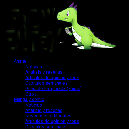
Saltar
al
contenido
Menú
Anime
principal
Noticias
Análisis y reseñas
Artículos de opinión y tops
Capítulos semanales
Guías de temporada (anime)
Otros
Manga y cómic
Noticias
Análisis y reseñas
Novedades editoriales
Artículos de opinión y tops
Capítulos semanales