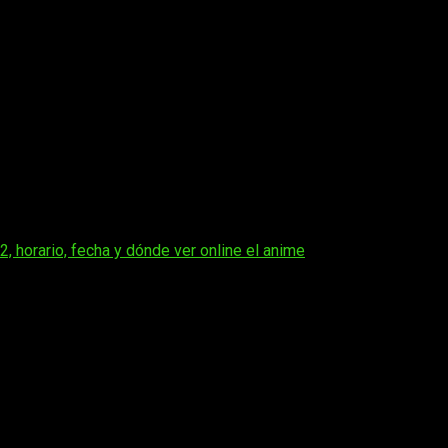
emo
pública disponible en Steam, mientras que su
lanzamiento
royecto
se inspira en
títulos tan populares como
Stardew Valley
ma de juegos de mesa coleccionables
. Los jugadores podr
disponibles en el local influirá directamente en el comportamie
ventos
estacionales,
misiones
para la comunidad y numerosas
a de las propuestas cozy más interesantes que llegarán durante
horario, fecha y dónde ver online el anime
os obligatorios están marcados con
*