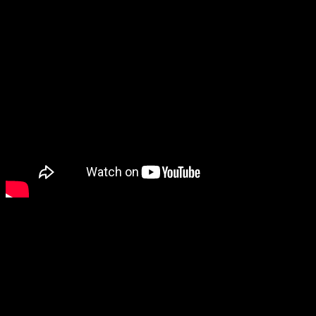
United Launch Alliance y Boeing invitaron a Howard Mostrom, di
sonidos ambientales detallados de la maquinaria que posibili
cuyo lanzamiento estaba previsto para el día siguiente. A m
cohete para que los jugadores experimenten la emoción del lan
Kerbal Space Program 2 rompe todos los moldes para ofrecer u
espacial. Gracias a estas grabaciones, con el sonido que prod
estrellas.