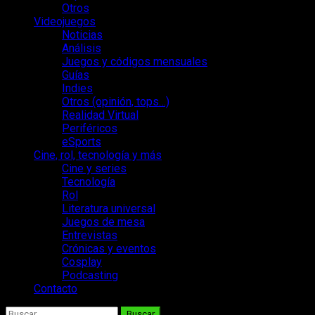
Otros
Videojuegos
Noticias
Análisis
Juegos y códigos mensuales
Guías
Indies
Otros (opinión, tops…)
Realidad Virtual
Periféricos
eSports
Cine, rol, tecnología y más
Cine y series
Tecnología
Rol
Literatura universal
Juegos de mesa
Entrevistas
Crónicas y eventos
Cosplay
Podcasting
Contacto
Buscar: