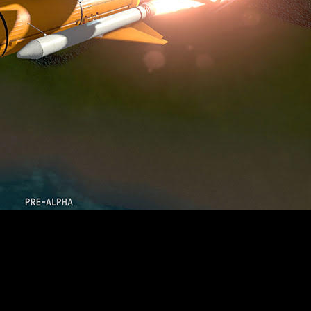
spacial en
Kerbal Space Program 2
!
El último vídeo que Inte
de audio del lanzamiento, en directo, de un cohete Delta V.