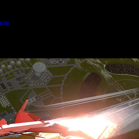
cial
uevo tráiler espacial
 ha lanzado acerca a los jugadores a la ingeniería espacial de 