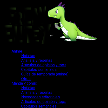
Saltar
al
contenido
Menú
Anime
principal
Noticias
Análisis y reseñas
Artículos de opinión y tops
Capítulos semanales
Guías de temporada (anime)
Otros
Manga y cómic
Noticias
Análisis y reseñas
Novedades editoriales
Artículos de opinión y tops
Capítulos semanales