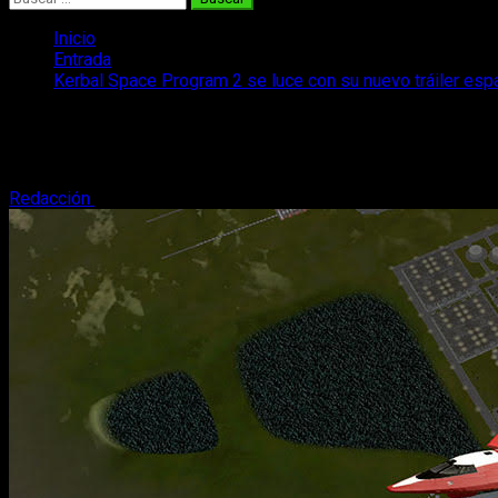
Inicio
Entrada
Kerbal Space Program 2 se luce con su nuevo tráiler espa
Kerbal Space Program 2 se luce con su n
El último vídeo de Kerbal Space Program 2, que Intercept Games
Redacción
11 de enero, 2023
3 minutos de lectura