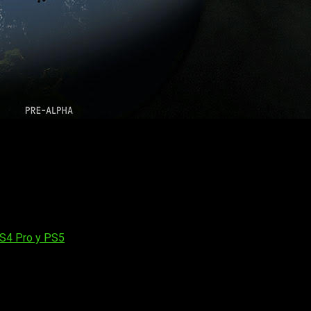
espacial de la raza de alienígenas conocidos como kerbals. Usaré
s de la aerodinámica y la física orbital. Pondréis en órbita a vu
uiréis bases y estaciones espaciales para ampliar el alcance de 
ollada por Squad, salió para PC en abril de 2015 y, desde ent
al, lo que le ha hecho alcanzar una puntuación de 88 en Metacrit
a del juego original y también el segundo título de la franquicia
PS4 Pro y PS5
os obligatorios están marcados con
*