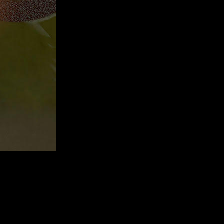
rcept Games ha lanzado acerca a los jugadores a la ingeniería