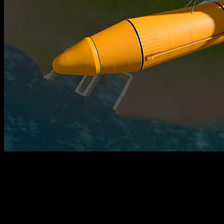
¡Vibra con el sonido real del lanzamiento de un cohete e
espacial como nunca antes; con las impresionantes grabaciones 
Kerbal Space Program 2