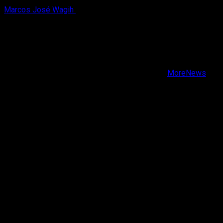
Marcos José Wagih
8 de agosto, 2026
X
Facebook
Instagram
Youtube
Copyright © Todos los derechos reservados.
|
MoreNews
por AF themes.