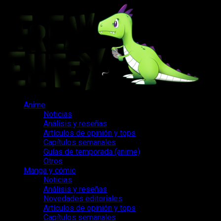
Saltar
al
contenido
Menú
Anime
principal
Noticias
Análisis y reseñas
Artículos de opinión y tops
Capítulos semanales
Guías de temporada (anime)
Otros
Manga y cómic
Noticias
Análisis y reseñas
Novedades editoriales
Artículos de opinión y tops
Capítulos semanales