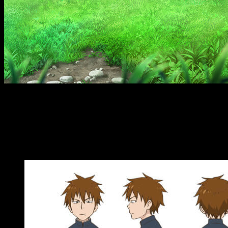
El último dato interesante dado por la web es la incorporación
de dos voces al reparto de personajes. Por un lado, Kōchi
Ichiyama dará vida a
Hamaguchi
, un compañero de clase de
Nishitaka y que parece interesado en Hōjō. Por otro, Aoi Yūki
será
Hōjō
, compañera de clase de Takagi y una chica muy
madura para su edad.