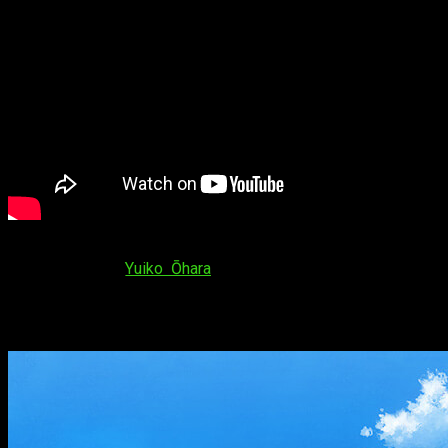
En el vídeo también podemos escuchar el tema
Zero
Centimeters
de
Yuiko Ōhara
, el cual será el
opening
de la
nueva temporada. Y no solo eso: la web, junto al vídeo,
también ha mostrado una nueva imagen promocional de la
temporada que podéis ver a continuación: