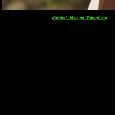
La web oficial del anime
Karakai Jōzu no Takagi-san
ha
publicado nueva información sobre su
segunda temporada
:
su fecha de estreno, un vídeo, una imagen y dos voces
nuevas. Hace varios días pudimos ver a través de dicha
página un
nuevo vídeo promocional
; en él, además, se
revela que la serie se estrenará en el canal Tokyo MX el
próximo
7 de julio
. Asimismo, el anime podrá verse en Japón
a través de Netflix.
Karakai Jōzu no Takagi-san
revela su
fecha de estreno en su nuevo vídeo