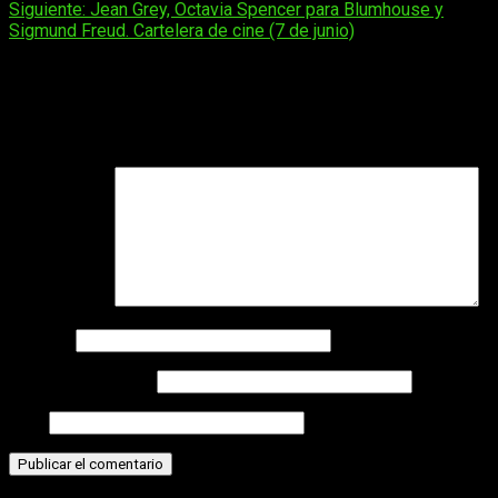
Siguiente:
Jean Grey, Octavia Spencer para Blumhouse y
de
Sigmund Freud. Cartelera de cine (7 de junio)
entradas
Deja una respuesta
Tu dirección de correo electrónico no será publicada.
Los
campos obligatorios están marcados con
*
Comentario
*
Nombre
Correo electrónico
Web