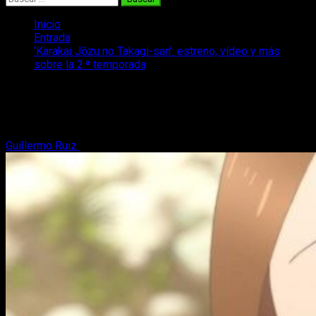
Inicio
Entrada
‘Karakai Jōzu no Takagi-san’: estreno, vídeo y más
sobre la 2.ª temporada
‘Karakai Jōzu no Takagi-san’: estreno,
vídeo y más sobre la 2.ª temporada
Guillermo Ruiz
6 de junio, 2019
2 minutos de lectura