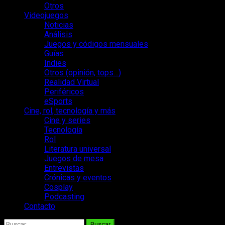
Otros
Videojuegos
Noticias
Análisis
Juegos y códigos mensuales
Guías
Indies
Otros (opinión, tops…)
Realidad Virtual
Periféricos
eSports
Cine, rol, tecnología y más
Cine y series
Tecnología
Rol
Literatura universal
Juegos de mesa
Entrevistas
Crónicas y eventos
Cosplay
Podcasting
Contacto
Buscar: