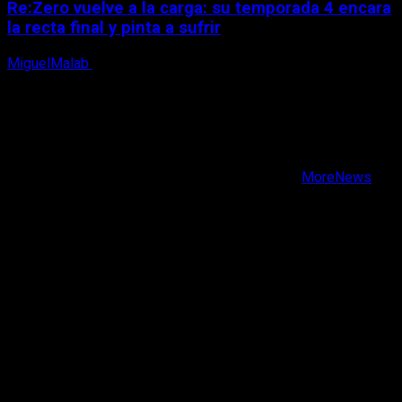
Re:Zero vuelve a la carga: su temporada 4 encara
la recta final y pinta a sufrir
MiguelMalab
6 de agosto, 2026
X
Facebook
Instagram
Youtube
Copyright © Todos los derechos reservados.
|
MoreNews
por AF themes.