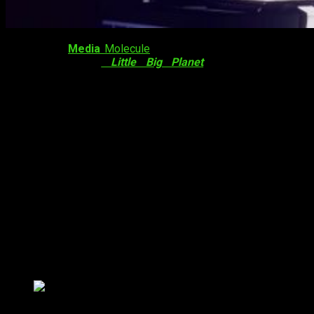
Dreams
, de
Media
Molecule
, está a la vuelta de la esquina.
Tras obras como
Little Big Planet
o
Tearaway
, que
exploraban facetas jugables muy personalizables, aquí la
compañía ha alcanzado un nuevo nivel. Estamos ante un
creador de contenidos, ya sea de animación o videojuegos en
sí, que después podremos compartir. No solo eso, sino que
podremos disfrutar de las creaciones de otros. La espera ha
sido larga, pero ya estamos cerca.
Early Acces
de
Dreams
: 11 de febrero
para sus usuarios
Así es, el lanzamiento está previsto para el
14 de febrero
,
pero los fans más fieles lo tendrán antes. Quien haya
comprado este acceso anticipado tendrá el juego completo
antes, el
11 de febrero
, por medio de una gran actualización.
Early Acces Dreams