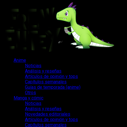
Saltar
al
contenido
Menú
Anime
principal
Noticias
Análisis y reseñas
Artículos de opinión y tops
Capítulos semanales
Guías de temporada (anime)
Otros
Manga y cómic
Noticias
Análisis y reseñas
Novedades editoriales
Artículos de opinión y tops
Capítulos semanales