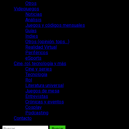
Otros
Videojuegos
Noticias
Análisis
Juegos y códigos mensuales
Guías
Indies
Otros (opinión, tops…)
Realidad Virtual
Periféricos
eSports
Cine, rol, tecnología y más
Cine y series
Tecnología
Rol
Literatura universal
Juegos de mesa
Entrevistas
Crónicas y eventos
Cosplay
Podcasting
Contacto
Buscar: