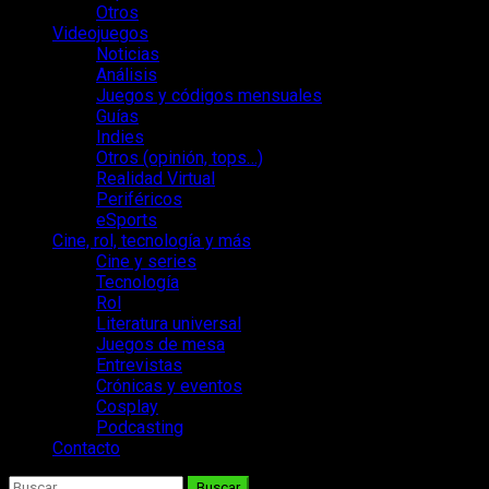
Otros
Videojuegos
Noticias
Análisis
Juegos y códigos mensuales
Guías
Indies
Otros (opinión, tops…)
Realidad Virtual
Periféricos
eSports
Cine, rol, tecnología y más
Cine y series
Tecnología
Rol
Literatura universal
Juegos de mesa
Entrevistas
Crónicas y eventos
Cosplay
Podcasting
Contacto
Buscar: