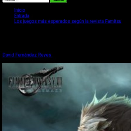
Inicio
Entrada
Los juegos más esperados según la revista Famitsu
Los juegos más esperados según la
revista Famitsu
David Fernández Reyes
7 de mayo, 2018
2 minutos de
lectura