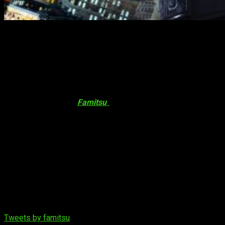
Final Fantasy VII Remake, el juego más esperado según
Famitsu en abril de 2018.
Japón ha hablado sobre sus juegos
más esperados
La revista japonesa
Famitsu
ha realizado una encuesta para
saber
qué juegos espera más su público
y puede que
sorprenda el resultado.
Aún con problemas en su desarrollo, la gente lo
sigue esperando con ganas
Aún con la reciente información negativa respecto a su
desarrollo, eso
no ha impedido al título que ha ocupado el
primer puesto en estar ahí
, siendo una de las entregas más
esperadas.
Tweets by famitsu