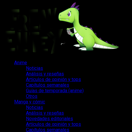
Saltar
al
contenido
Menú
Anime
principal
Noticias
Análisis y reseñas
Artículos de opinión y tops
Capítulos semanales
Guías de temporada (anime)
Otros
Manga y cómic
Noticias
Análisis y reseñas
Novedades editoriales
Artículos de opinión y tops
Capítulos semanales