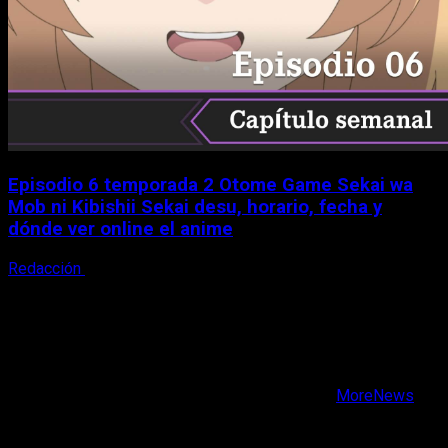
Episodio 6 temporada 2 Otome Game Sekai wa
Mob ni Kibishii Sekai desu, horario, fecha y
dónde ver online el anime
Redacción
5 de agosto, 2026
X
Facebook
Instagram
Youtube
Copyright © Todos los derechos reservados.
|
MoreNews
por AF themes.