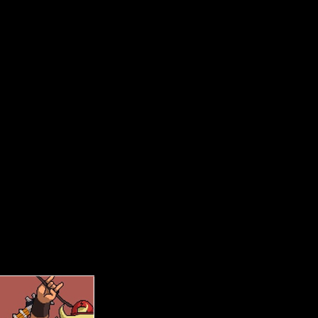
tados con todos y cada uno de ellos. Si en algún caso queréis
lado sobre cada una de las plataformas. Dicho esto,
¡vamos con