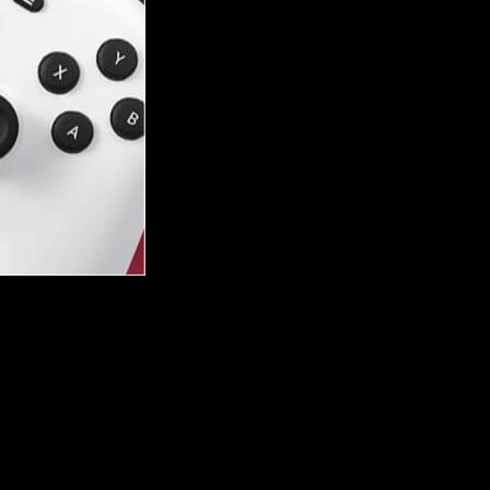
tiene preparadas varias sorpresas muy interesantes. Además,
emos un listado con los
juegos gratis de septiembre de 2022