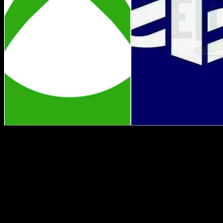
¡Hola, muy buenas a todos! Empezamos el mes de septiembre 
las diferentes plataformas y servicios de pago también se han
de las principales empresas:
PS Plus, Xbox Live Gold, Epi
Juegos gratis de septiembre de 2022