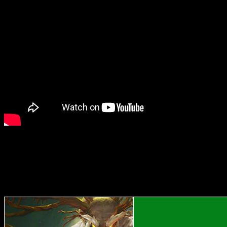
Y como a todos nos encantan los juegos gratis, pues hemos he
saber más sobre ellos, en la mayoría de los casos encontraréis
los juegos gratis de septiembre de 2022!
Xbox Live Gold de septiembre de 2022