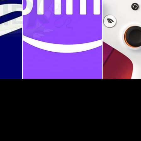
con mucha fuerza, y es que el calendario de lanzamientos nos 
 preparado para el noveno mes del año. Tanto es así que ya ten
c Games, Amazon Prime Gaming…