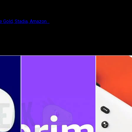
e Gold, Stadia, Amazon…
S Plus, Xbox Live Gold, Stadia, Amazon…
ptiembre de 2022 de las principales plataformas! PS+, Epic, Gol