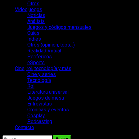
Otros
Videojuegos
Noticias
Análisis
Juegos y códigos mensuales
Guías
Indies
Otros (opinión, tops…)
Realidad Virtual
Periféricos
eSports
Cine, rol, tecnología y más
Cine y series
Tecnología
Rol
Literatura universal
Juegos de mesa
Entrevistas
Crónicas y eventos
Cosplay
Podcasting
Contacto
Buscar: