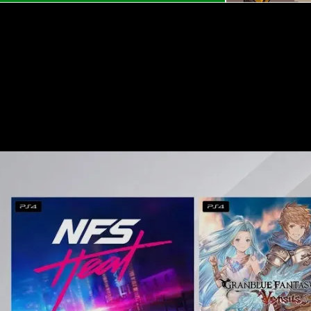
ro que permanecerán para siempre en nuestra biblioteca siempr
mientras tanto no podremos jugar con ellos. Podéis ver más de
mbre.
iembre al 15 de octubre.
.
Premium en septiembre de 2022