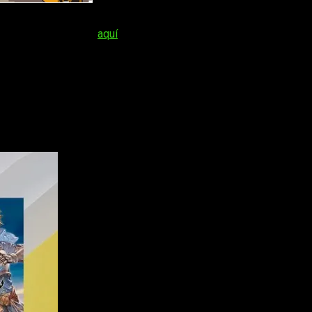
e y cuando mantengamos nuestro servicio activo. Si caduca la
talles de septiembre
aquí
.