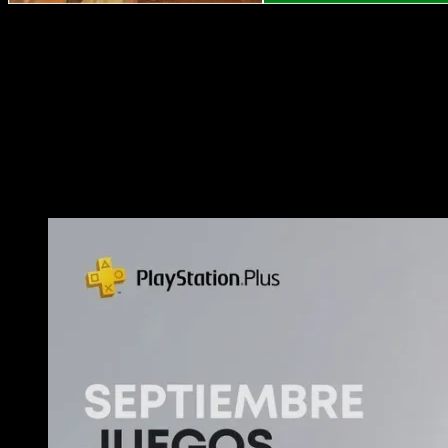
Xbox Live Gold vuelve a ofrecernos cuatro juegos a coste ce
mensualidad, los recuperaremos una vez la reactivemos, pero 
Gods Will Fall
(
14,99 €
): Disponible del 1 al 30 de septie
Double Kick Heroes
(
21,99 €
): Disponible del 16 de sept
Thrillville
(
9,99 €
): Disponible del 1 al 15 de septiembre.
Portal 2
(
19,99 €
): Disponible del 16 al 30 de septiembre
Juegos del PS Plus Essential, Extra y 