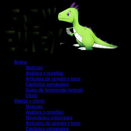
Saltar
al
contenido
Menú
Anime
principal
Noticias
Análisis y reseñas
Artículos de opinión y tops
Capítulos semanales
Guías de temporada (anime)
Otros
Manga y cómic
Noticias
Análisis y reseñas
Novedades editoriales
Artículos de opinión y tops
Capítulos semanales