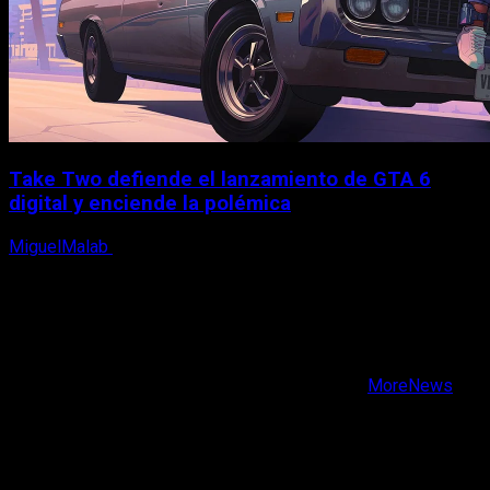
Take Two defiende el lanzamiento de GTA 6
digital y enciende la polémica
MiguelMalab
9 de agosto, 2026
X
Facebook
Instagram
Youtube
Copyright © Todos los derechos reservados.
|
MoreNews
por AF themes.