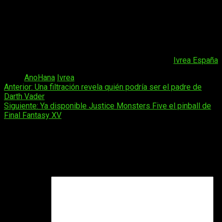
Jintan no es el único reacio a dejar atrás su
pasado, y que todos sienten algo de culpa por la
muerte de Meiko.
Fuente:
Ivrea España
Tags:
AnoHana
Ivrea
Navegación
Anterior:
Una filtración revela quién podría ser el padre de
Darth Vader
de
Siguiente:
Ya disponible Justice Monsters Five el pinball de
entradas
Final Fantasy XV
Deja una respuesta
Tu dirección de correo electrónico no será publicada.
Los
campos obligatorios están marcados con
*