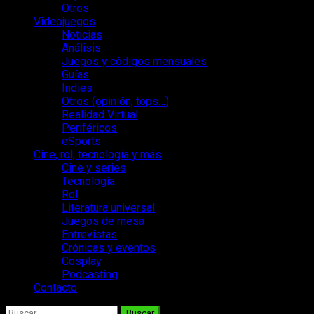
Otros
Videojuegos
Noticias
Análisis
Juegos y códigos mensuales
Guías
Indies
Otros (opinión, tops…)
Realidad Virtual
Periféricos
eSports
Cine, rol, tecnología y más
Cine y series
Tecnología
Rol
Literatura universal
Juegos de mesa
Entrevistas
Crónicas y eventos
Cosplay
Podcasting
Contacto
Buscar: