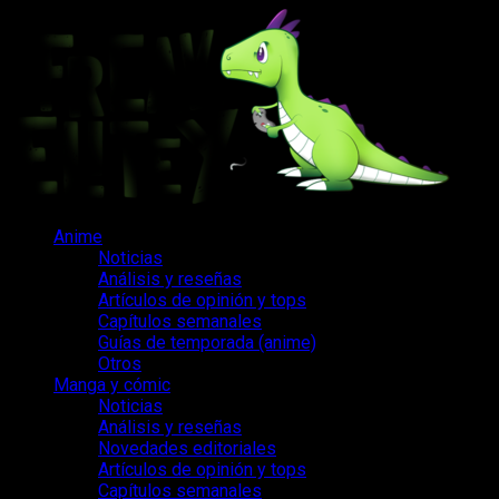
Saltar
al
contenido
Menú
Anime
principal
Noticias
Análisis y reseñas
Artículos de opinión y tops
Capítulos semanales
Guías de temporada (anime)
Otros
Manga y cómic
Noticias
Análisis y reseñas
Novedades editoriales
Artículos de opinión y tops
Capítulos semanales