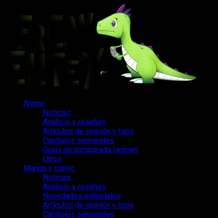
Saltar
al
contenido
Menú
Anime
principal
Noticias
Análisis y reseñas
Artículos de opinión y tops
Capítulos semanales
Guías de temporada (anime)
Otros
Manga y cómic
Noticias
Análisis y reseñas
Novedades editoriales
Artículos de opinión y tops
Capítulos semanales