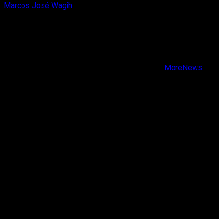
Marcos José Wagih
6 de agosto, 2026
X
Facebook
Instagram
Youtube
Copyright © Todos los derechos reservados.
|
MoreNews
por AF themes.