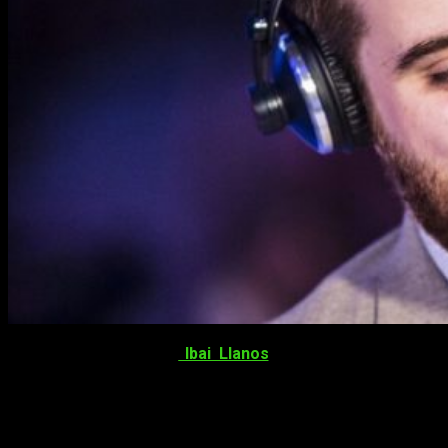
Hace escasos minutos,
Ibai Llanos
, ha anunciado su triste
retirada como
caster
de la LVP. El legendario y más
reconocido comentarista Ibai Llanos de
League of Legends
en España se marcha.
Después de pasar los mejores cinco años de mi