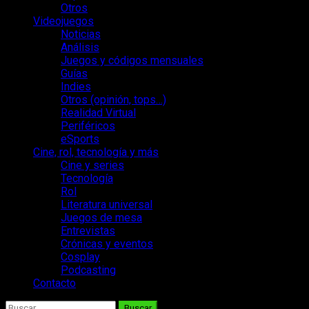
Otros
Videojuegos
Noticias
Análisis
Juegos y códigos mensuales
Guías
Indies
Otros (opinión, tops…)
Realidad Virtual
Periféricos
eSports
Cine, rol, tecnología y más
Cine y series
Tecnología
Rol
Literatura universal
Juegos de mesa
Entrevistas
Crónicas y eventos
Cosplay
Podcasting
Contacto
Buscar: