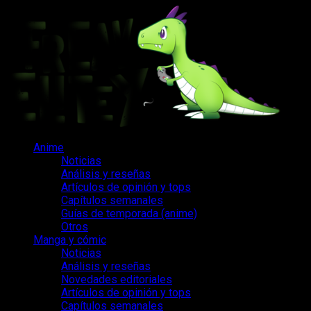
Saltar
al
contenido
Menú
Anime
principal
Noticias
Análisis y reseñas
Artículos de opinión y tops
Capítulos semanales
Guías de temporada (anime)
Otros
Manga y cómic
Noticias
Análisis y reseñas
Novedades editoriales
Artículos de opinión y tops
Capítulos semanales