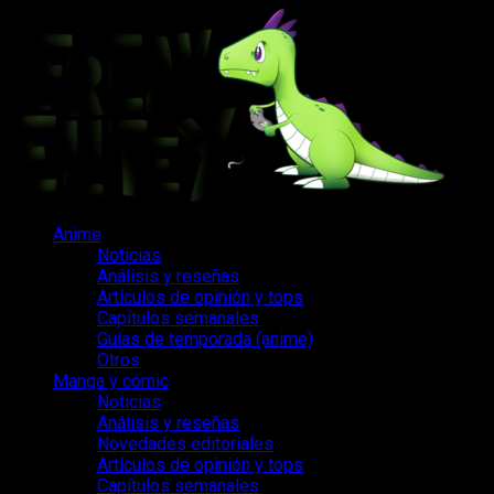
Saltar
al
contenido
Menú
Anime
principal
Noticias
Análisis y reseñas
Artículos de opinión y tops
Capítulos semanales
Guías de temporada (anime)
Otros
Manga y cómic
Noticias
Análisis y reseñas
Novedades editoriales
Artículos de opinión y tops
Capítulos semanales