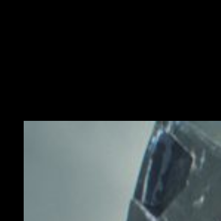
Halo 6 deberá estar a la altura de las prestaciones máxi
Difícil
, sin duda, pero no imposible, ya que contarán con la
consola
más potente
del mundo para llevar a cabo estas
ideas.
Otra de las frases que destacan en la oferta es la siguiente:
«Si los gráficos alucinantes
4K a 60Hz
te emocionan,
este
es tu trabajo
«.
Esto puede dar algunas
pistas
sobre la calidad o los
escenarios que mostrará la nueva aventura del
Jefe
Maestro
de la que, hasta la fecha, se sabe muy poco.