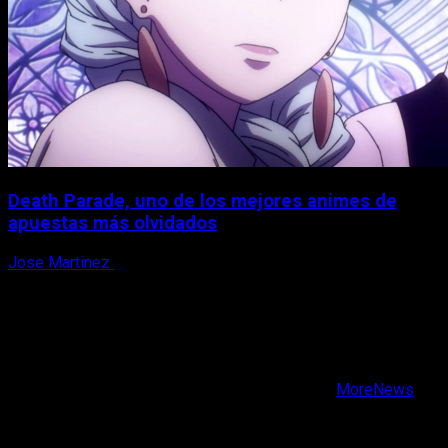
Death Parade, uno de los mejores animes de
apuestas más olvidados
Jose Martinez
7 de agosto, 2026
X
Facebook
Instagram
Youtube
Copyright © Todos los derechos reservados.
|
MoreNews
por AF themes.