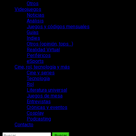
Otros
Videojuegos
Noticias
Análisis
Juegos y códigos mensuales
Guías
Indies
Otros (opinión, tops…)
Realidad Virtual
Periféricos
eSports
Cine, rol, tecnología y más
Cine y series
Tecnología
Rol
Literatura universal
Juegos de mesa
Entrevistas
Crónicas y eventos
Cosplay
Podcasting
Contacto
Buscar: