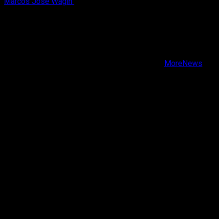
Marcos José Wagih
8 de agosto, 2026
X
Facebook
Instagram
Youtube
Copyright © Todos los derechos reservados.
|
MoreNews
por AF themes.