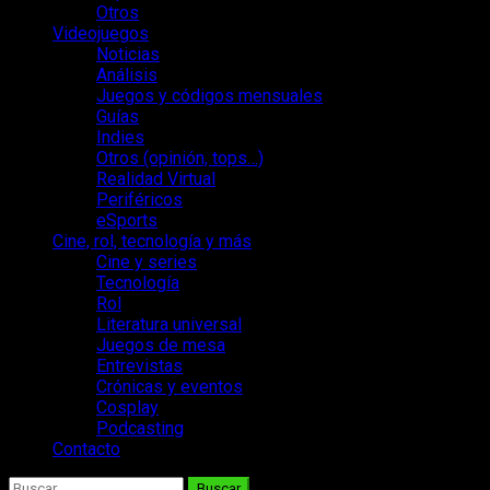
Otros
Videojuegos
Noticias
Análisis
Juegos y códigos mensuales
Guías
Indies
Otros (opinión, tops…)
Realidad Virtual
Periféricos
eSports
Cine, rol, tecnología y más
Cine y series
Tecnología
Rol
Literatura universal
Juegos de mesa
Entrevistas
Crónicas y eventos
Cosplay
Podcasting
Contacto
Buscar: