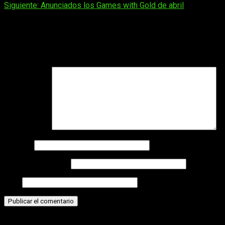
de
Siguiente:
Anunciados los Games with Gold de abril
entradas
Deja una respuesta
Tu dirección de correo electrónico no será publicada.
Los
campos obligatorios están marcados con
*
Comentario
*
Nombre
Correo electrónico
Web
Historias relacionadas