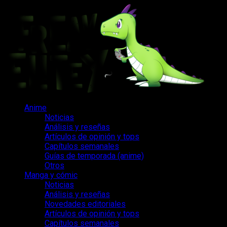
Saltar
al
contenido
Menú
Anime
principal
Noticias
Análisis y reseñas
Artículos de opinión y tops
Capítulos semanales
Guías de temporada (anime)
Otros
Manga y cómic
Noticias
Análisis y reseñas
Novedades editoriales
Artículos de opinión y tops
Capítulos semanales