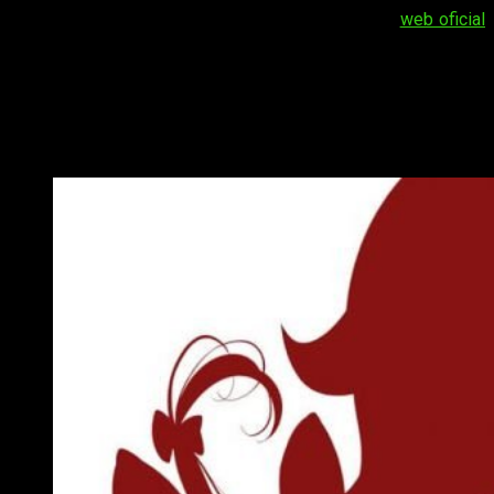
El anuncio ha salido a la luz con la apertura de la
web oficial
del proyecto. En ella se ha revelado una primera imagen
promocional y parte del equipo de animación.
Gyakuten Sekai no Denchi Shōjo
contará con
staff
de
Scum’s Wish