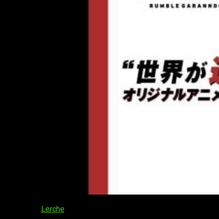
El estudio
Lerche
se encuentra trabajando en un nuevo anime
original con el nombre de
Gyakuten Sekai no Denchi Shōjo
.