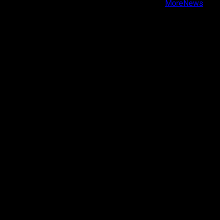
Copyright © Todos los derechos reservados.
|
MoreNews
por AF themes.