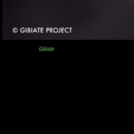
El anime original
Gibiate
ha confirmado estos días el estudio
de animación encargado de la serie:
l-a-unch・BOX
. La
noticia coincide con la salida de su tercer tráiler, que muestra
el que será su tema de
ending
. Además, los encargados del
proyecto han enfatizado su intención de que se mantenga la
fecha de estreno para
julio de 2020
, pese a las dificultades
ocasionadas por la crisis sanitaria.