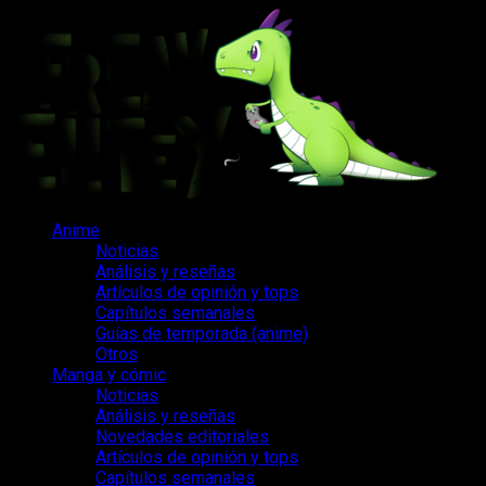
Saltar
al
contenido
Menú
Anime
principal
Noticias
Análisis y reseñas
Artículos de opinión y tops
Capítulos semanales
Guías de temporada (anime)
Otros
Manga y cómic
Noticias
Análisis y reseñas
Novedades editoriales
Artículos de opinión y tops
Capítulos semanales