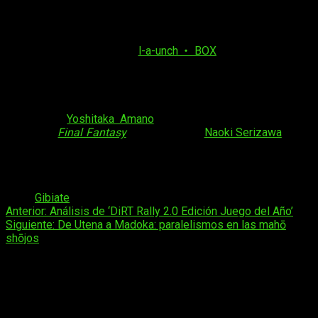
Las nuevas confirmaciones sobre el equipo de la serie no se
limitan al apartado musical. Se ha revelado que
Gibiate
estará
animado por el estudio
l-a-unch・BOX
, compañía que ha
tenido roles secundarios en animes como
GARO -
VANISHING LINE-
. Con anterioridad se había revelado la
implicación de
Ryō Aoki
(
Bonjour Koiaji Pâtisserie
) como
director ejecutivo y creador de la historia original. Lo
acompañan
Yoshitaka Amano
(
Vampire Hunder D
, diversos
juegos de
Final Fantasy
) y el
mangaka
Naoki Serizawa
como
diseñadores de personajes y monstruos, respectivamente. En
el apartado musical la serie cuenta con
Yuzo Koshiro
como
compositor y al dúo
Yoshida Brothers
como intérpretes.
Tags:
Gibiate
Navegación
Anterior:
Análisis de ‘DiRT Rally 2.0 Edición Juego del Año’
Siguiente:
De Utena a Madoka: paralelismos en las mahō
de
shōjos
entradas
Deja una respuesta
Tu dirección de correo electrónico no será publicada.
Los
campos obligatorios están marcados con
*