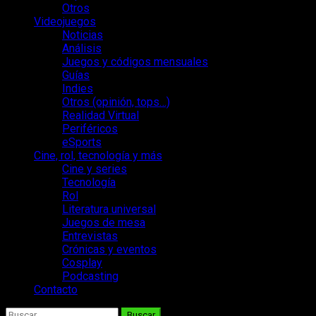
Otros
Videojuegos
Noticias
Análisis
Juegos y códigos mensuales
Guías
Indies
Otros (opinión, tops…)
Realidad Virtual
Periféricos
eSports
Cine, rol, tecnología y más
Cine y series
Tecnología
Rol
Literatura universal
Juegos de mesa
Entrevistas
Crónicas y eventos
Cosplay
Podcasting
Contacto
Buscar: