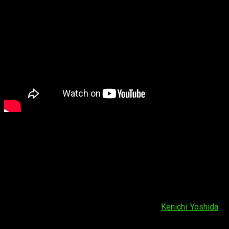
Un tercer tráiler centrado en el tema del
ending
El tema del
ending
de
Gibiate
ha sido revelado en este tercer
tráiler. La canción está compuesta por el músico y compositor
Sugizo
y escrita por
Ryō Aoki
. La voz la pone la cantante
Maki Ōguro
, con
Shynia
en la batería. El
opening
, que había
sido revelado con anterioridad, es obra de
Kenichi Yoshida
y
Sugizo
, y cuenta con la participación de los
Yoshida
Brothers
.