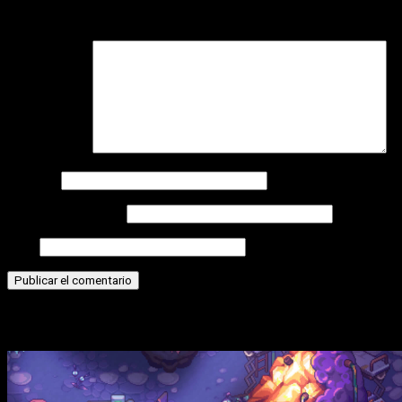
Tu dirección de correo electrónico no será publicada.
Los
campos obligatorios están marcados con
*
Comentario
*
Nombre
Correo electrónico
Web
Historias relacionadas