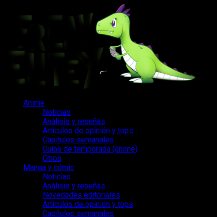
Saltar
al
contenido
Menú
Anime
principal
Noticias
Análisis y reseñas
Artículos de opinión y tops
Capítulos semanales
Guías de temporada (anime)
Otros
Manga y cómic
Noticias
Análisis y reseñas
Novedades editoriales
Artículos de opinión y tops
Capítulos semanales