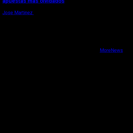
apuestas más olvidados
Jose Martinez
7 de agosto, 2026
X
Facebook
Instagram
Youtube
Copyright © Todos los derechos reservados.
|
MoreNews
por AF themes.