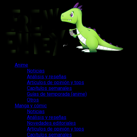
Saltar
al
contenido
Menú
Anime
principal
Noticias
Análisis y reseñas
Artículos de opinión y tops
Capítulos semanales
Guías de temporada (anime)
Otros
Manga y cómic
Noticias
Análisis y reseñas
Novedades editoriales
Artículos de opinión y tops
Capítulos semanales