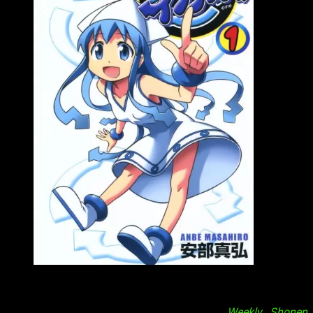
Final Shinryaku Ika Musume
El manga, que se podría catalogar como «comedia» y
«sobrenatural» se publicó en la revista
Weekly Shonen