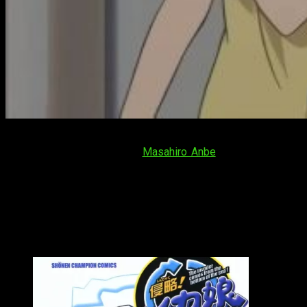
Muchos mangas terminan por estas fechas. Es el caso de
Shinryaku Ika Musume
, de
Masahiro Anbe
. El encargado de
hacerlo publico ha ido su propio mangaka, Anbe, en el último
tomo recopilatorio que ha salido a la venta, el 21. En el
comunicado, se informa de que el próximo tomo marcaría el
final de la serie.
Final de
Shinryaku
I
ka Musume