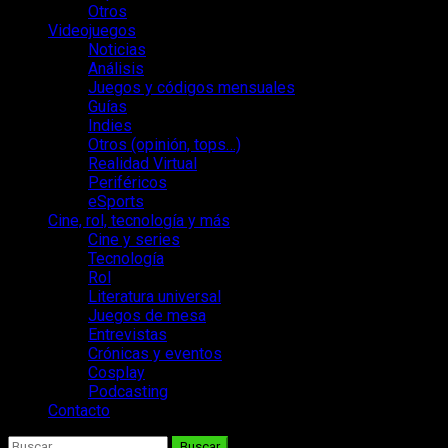
Otros
Videojuegos
Noticias
Análisis
Juegos y códigos mensuales
Guías
Indies
Otros (opinión, tops…)
Realidad Virtual
Periféricos
eSports
Cine, rol, tecnología y más
Cine y series
Tecnología
Rol
Literatura universal
Juegos de mesa
Entrevistas
Crónicas y eventos
Cosplay
Podcasting
Contacto
Buscar: