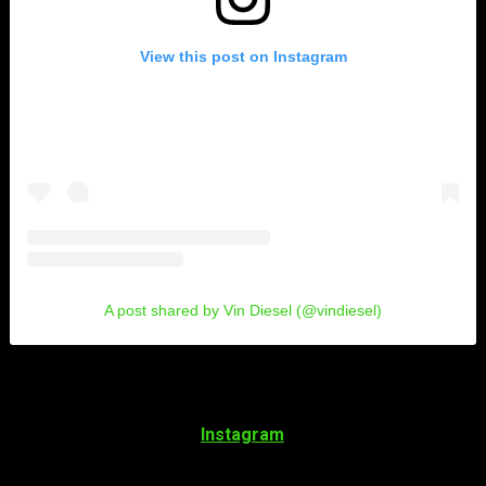
View this post on Instagram
A post shared by Vin Diesel (@vindiesel)
La tercera
integrante
del equipo para la creación del guión
de este
spin-off
femenino de
Fast & Furious
sería
Lindsey
Beer
, así lo ha confirmado el actor y productor en una de sus
últimas publicaciones en
Instagram
.
Al parecer toda esta idea de hacer una
cinta
de este universo