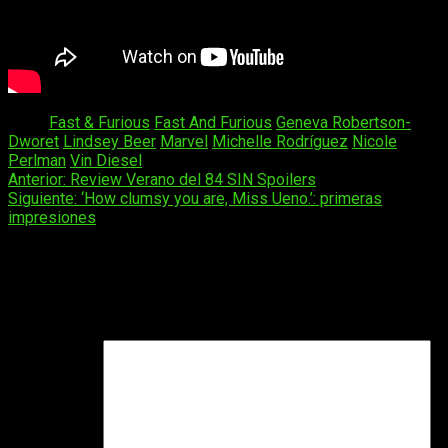
Tags:
Fast & Furious
Fast And Furious
Geneva Robertson-
Dworet
Lindsey Beer
Marvel
Michelle Rodríguez
Nicole
Perlman
Vin Diesel
Navegación
Anterior:
Review Verano del 84 SIN Spoilers
Siguiente:
‘How clumsy you are, Miss Ueno.’: primeras
de
impresiones
entradas
Deja una respuesta
Tu dirección de correo electrónico no será publicada.
Los
campos obligatorios están marcados con
*