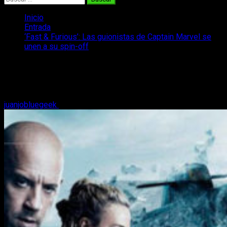
Inicio
Entrada
‘Fast & Furious’: Las guionistas de Captain Marvel se
unen a su spin-off
‘Fast & Furious’: Las guionistas de
Captain Marvel se unen a su spin-off
juanjobluegeek
24 de enero, 2019
2 minutos de lectura