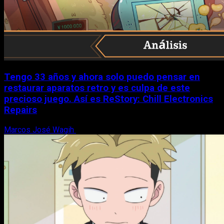
Tengo 33 años y ahora solo puedo pensar en
restaurar aparatos retro y es culpa de este
precioso juego. Así es ReStory: Chill Electronics
Repairs
Marcos José Wagih
9 de agosto, 2026