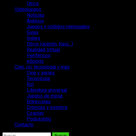
Otros
Videojuegos
Noticias
Análisis
Juegos y códigos mensuales
Guías
Indies
Otros (opinión, tops…)
Realidad Virtual
Periféricos
eSports
Cine, rol, tecnología y más
Cine y series
Tecnología
Rol
Literatura universal
Juegos de mesa
Entrevistas
Crónicas y eventos
Cosplay
Podcasting
Contacto
Buscar: