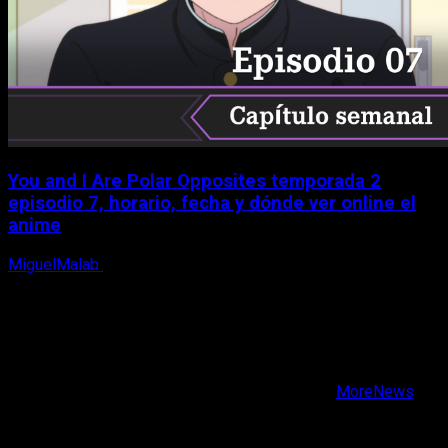
You and I Are Polar Opposites temporada 2
episodio 7, horario, fecha y dónde ver online el
anime
MiguelMalab
9 de agosto, 2026
X
Facebook
Instagram
Youtube
Copyright © Todos los derechos reservados.
|
MoreNews
por AF themes.