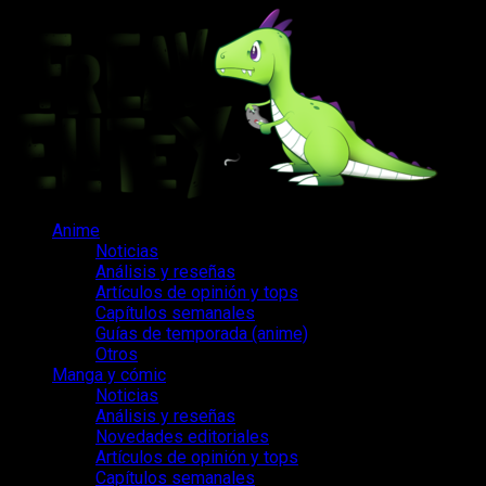
Saltar
al
contenido
Menú
Anime
principal
Noticias
Análisis y reseñas
Artículos de opinión y tops
Capítulos semanales
Guías de temporada (anime)
Otros
Manga y cómic
Noticias
Análisis y reseñas
Novedades editoriales
Artículos de opinión y tops
Capítulos semanales