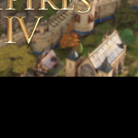
 of Empires: Fan Preview
, un evento para la comunidad de fa
 a ser épicas
 por los desarrolladores de
Age of Empires IV
, se han comenta