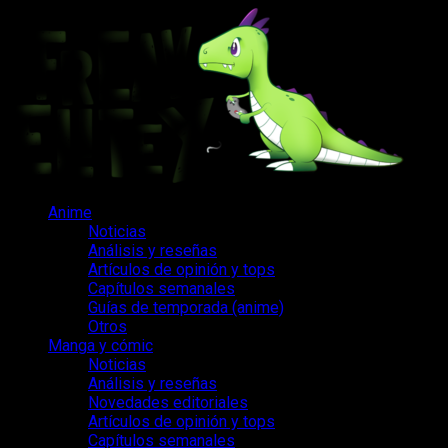
Saltar
al
contenido
Menú
Anime
principal
Noticias
Análisis y reseñas
Artículos de opinión y tops
Capítulos semanales
Guías de temporada (anime)
Otros
Manga y cómic
Noticias
Análisis y reseñas
Novedades editoriales
Artículos de opinión y tops
Capítulos semanales