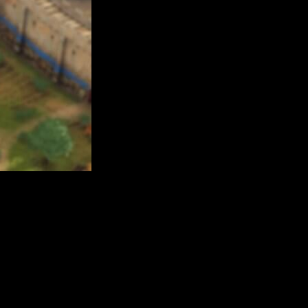
ns de Age of Empires de todo el mundo.
do numerosas novedades. Para que podáis ver el evento, os lo