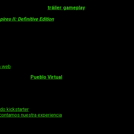
ntrega
con un nuevo
tráiler gameplay
, el anuncio de
nuevas 
ás, también han publicado un vídeo que muestra las acciones
ires II: Definitive Edition
y
Age of Empires III: Definitive Editi
 a ser épicas tanto en tierra como por mar
etalles de la
futura beta cerrada de
Age of Empires IV
que se
a web
.
hacerlo en el
Pueblo Virtual
!
Visita los edificios, aprende má
o propio medallón o incluso de un escudo de armas. Hay mucho más
iento está planeado para
otoño de 2021 en PC y desde su la
do kickstarter
s contamos nuestra experiencia