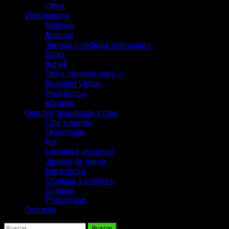
Otros
Videojuegos
Noticias
Análisis
Juegos y códigos mensuales
Guías
Indies
Otros (opinión, tops…)
Realidad Virtual
Periféricos
eSports
Cine, rol, tecnología y más
Cine y series
Tecnología
Rol
Literatura universal
Juegos de mesa
Entrevistas
Crónicas y eventos
Cosplay
Podcasting
Contacto
Buscar: