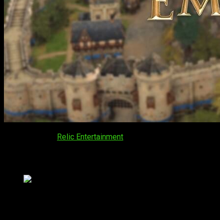
World’s Edge y
Relic Entertainment
han celebrado el primer
Age
Un evento para los fans
Fan Preview de Age of Empires IV | Las batallas volverán
¡Hola gente! Como os comentaba, a raíz del evento organizado
he dejado a modo de portada, así lo tenéis a mano.