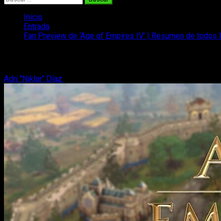
Inicio
Entrada
Fan Preview de ‘Age of Empires IV’ | Resumen de todos 
Fan Preview de ‘Age of Empires IV’ | R
Adri "Niklar" Díaz
13 de abril, 2021
2 minutos de lectura