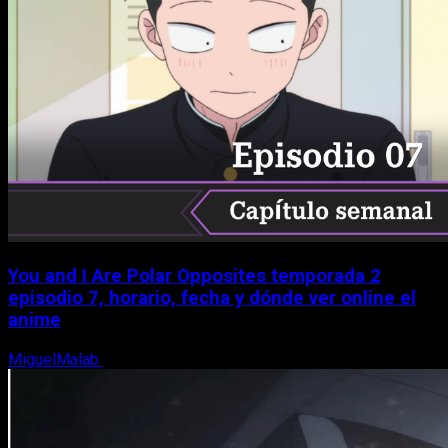
You and I Are Polar Opposites temporada 2
episodio 7, horario, fecha y dónde ver online el
anime
MiguelMalab
9 de agosto, 2026