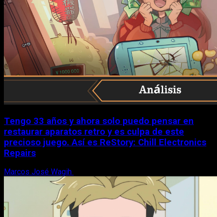
Tengo 33 años y ahora solo puedo pensar en
restaurar aparatos retro y es culpa de este
precioso juego. Así es ReStory: Chill Electronics
Repairs
Marcos José Wagih
9 de agosto, 2026