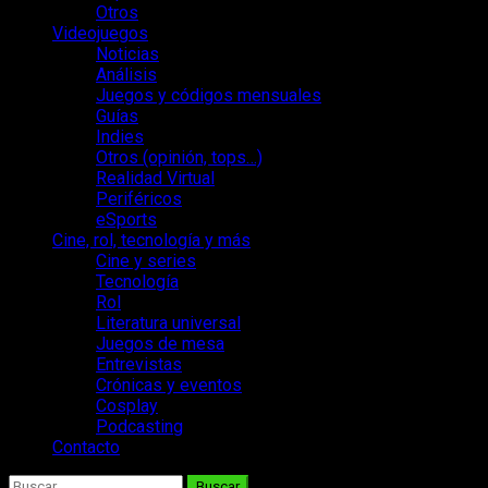
Otros
Videojuegos
Noticias
Análisis
Juegos y códigos mensuales
Guías
Indies
Otros (opinión, tops…)
Realidad Virtual
Periféricos
eSports
Cine, rol, tecnología y más
Cine y series
Tecnología
Rol
Literatura universal
Juegos de mesa
Entrevistas
Crónicas y eventos
Cosplay
Podcasting
Contacto
Buscar: