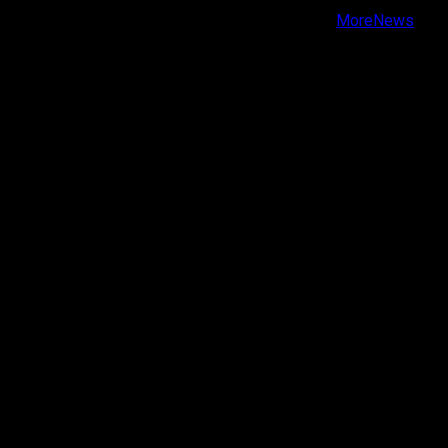
Copyright © Todos los derechos reservados.
|
MoreNews
por AF themes.