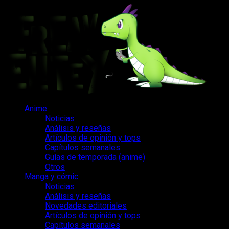
Saltar
al
contenido
Menú
Anime
principal
Noticias
Análisis y reseñas
Artículos de opinión y tops
Capítulos semanales
Guías de temporada (anime)
Otros
Manga y cómic
Noticias
Análisis y reseñas
Novedades editoriales
Artículos de opinión y tops
Capítulos semanales