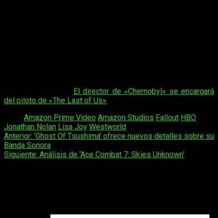
producción el
Todd Howard y James Altman en calidad de
productores ejecutivos
. Un movimiento que, al igual que
con The Last of Us, garantiza la máxima implicación de los
responsables del videojuego.
Y a vosotros, ¿qué os parece esta noticia?
¿Os despierta
interés una adaptación televisiva sobre el universo
Fallout
?
Como siempre, podéis dejarnos vuestra opinión en
la caja de comentarios.
Quizá te interese |
El director de «Chernobyl» se encargará
del piloto de «The Last of Us»
Tags:
Amazon Prime Video
Amazon Studios
Fallout
HBO
Jonathan Nolan
Lisa Joy
Westworld
Navegación
Anterior:
‘Ghost Of Tsushima’ ofrece nuevos detalles sobre su
Banda Sonora
de
Siguiente:
Análisis de ‘Ace Combat 7: Skies Unknown’
entradas
Deja una respuesta
Tu dirección de correo electrónico no será publicada.
Los
campos obligatorios están marcados con
*