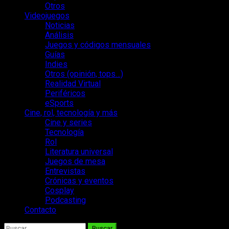
Otros
Videojuegos
Noticias
Análisis
Juegos y códigos mensuales
Guías
Indies
Otros (opinión, tops…)
Realidad Virtual
Periféricos
eSports
Cine, rol, tecnología y más
Cine y series
Tecnología
Rol
Literatura universal
Juegos de mesa
Entrevistas
Crónicas y eventos
Cosplay
Podcasting
Contacto
Buscar: