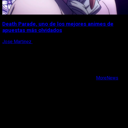
Death Parade, uno de los mejores animes de
apuestas más olvidados
Jose Martinez
7 de agosto, 2026
X
Facebook
Instagram
Youtube
Copyright © Todos los derechos reservados.
|
MoreNews
por AF themes.