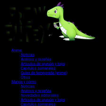
Saltar
al
contenido
Menú
Anime
principal
Noticias
Análisis y reseñas
Artículos de opinión y tops
Capítulos semanales
Guías de temporada (anime)
Otros
Manga y cómic
Noticias
Análisis y reseñas
Novedades editoriales
Artículos de opinión y tops
Capítulos semanales