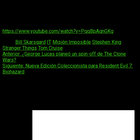
tiene no precisaría de este tipo de publicidad.
Os dejamos un vídeo con imágenes de la película original
de
It,
para que recordéis que clase de payaso nos
volveremos a encontrar el año que viene:
https://www.youtube.com/watch?v=PqqBpAqnGKg
Tags:
Bill Skarsgard
IT
Misión Imposible
Stephen King
Stranger Things
Tom Cruise
Navegación
Anterior:
¿George Lucas planeó un spin-off de The Clone
Wars?
de
Siguiente:
Nueva Edición Coleccionista para Resident Evil 7:
entradas
Biohazard
Deja una respuesta
Tu dirección de correo electrónico no será publicada.
Los
campos obligatorios están marcados con
*