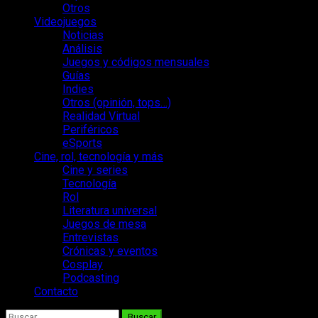
Otros
Videojuegos
Noticias
Análisis
Juegos y códigos mensuales
Guías
Indies
Otros (opinión, tops…)
Realidad Virtual
Periféricos
eSports
Cine, rol, tecnología y más
Cine y series
Tecnología
Rol
Literatura universal
Juegos de mesa
Entrevistas
Crónicas y eventos
Cosplay
Podcasting
Contacto
Buscar: