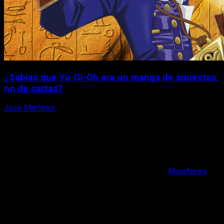
¿Sabías que Yu-Gi-Oh era un manga de apuestas,
no de cartas?
Jose Martinez
6 de agosto, 2026
X
Facebook
Instagram
Youtube
Copyright © Todos los derechos reservados.
|
MoreNews
por AF themes.