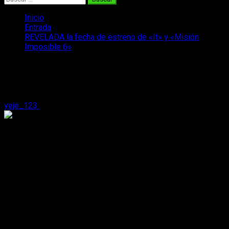
Inicio
Entrada
REVELADA la fecha de estreno de «It» y «Misión
Imposible 6»
REVELADA la fecha de estreno de «It»
y «Misión Imposible 6»
yeje_123
25 de noviembre, 2016
2 minutos de lectura
Al fin sabemos cuando podremos disfrutar de estas películas
en España. La secuela de
Misión Imposible: Nación secreta
y
el ‘remake’ de la famosa novela de
Stephen King,
It
llegarán a las salas de cine españolas en 2018 y 2017,
respectivamente.
Empezando con
It,
el terrible payaso nos volverá a
atormentar por segunda vez, recordemos la primera allá en
los 90.
Warner Bros
acaba de anunciar que el terror
regresará el
8 de septiembre de 2017
mediante una nueva
versión dirigida por
Andrés Muschietti
(
Mamá
). La película