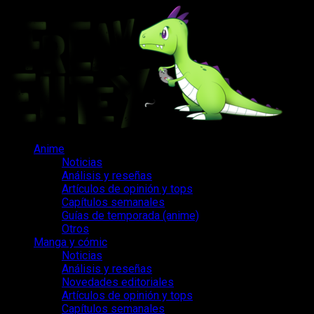
Saltar
al
contenido
Menú
Anime
principal
Noticias
Análisis y reseñas
Artículos de opinión y tops
Capítulos semanales
Guías de temporada (anime)
Otros
Manga y cómic
Noticias
Análisis y reseñas
Novedades editoriales
Artículos de opinión y tops
Capítulos semanales