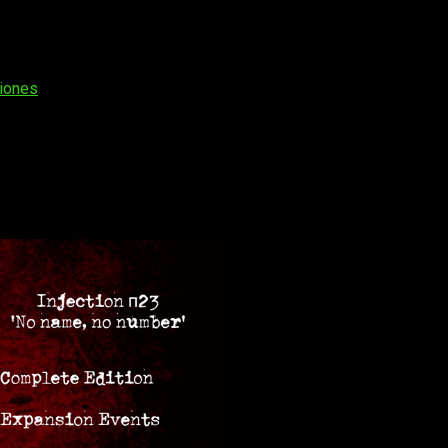
iones
,
el talento español está en alza
. En esta ocasión, se
r’
. Asimismo, también se lanzará simultáneamente el
pack i
tar de todas las novedades de esta versión.
3 de abril de 2022
, y traerá consigo una
gran cantidad de mater
 number’ para PS4