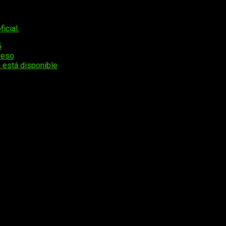
 clásicos del género. y que se ambienta en un
pueblo real
de E
o.
icial.
5
reso
 está disponible
os obligatorios están marcados con
*