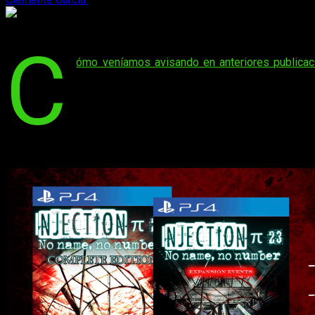
Injection 23
C
ómo veníamos avisando en anteriores publicac
titulada cómo
Injection 23 ‘no name, no numbe
quiénes ya posean el juego, pero quieran disfru
La fecha de estreno de ambos se sitúa para el
2
Novedades de Injection 23 ‘no name, no