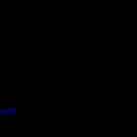
para PS4
dición completa para PS4