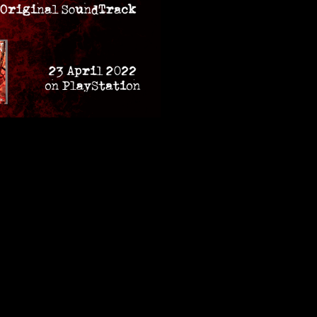
añadidos que complementan a la experiencia original. Entre esta
man parte del
evento de Halloween
y del
evento de Navidad
 localidad Malagueña conocida cómo:
«Cortijo Jurado»
. Amb
estos
ritos satánicos
en los siglos XVIII y XIX.
ío y desamparado
centro comercial
llamado
«El Rosal»
. Está ins
sonora original del juego
para su descarga. Cabe recordar que 
riendo el pack
Expansion Events
.