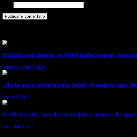
Web
Historias relacionadas
Souldbound Online, un MMO bullet heaven precios
Marcos José Wagih
7 de agosto, 2026
¿No te vas a la playa este finde? Tranquilo, que Ub
MiguelMalab
7 de agosto, 2026
Death Parade, uno de los mejores animes de apue
Jose Martinez
7 de agosto, 2026