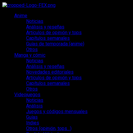
Saltar
al
Menú
Anime
contenido
principal
Noticias
Análisis y reseñas
Artículos de opinión y tops
Capítulos semanales
Guías de temporada (anime)
Otros
Manga y cómic
Noticias
Análisis y reseñas
Novedades editoriales
Artículos de opinión y tops
Capítulos semanales
Otros
Videojuegos
Noticias
Análisis
Juegos y códigos mensuales
Guías
Indies
Otros (opinión, tops…)