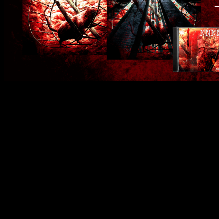
Todas las novedades de la edición de Injection 23 para PS4
La nueva edición de
Injection 23
trae consigo varias mejoras y 
Además, también se incorporan
dos nuevos capítulos
que for
El
evento de Halloween
se enmarca en una mansión de una
eventos paranormales
que se le atribuyen, además de supu
El
evento de Navidad
, por otro lado, transcurre en un sombr
Además de todo este contenido, también se incluye la
banda 
contenido anteriormente nombrado
, lo podréis hacer adqui
¿De qué trata Injection 23?