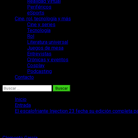
Realidad Virtual
Periféricos
eSports
Cine, rol, tecnología y más
Cine y series
Tecnología
Rol
Literatura universal
Juegos de mesa
Entrevistas
Crónicas y eventos
Cosplay
Podcasting
Contacto
Buscar:
Inicio
Entrada
El escalofriante Injection 23 fecha su edición completa 
El escalofriante Injection 23 fecha su e
Clemente García
5 de abril, 2022
2 minutos de lectura