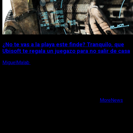
¿No te vas a la playa este finde? Tranquilo, que
Ubisoft te regala un juegazo para no salir de casa
MiguelMalab
7 de agosto, 2026
X
Facebook
Instagram
Youtube
Copyright © Todos los derechos reservados.
|
MoreNews
por AF themes.