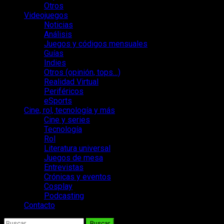
Otros
Videojuegos
Noticias
Análisis
Juegos y códigos mensuales
Guías
Indies
Otros (opinión, tops…)
Realidad Virtual
Periféricos
eSports
Cine, rol, tecnología y más
Cine y series
Tecnología
Rol
Literatura universal
Juegos de mesa
Entrevistas
Crónicas y eventos
Cosplay
Podcasting
Contacto
Buscar: