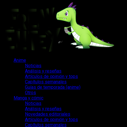
Saltar
al
contenido
Menú
Anime
principal
Noticias
Análisis y reseñas
Artículos de opinión y tops
Capítulos semanales
Guías de temporada (anime)
Otros
Manga y cómic
Noticias
Análisis y reseñas
Novedades editoriales
Artículos de opinión y tops
Capítulos semanales