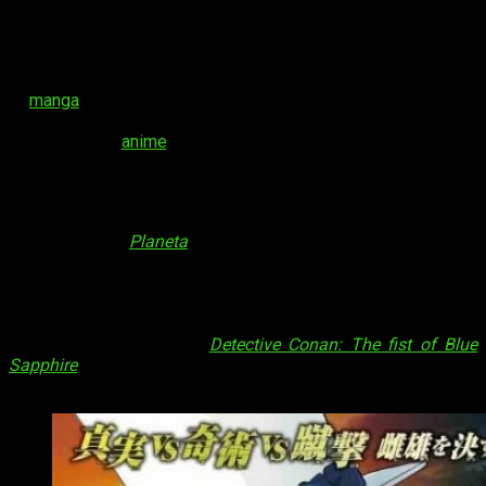
Takahiro Arai, tendrá nuevos capítulos sustituyendo a
Detective Conan
. Este manga se centra en el personaje Toru
Amuro, y se publica desde mayo del año 2018. Está
completamente supervisado por Gosho Aoyama.
El
manga
comenzó su publicación en el año 1994 y ya lleva
más de mil capítulos en la revista
Shōnen Sunday
. Una
adaptación al
anime
comenzó su emisión en el año 1996.
Hasta la fecha cuenta con más de 900 capítulos y 23
películas. Está disponible en gran cantidad de países.
En
España
Detective Conan
se publica desde el año 1998
con la editorial
Planeta
. Hoy en día podemos disfrutar hasta
el tomo número 93, esperándose el número 94 para el mes
de octubre. Además,
Arait Multimedia
nos ha traído una gran
parte de los capítulos del anime junto a 4 de sus películas. El
día 8 de noviembre podremos disfrutar en cines de la última
película de la franquicia,
Detective Conan: The fist of Blue
Sapphire
,
gracias al éxito que tuvo en nuestro país su anterior
película.