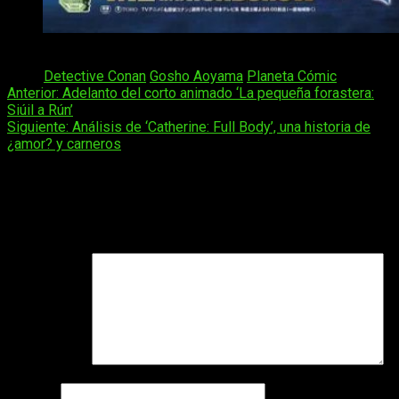
Imagen promocional de la película de Detective Conan
Tags:
Detective Conan
Gosho Aoyama
Planeta Cómic
Navegación
Anterior:
Adelanto del corto animado ‘La pequeña forastera:
Siúil a Rún’
de
Siguiente:
Análisis de ‘Catherine: Full Body’, una historia de
entradas
¿amor? y carneros
Deja una respuesta
Tu dirección de correo electrónico no será publicada.
Los
campos obligatorios están marcados con
*
Comentario
*
Nombre