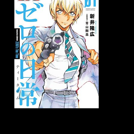
Primer tomo de Zero’s Tea Time
La buena noticia es que el manga
spin-off
de
Detective
Conan,
Meitantei Conan Zero no Tea Time,
creado por