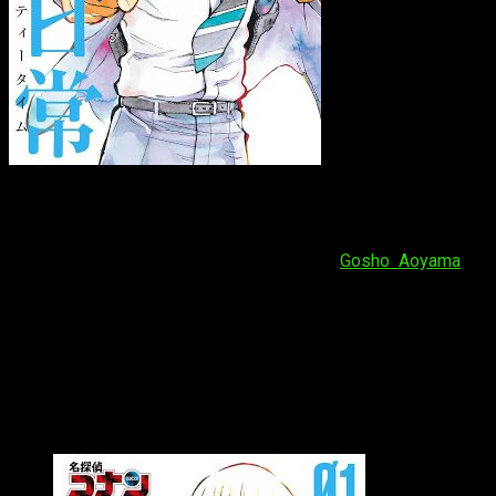
En efecto, el número 40 de la revista
Weekly shōnen Sunday
ha comunicado un
parón durante 11 números
del manga
Detective Conan
. Este volverá en el número 52 de la misma,
que se publicará el
27 de noviembre.
Gosho Aoyama
, el
autor, usará este tiempo para investigar y buscar nuevas
posibilidades para su manga.
Anteriormente, el manga entró en
hiatus
entre enero y
febrero. Hizo lo propio hasta en dos ocasiones más: primero,
entre marzo y abril. A continuación, entre mayo y junio. De
hecho, todos estos parones se realizaron con la finalidad de
tener tiempo de investigar.