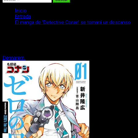
Inicio
Entrada
El manga de ‘Detective Conan’ se tomará un descanso
El manga de ‘Detective Conan’ se
tomará un descanso
Dennarem
8 de septiembre, 2019
2 minutos de lectura