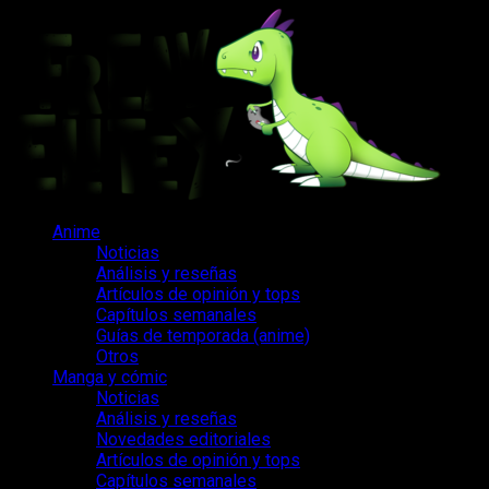
Saltar
al
contenido
Menú
Anime
principal
Noticias
Análisis y reseñas
Artículos de opinión y tops
Capítulos semanales
Guías de temporada (anime)
Otros
Manga y cómic
Noticias
Análisis y reseñas
Novedades editoriales
Artículos de opinión y tops
Capítulos semanales