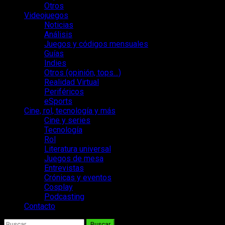
Otros
Videojuegos
Noticias
Análisis
Juegos y códigos mensuales
Guías
Indies
Otros (opinión, tops…)
Realidad Virtual
Periféricos
eSports
Cine, rol, tecnología y más
Cine y series
Tecnología
Rol
Literatura universal
Juegos de mesa
Entrevistas
Crónicas y eventos
Cosplay
Podcasting
Contacto
Buscar: