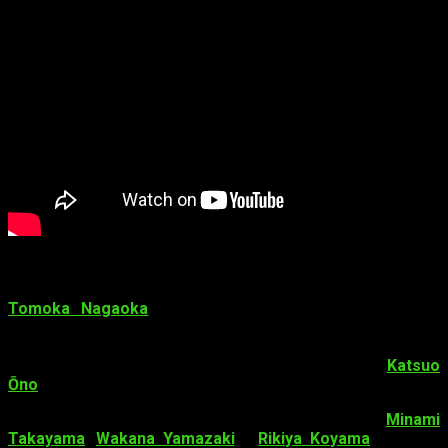
Staff
y reparto de la película
Tomoka Nagaoka
(asistente de dirección en
Detective
Conan: The Crimson Love Letter
) se encargará de la
dirección
de la película.
Takahiro Ōkura
(
Detective Conan:
The Crimson Love Letter
) escribirá el
guion
.
Katsuo
Ōno
regresa para componer la
música
.
Por otra parte los
seiyū
regulares de la franquicia,
Minami
Takayama
,
Wakana Yamazaki
y
Rikiya Koyama
regresan