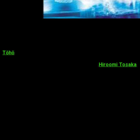
Nuevo tráiler publicado de
Detective
Conan: Fist of Blue Sapphire
Tōhō
comenzó a retransmitir desde el pasado viernes un
tráiler de
Meitantei Conan: Konshō no Fist
–
Detective Conan:
Fist of Blue Sapphire–
. El tráiler revela que
Hiroomi Tosaka
,
vocalista de Sandaime J Soul Brothers from Exile Tribe,
interpretará el tema principal de la película titulado
Blue
Sapphire
.
La cinta se estrenará el próximo
12 de abril
.