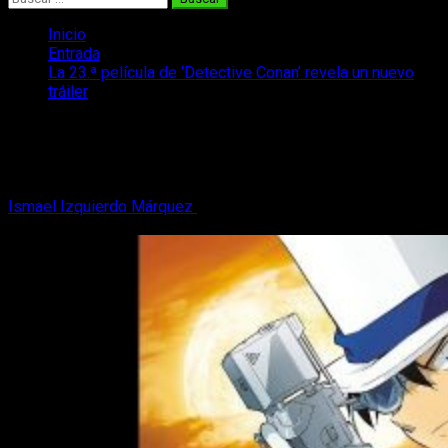
Inicio
Entrada
La 23.ª película de ‘Detective Conan’ revela un nuevo
tráiler
La 23.ª película de ‘Detective Conan’
revela un nuevo tráiler
Ismael Izquierdo Márquez
24 de febrero, 2019
2 minutos de
lectura