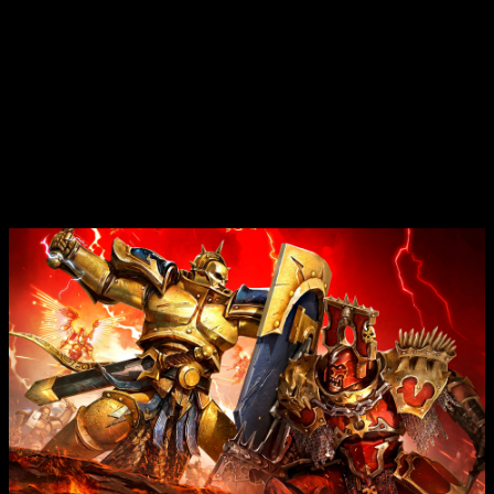
Para entonces, el estudio estaba inmerso en
cinco
desarrollos simultáneos
, siendo los más importantes de
los que nos interesan, el
Total War: Rome II
y
Total War:
Attila
. Sin duda de los mejores juegos de estrategia hasta la
fecha. Con ello anunciaban que se ponían a trabajar en el
primero de los tres juegos que harían sobre
Warhammer
.
La situación de Games Workshop con los
videojuegos