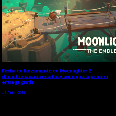
Fecha de lanzamiento de Moonlighter 2:
descubre sus novedades y consigue la primera
entrega gratis
Jaime Flores
6 de agosto, 2026
X
Facebook
Instagram
Youtube