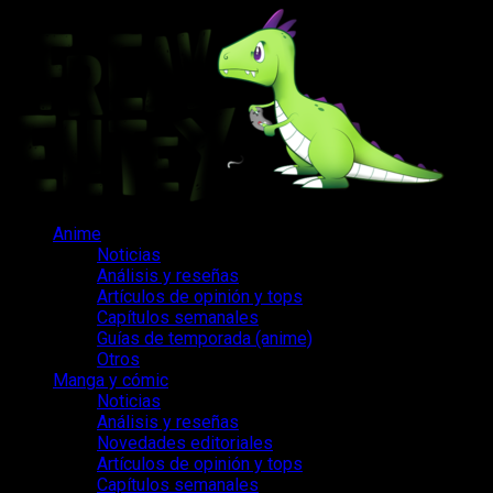
Saltar
al
contenido
Menú
Anime
principal
Noticias
Análisis y reseñas
Artículos de opinión y tops
Capítulos semanales
Guías de temporada (anime)
Otros
Manga y cómic
Noticias
Análisis y reseñas
Novedades editoriales
Artículos de opinión y tops
Capítulos semanales