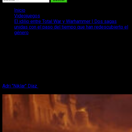
Inicio
Videojuegos
El idilio entre Total War y Warhammer | Dos sagas
unidas con el paso del tiempo que han redescubierto el
género
El idilio entre Total War y Warhammer |
Dos sagas unidas con el paso del
tiempo que han redescubierto el género
El idilio entre Total War y Warhammer, dos sagas míticas que
decidieron darse una oportunidad... y funcionó.
Adri "Niklar" Díaz
25 de septiembre, 2022
6 minutos de
lectura