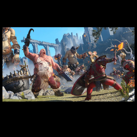
un éxito
.
La colaboración de los huevos de oro
Puede que el lanzamiento e inicio de la saga fuera en 2016,
pero evidentemente hay que remontarse unos años antes
para ver de dónde venían ambas partes. La bomba llegaba el
6 de diciembre de 2012
cuando nos enterábamos que
Creative Assembly
se hacía con los derechos de