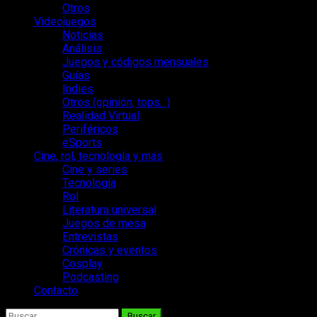
Otros
Videojuegos
Noticias
Análisis
Juegos y códigos mensuales
Guías
Indies
Otros (opinión, tops…)
Realidad Virtual
Periféricos
eSports
Cine, rol, tecnología y más
Cine y series
Tecnología
Rol
Literatura universal
Juegos de mesa
Entrevistas
Crónicas y eventos
Cosplay
Podcasting
Contacto
Buscar: