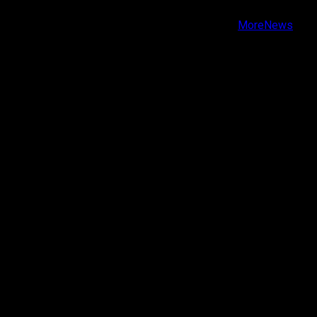
Copyright © Todos los derechos reservados.
|
MoreNews
por AF themes.