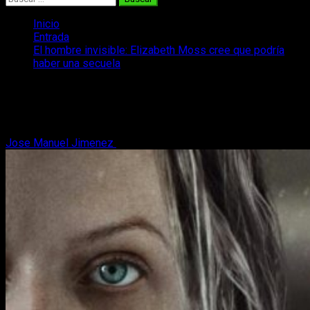
Inicio
Entrada
El hombre invisible: Elizabeth Moss cree que podría
haber una secuela
El hombre invisible: Elizabeth Moss
cree que podría haber una secuela
Jose Manuel Jimenez
1 de julio, 2020
2 minutos de lectura