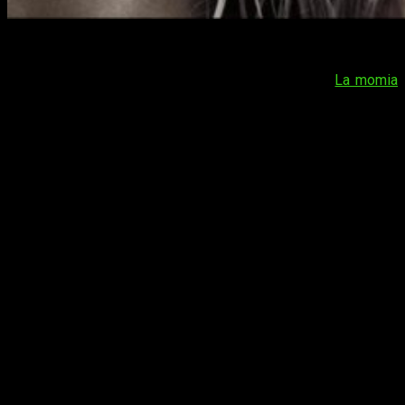
Universal podría haber vuelto a la senda del éxito con
El
hombre invisible
. Tras los fracasos de
Drácula, la leyenda
jamás contada
(
Gary Shore
, 2014) y, sobretodo,
La momia
(
Alex Kurtzman
, 2017), la productora podría traernos pronto
una secuela de la cinta protagonizada por
Elizabeth Moss
. En
esta entrada os damos más detalles.
El hombre invisible 2
podría ser una
realidad si el público lo desea
Con tanta epidemia parece que haga siglos que no pisamos
una sala de cine (realmente estos tres meses se han sentido
como tal). Sin embargo,
este año ya pudimos ver grandes
pelotazos
, películas que dieron grandes alegrías a los
estudios que las crearon y a las distribuidoras que
posteriormente se encargaron de moverlas.
Uno de esos casos ha sido el de El hombre invisible
, un
film de terror protagonizado por
Elizabeth Moss
que llegó a
las pantallas de nuestro país el 28 de febrero; unas dos
semanas antes de que se decretara el estado de alarma en