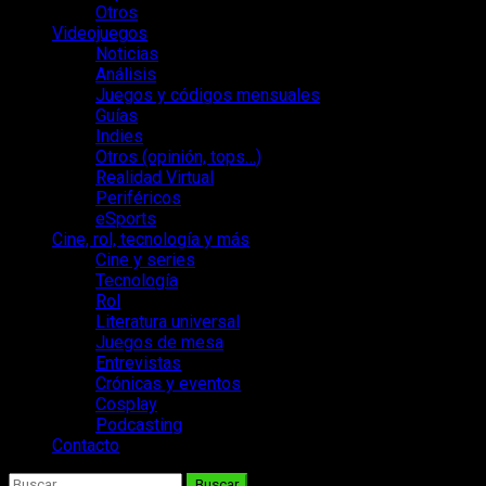
Otros
Videojuegos
Noticias
Análisis
Juegos y códigos mensuales
Guías
Indies
Otros (opinión, tops…)
Realidad Virtual
Periféricos
eSports
Cine, rol, tecnología y más
Cine y series
Tecnología
Rol
Literatura universal
Juegos de mesa
Entrevistas
Crónicas y eventos
Cosplay
Podcasting
Contacto
Buscar: