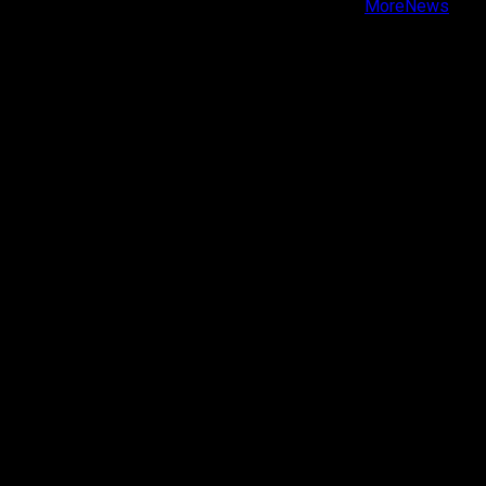
Copyright © Todos los derechos reservados.
|
MoreNews
por AF themes.