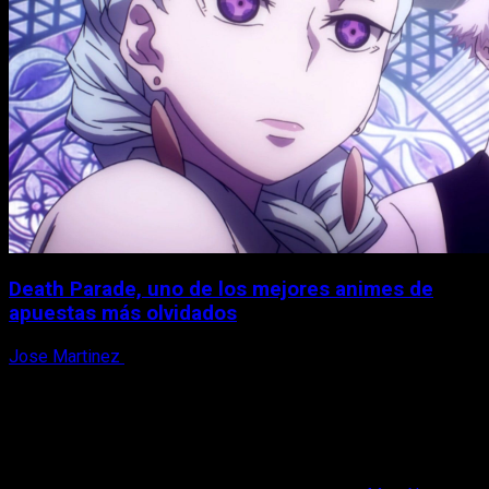
Death Parade, uno de los mejores animes de
apuestas más olvidados
Jose Martinez
7 de agosto, 2026
X
Facebook
Instagram
Youtube