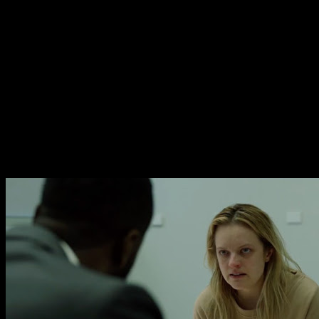
España por la Covid-19. La película supuso un auténtico éxito
para Blumhouse y Universal quienes,
con un presupuesto
de tan solo 7 millones, consiguieron cosechar más de
120 a nivel mundial
.
Ahora ha sido precisamente
Elizabeth Moss quién se ha
pronunciado sobre una posible secuela
. Sus palabras
exactas han sido: «Mira, si la gente la quiere [la secuela], eso
es gran parte de lo que necesitamos para hacerla. ¡Así que
corred la voz y [decid] que la queréis y después yo ayudaré!».
Así que, como veis, una posible continuación podría estar
más cerca de lo que pensamos.