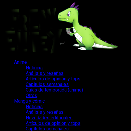
Saltar
al
contenido
Menú
Anime
principal
Noticias
Análisis y reseñas
Artículos de opinión y tops
Capítulos semanales
Guías de temporada (anime)
Otros
Manga y cómic
Noticias
Análisis y reseñas
Novedades editoriales
Artículos de opinión y tops
Capítulos semanales