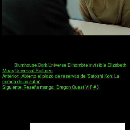
Y a vosotros, ¿os interesaría ver una segunda parte de
El
hombre invisible
? ¿os gustó la primera?
Podéis dejarnos
vuestra opinión en la caja de comentarios
.
Tags:
Blumhouse
Dark Universe
El hombre invisible
Elizabeth
Moss
Universal Pictures
Navegación
Anterior:
¡Abierto el plazo de reservas de ‘Satoshi Kon: La
mirada de un autor’
de
Siguiente:
Reseña manga: ‘Dragon Quest VII’ #3
entradas
Deja una respuesta
Tu dirección de correo electrónico no será publicada.
Los
campos obligatorios están marcados con
*