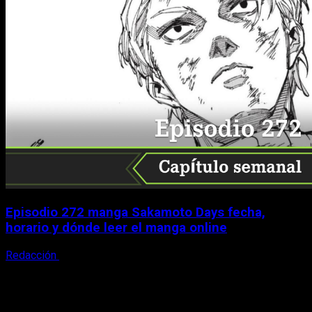
Episodio 272 manga Sakamoto Days fecha,
horario y dónde leer el manga online
Redacción
9 de agosto, 2026
X
Facebook
Instagram