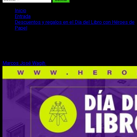
Inicio
Entrada
Descuentos y regalos en el Día del Libro con Héroes de
Papel
Descuentos y regalos en el Día del
Libro con Héroes de Papel
Marcos José Wagih
21 de abril, 2020
2 minutos de lectura