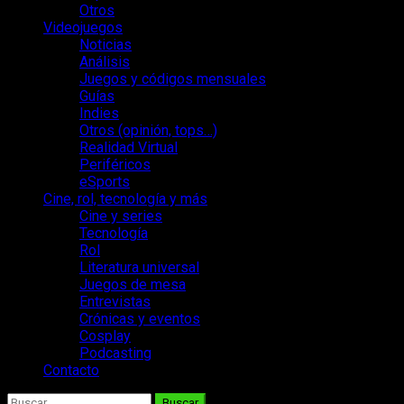
Otros
Videojuegos
Noticias
Análisis
Juegos y códigos mensuales
Guías
Indies
Otros (opinión, tops…)
Realidad Virtual
Periféricos
eSports
Cine, rol, tecnología y más
Cine y series
Tecnología
Rol
Literatura universal
Juegos de mesa
Entrevistas
Crónicas y eventos
Cosplay
Podcasting
Contacto
Buscar: