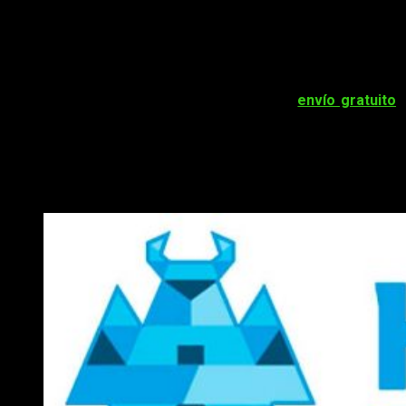
encontrar diversas ofertas en todo su catálogo. De esta
forma, todos sus productos tendrán un
5% de descuento
. La
cosa no acaba ahí, pues los miembros de Plata u Oro
recibirán un descuento todavía mayor. Por ende, estos
últimos gozarán de un
10% de descuento
en cualquiera de
sus compras. A todo esto hay que sumar el
envío gratuito
,
oferta que sigue vigente a día de hoy.
Descuentos Día del Libro Héroes de
Papel