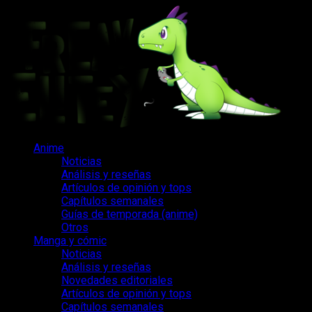
Saltar
al
contenido
Menú
Anime
principal
Noticias
Análisis y reseñas
Artículos de opinión y tops
Capítulos semanales
Guías de temporada (anime)
Otros
Manga y cómic
Noticias
Análisis y reseñas
Novedades editoriales
Artículos de opinión y tops
Capítulos semanales