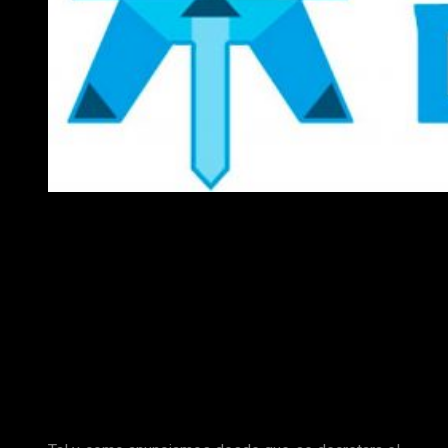
Descuentos Día del Libro Héroes de Papel
¡Pero ahí no acaba la cosa! Para todas aquellas personas que
comren dos o más libros en la web recibirán, de forma
totalmente gratuita, un ejemplar de su
Agenda 2020: Un año
crítico
. Recordad que los descuentos solo estarán activos
durante el Día del Libro 2020, es decir, el jueves 23 de abril.
Importante
Nuestros compañeros de Héroes de Papel nos recuerdan
que: