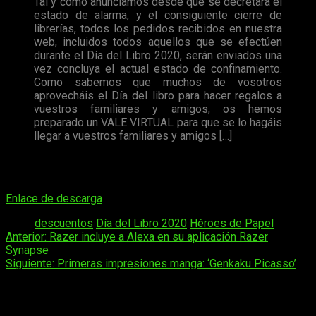
Tal y como anunciamos desde que se decretara el
estado de alarma, y el consiguiente cierre de
librerías, todos los pedidos recibidos en nuestra
web, incluidos todos aquellos que se efectúen
durante el Día del Libro 2020, serán enviados una
vez concluya el actual estado de confinamiento.
Como sabemos que muchos de vosotros
aprovecháis el Día del libro para hacer regalos a
vuestros familiares y amigos, os hemos
preparado un VALE VIRTUAL para que se lo hagáis
llegar a vuestros familiares y amigos […]
Os dejamos, a continuación, la URL del susodicho vale para
que os lo podáis descargar:
Enlace de descarga
.
Tags:
descuentos
Día del Libro 2020
Héroes de Papel
Navegación
Anterior:
Razer incluye a Alexa en su aplicación Razer
Synapse
de
Siguiente:
Primeras impresiones manga: ‘Genkaku Picasso’
entradas
Deja una respuesta