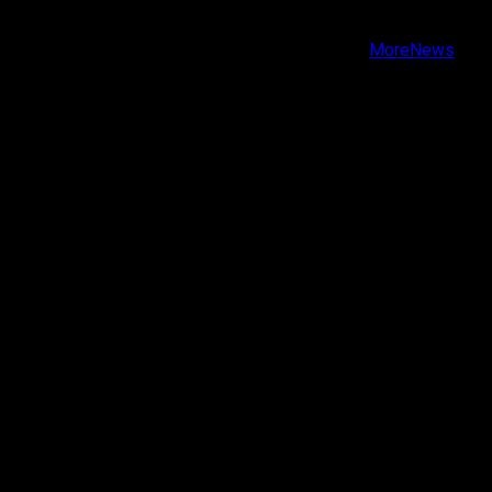
Youtube
Copyright © Todos los derechos reservados.
|
MoreNews
por AF themes.