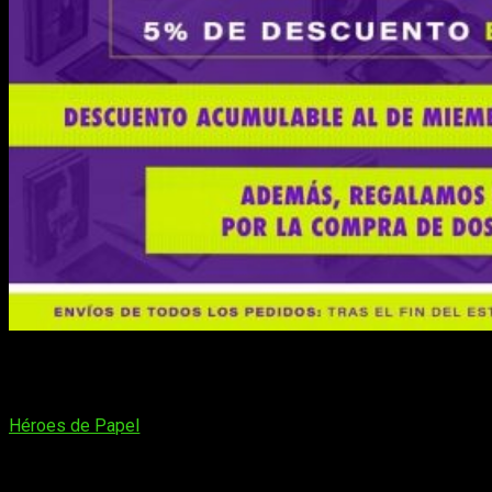
¡Hola, muy buenas amantes del manga y la literatura!
Regresamos con una nueva noticia, como poco, muy
interesante. Resulta que, con motivo del
Día del Libro 2020
,
Héroes de Papel
ha decidido traer una nueva serie de ofertas
en su catálogo. Así pues, y bajo el contexto de la cuarentena,
la editorial ha vuelto a tomar cartas en el asunto. En esta
ocasión, y solamente durante el jueves 23 de abril, podremos