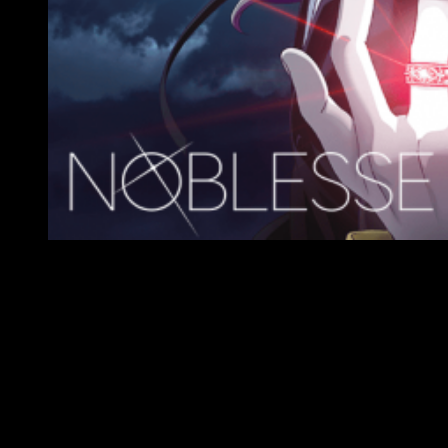
El Crunchyroll Original ‘Noblesse’ se estrenará en otoño y
Sobre el manhwa original
Noblesse
es la adaptación del
manhwa
homónimo de
Jeho
Son
(historia) y
Kwangsu Lee
(arte). Comenzó su publicación
en WEBTOON en diciembre de 2009 y finalizó en enero de
2019. Fue uno de los primeros títulos de la plataforma en
recibir traducción al inglés, en 2014, lo que disparó su
popularidad. Además, la serie ha recibido un par de