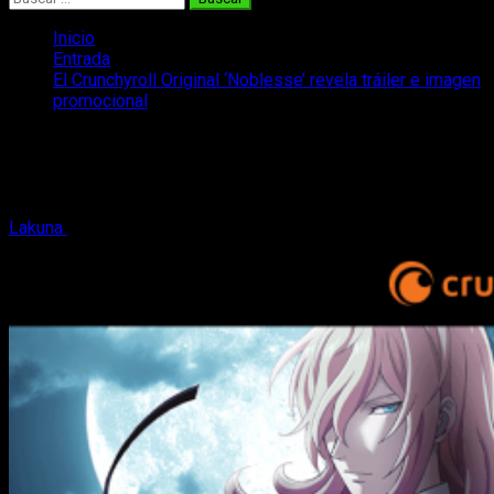
Inicio
Entrada
El Crunchyroll Original ‘Noblesse’ revela tráiler e imagen
promocional
El Crunchyroll Original ‘Noblesse’ revela
tráiler e imagen promocional
Lakuna
14 de agosto, 2020
3 minutos de lectura