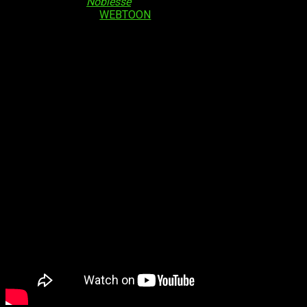
promocional de
Noblesse
, anime producido en colaboración
con la plataforma
WEBTOON
. La serie se estrenará en la
temporada de
otoño de 2020
y estará disponible a nivel
mundial con excepción de algunos países asiáticos.