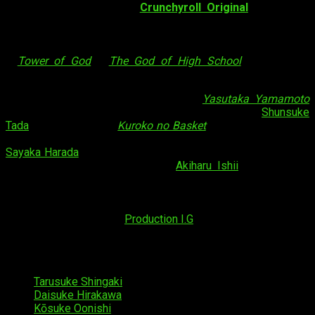
Noblesse
es uno de los
Crunchyroll Original
anunciados
previamente por la propia compañía. El anime surge de una
colaboración con
WEBTOON
, plataforma surcoreana de cómic
web en la que fue publicado el
manhwa
original. Se suma así
a
Tower of God
y
The God of High School
, animes que
también surgieron de la colaboración entre ambas empresas.
La serie contará con la dirección de
Yasutaka Yamamoto
(
Hinomaru Sumo
,
Jitsu wa Watashi wa
), aunque
Shunsuke
Tada
(
Bungaku Shōjo
,
Kuroko no Basket
) ostentará el puesto
de director jefe. La composición de la serie corresponde a
Sayaka Harada
(
Starmyu
,
Code: Realize -Sōsei no Himegimi-
),
y los diseños de personajes, a
Akiharu Ishii
(
Blood+
,
The
Prince of Tennis
), quien además supervisará la animación. En
una entrevista hecha a los autores del
manhwa
el pasado
febrero, se reveló que el crédito de la animación
correspondía al estudio
Production I.G
.
En cuanto al reparto, por ahora se han confirmados los
siguientes integrantes:
Tarusuke Shingaki
como
Cadis Etrama di Raizel
.
Daisuke Hirakawa
como
Frankenstein
.
Kōsuke Oonishi
como
M-21
.