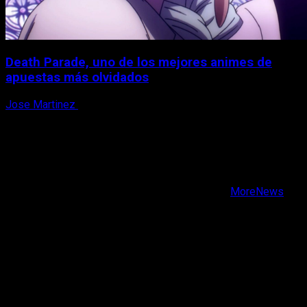
Death Parade, uno de los mejores animes de
apuestas más olvidados
Jose Martinez
7 de agosto, 2026
X
Facebook
Instagram
Youtube
Copyright © Todos los derechos reservados.
|
MoreNews
por AF themes.