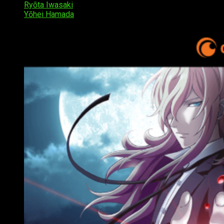
Ryōta Iwasaki
como
Tashiro Yusuke
.
Yōhei Hamada
como
Kase Manabu
.