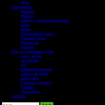
Otros
Videojuegos
Noticias
Análisis
Juegos y códigos mensuales
Guías
Indies
Otros (opinión, tops…)
Realidad Virtual
Periféricos
eSports
Cine, rol, tecnología y más
Cine y series
Tecnología
Rol
Literatura universal
Juegos de mesa
Entrevistas
Crónicas y eventos
Cosplay
Podcasting
Contacto
Buscar: