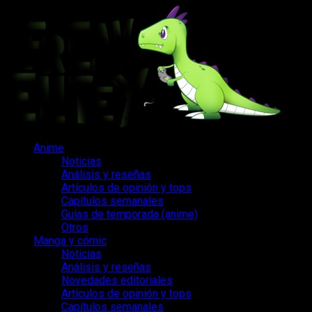
Saltar
al
contenido
Menú
Anime
principal
Noticias
Análisis y reseñas
Artículos de opinión y tops
Capítulos semanales
Guías de temporada (anime)
Otros
Manga y cómic
Noticias
Análisis y reseñas
Novedades editoriales
Artículos de opinión y tops
Capítulos semanales