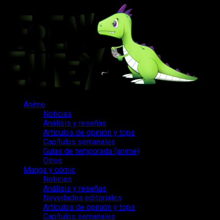
Saltar
al
contenido
Menú
Anime
principal
Noticias
Análisis y reseñas
Artículos de opinión y tops
Capítulos semanales
Guías de temporada (anime)
Otros
Manga y cómic
Noticias
Análisis y reseñas
Novedades editoriales
Artículos de opinión y tops
Capítulos semanales