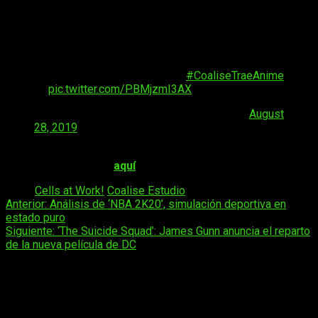
Primer poster promocional de CaW! para España.
Los daremos como recuerdo en el Salón del
Manga de Barcelona 2019 junto con compras de la
primera parte y sortearemos 10 (1 persona = 1
poster) en el propio Salón firmados por los
actores y actrices del reparto.
#CoaliseTraeAnime
🦉
pic.twitter.com/PBMjzmI3AX
— Coalise Estudio🦉 (@CoaliseEstudio)
August
28, 2019
Podéis consultar más detalles acerca de esta licencia de
Coalise haciendo clic
aquí
.
Tags:
Cells at Work!
Coalise Estudio
Navegación
Anterior:
Análisis de ‘NBA 2K20’, simulación deportiva en
estado puro
de
Siguiente:
‘The Suicide Squad’: James Gunn anuncia el reparto
entradas
de la nueva película de DC
Deja una respuesta
Tu dirección de correo electrónico no será publicada.
Los
campos obligatorios están marcados con
*