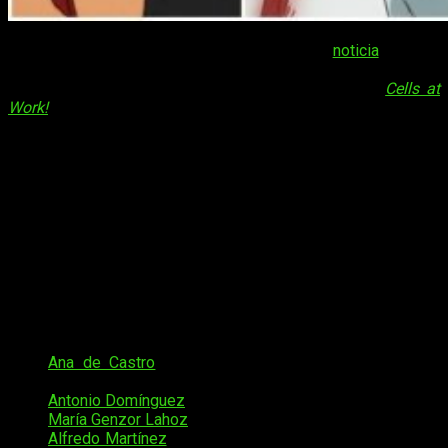
El pasado mes de agosto, nos llegaba la
noticia
de que
Coalise Estudio
había licenciado su primera serie anime para
España. Dicho anime era, nada más y nada menos,
Cells at
Work!
, una suerte de
remake
japonés de
Érase una vez… la
vida
. Con el anuncio, Coalise nos daba los primeros detalles
sobre el lanzamiento de la serie o el primer póster. Hoy, nos
desvela cuál será el
doblaje
de
Cells at Work!
Coalise ha optado por un elenco bastante variado, contando
con actores muy experimentados —incluso en doblajes de
anime— y otros más novicios; no nos cabe la menor duda en
que nos ofrecerán un trabajo impecable. Os dejamos la lista a
continuación.
Reparto de voces
Ana de Castro
(Tracer en
Overwatch
) como
Glóbulo
rojo AE3803
Antonio Domínguez
como
Glóbulo blanco U1146
María Genzor Lahoz
como
Plaqueta líder
Alfredo Martínez
(Yukito Tsukishiro en
CCSakura
) como