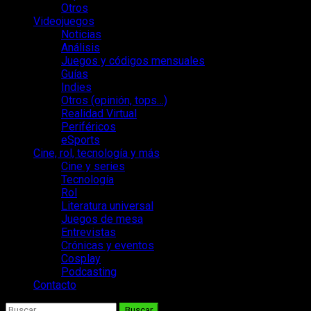
Otros
Videojuegos
Noticias
Análisis
Juegos y códigos mensuales
Guías
Indies
Otros (opinión, tops…)
Realidad Virtual
Periféricos
eSports
Cine, rol, tecnología y más
Cine y series
Tecnología
Rol
Literatura universal
Juegos de mesa
Entrevistas
Crónicas y eventos
Cosplay
Podcasting
Contacto
Buscar: