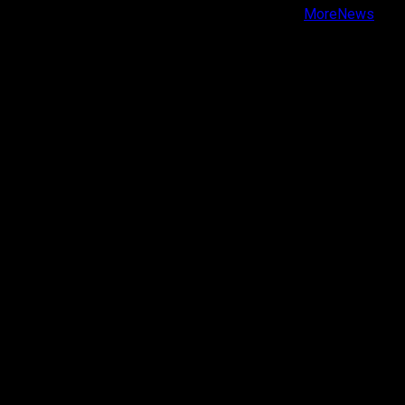
Copyright © Todos los derechos reservados.
|
MoreNews
por AF themes.