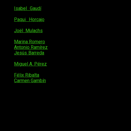
Linfocito T citotóxico
Isabel Gaudí
(Sakura Kinomoto en
CCSakura
) como
Macrófago
Paqui Horcajo
(Mary Saotome en
Kakegurui
) como
Mastocito
Joël Mulachs
(Natasha Romanoff/Viuda Negra) como
Célula NK
Marina Romero
como
Eosinófilo
Antonio Ramírez
como
Coordinador
Jesús Barreda
(Cat Noir en
Ladybug
) como
Linfoncito
B
Miguel A. Pérez
(Franky en
One Piece
) como
Linfoncito
B de memoria
Félix Ribalta
como
Basófilo
Carmen Gambín
como
Mentora AA5100
Estos actores y actrices conforman el reparto de personajes
principales del doblaje para
Cells at Work!
En cuanto al resto
de personajes secundarios, el elenco se encargará de dar
voz a los mismos. Asimismo, el reparto está planteado para
los 7 primeros episodios; por otro lado, los personajes
importantes y relevantes que salgan a partir del episodio 7
contarán con otros nuevos actores y/o actrices.