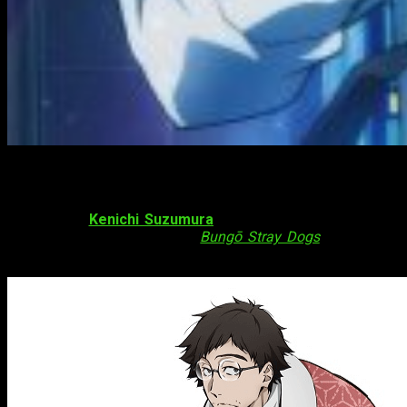
¡Kenichi Suzumura como Katai Tayama!
Confirmado:
Kenichi Suzumura
se une al reparto de voces
para la tercera temporada de
Bungō Stray Dogs
como
Katai
Tayama
. El anime se
estrenará
en
abril de este año
.