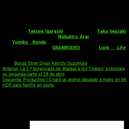
Consta de
12 episodios
con una duración de
30 minutos
cada uno
. Cuenta con los géneros: acción, drama, misterio,
sobrenatural y comedia. Trata temas como: conspiración,
crimen, histórico, mafia y superpoderes.
Dirigida por
Takuya Igarashi
, con música de
Taku Iwasaki
,
diseño de personajes de
Nobuhiro Arai
y director en arte
de
Yumiko Kondō
. El
opening
y el
ending
fueron
interpretados por
GRANRODEO
y
Luck Life
,
respectivamente.
Tags:
Bungō Stray Dogs
Kenichi Suzumura
Navegación
Anterior:
La 3.ª temporada de ‘Ataque a los Titanes’ estrenará
su segunda parte el 28 de abril
de
Siguiente:
Production I.G hará un anime dibujado a mano en 4K
entradas
HDR para Netflix en otoño
Deja una respuesta
Tu dirección de correo electrónico no será publicada.
Los
campos obligatorios están marcados con
*