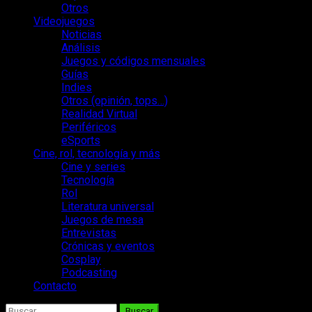
Otros
Videojuegos
Noticias
Análisis
Juegos y códigos mensuales
Guías
Indies
Otros (opinión, tops…)
Realidad Virtual
Periféricos
eSports
Cine, rol, tecnología y más
Cine y series
Tecnología
Rol
Literatura universal
Juegos de mesa
Entrevistas
Crónicas y eventos
Cosplay
Podcasting
Contacto
Buscar: