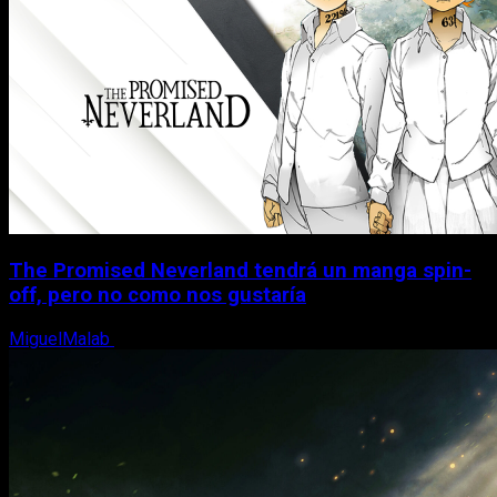
The Promised Neverland tendrá un manga spin-
off, pero no como nos gustaría
MiguelMalab
10 de agosto, 2026