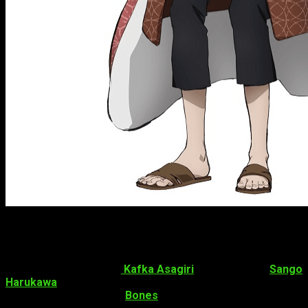
Datos sobre
Bungō Stray Dogs
Bungō Stray Dogs
es un anime basado en el manga con el
mismo título escrito por
Kafka Asagiri
e ilustrado por
Sango
Harukawa
. El anime
se estrenó
el
7 de abril de 2016
producida por el estudio
Bones
.