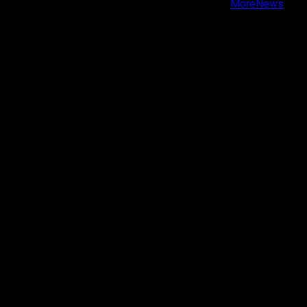
Copyright © Todos los derechos reservados.
|
MoreNews
por AF themes.