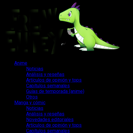
Saltar
al
contenido
Menú
Anime
principal
Noticias
Análisis y reseñas
Artículos de opinión y tops
Capítulos semanales
Guías de temporada (anime)
Otros
Manga y cómic
Noticias
Análisis y reseñas
Novedades editoriales
Artículos de opinión y tops
Capítulos semanales