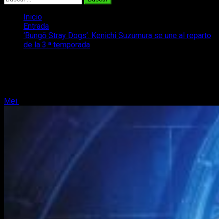
Inicio
Entrada
‘Bungō Stray Dogs’: Kenichi Suzumura se une al reparto
de la 3.ª temporada
‘Bungō Stray Dogs’: Kenichi Suzumura
se une al reparto de la 3.ª temporada
Mei
15 de febrero, 2019
1 minuto de lectura