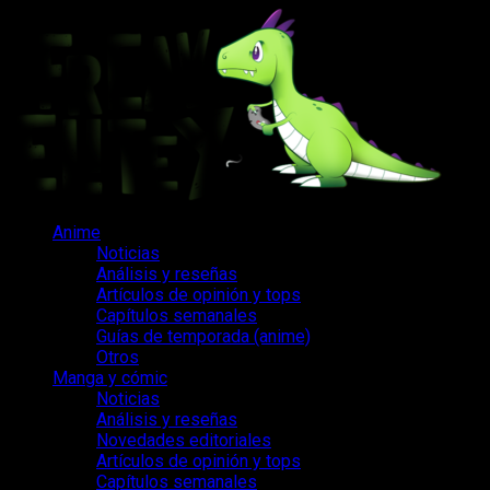
Saltar
al
contenido
Menú
Anime
principal
Noticias
Análisis y reseñas
Artículos de opinión y tops
Capítulos semanales
Guías de temporada (anime)
Otros
Manga y cómic
Noticias
Análisis y reseñas
Novedades editoriales
Artículos de opinión y tops
Capítulos semanales