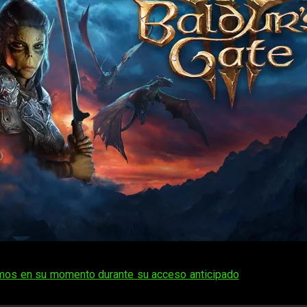
s Gate 3
ya eran una locura antes de su nuevo tráiler
. No ob
amos en su momento durante su acceso anticipado
, pero… El ju
 de la década.