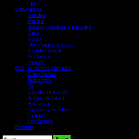
Otros
Videojuegos
Noticias
Análisis
Juegos y códigos mensuales
Guías
Indies
Otros (opinión, tops…)
Realidad Virtual
Periféricos
eSports
Cine, rol, tecnología y más
Cine y series
Tecnología
Rol
Literatura universal
Juegos de mesa
Entrevistas
Crónicas y eventos
Cosplay
Podcasting
Contacto
Buscar: