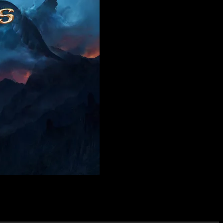
starte con lo último que hemos podido ver se nos ha quedado la
ego, que sigue abierto mediante ese
early acces
, es un auténtico