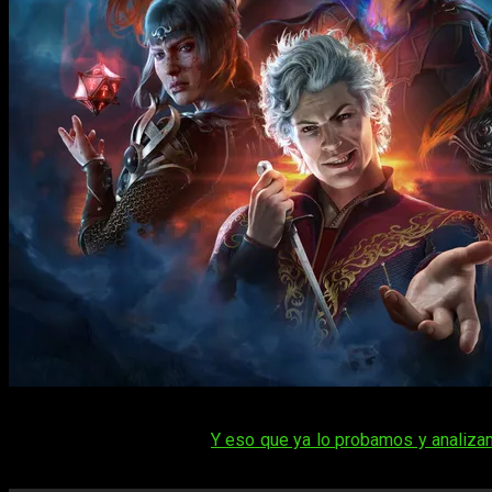
¡Qué bueno que viniste!
Las ganas que le tenemos a
Baldur’
boca todavía más abierta.
Y eso que ya lo probamos y analiz
escándalo y promete ser uno de los mejores juegos de rol puro