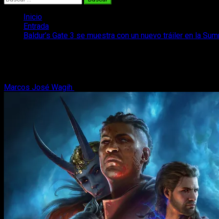
Inicio
Entrada
Baldur’s Gate 3 se muestra con un nuevo tráiler en la S
Baldur’s Gate 3 se muestra con un nuev
¡Se ha emitido un nuevo tráiler de Baldur's Gate 3 durante la 
Marcos José Wagih
8 de junio, 2023
2 minutos de lectura