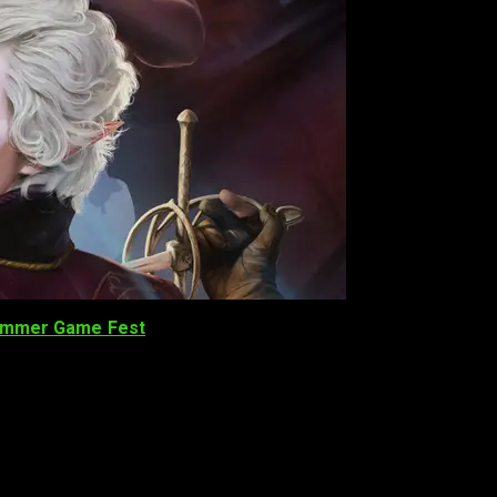
mmer Game Fest
. Es más, a través del enlace que os hemos
ra nosotros, de cualquier manera, este ha sido uno de los más
nocemos desde hace más de tres años, por lo que ha perdido
ntes de su lanzamiento definitivo en agosto de 2023.