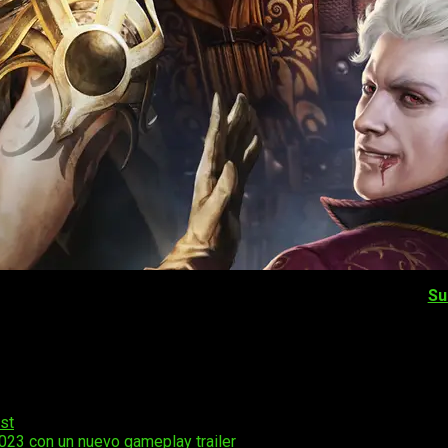
do la única gran noticia que nos ha golpeado durante la
Su
endo durante la noche y que hemos ido cubriendo en la web. Pa
tal, pues ya hemos visto el juego y lo hemos probado. Lo co
s y estamos encantados de que nos haya dado un nuevo vistazo a
st
23 con un nuevo gameplay trailer