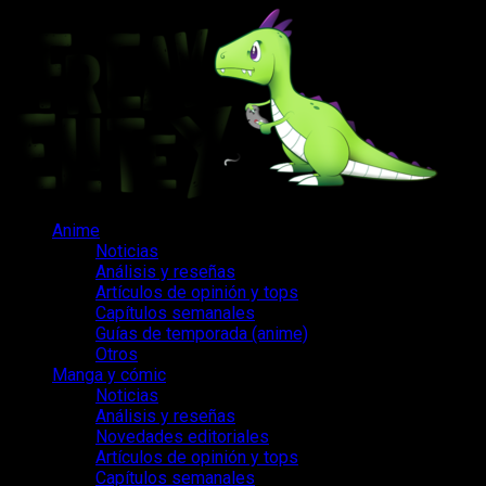
Saltar
al
contenido
Menú
Anime
principal
Noticias
Análisis y reseñas
Artículos de opinión y tops
Capítulos semanales
Guías de temporada (anime)
Otros
Manga y cómic
Noticias
Análisis y reseñas
Novedades editoriales
Artículos de opinión y tops
Capítulos semanales