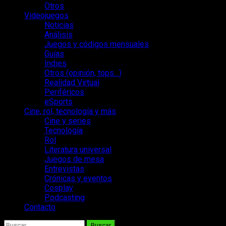
Otros
Videojuegos
Noticias
Análisis
Juegos y códigos mensuales
Guías
Indies
Otros (opinión, tops…)
Realidad Virtual
Periféricos
eSports
Cine, rol, tecnología y más
Cine y series
Tecnología
Rol
Literatura universal
Juegos de mesa
Entrevistas
Crónicas y eventos
Cosplay
Podcasting
Contacto
Buscar: