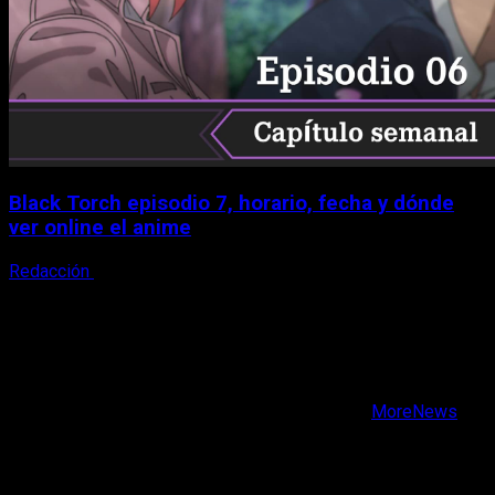
Black Torch episodio 7, horario, fecha y dónde
ver online el anime
Redacción
8 de agosto, 2026
X
Facebook
Instagram
Youtube
Copyright © Todos los derechos reservados.
|
MoreNews
por AF themes.