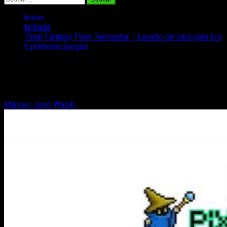
Inicio
Entrada
‘Final Fantasy Pixel Remaster’ | Lavado de cara para los
6 primeros juegos
‘Final Fantasy Pixel Remaster’ | Lavado
de cara para los 6 primeros juegos
Marcos José Wagih
14 de junio, 2021
2 minutos de lectura