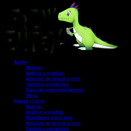
Saltar
al
contenido
Menú
Anime
principal
Noticias
Análisis y reseñas
Artículos de opinión y tops
Capítulos semanales
Guías de temporada (anime)
Otros
Manga y cómic
Noticias
Análisis y reseñas
Novedades editoriales
Artículos de opinión y tops
Capítulos semanales