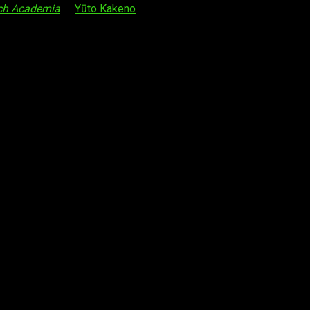
tch Academia
) y
Yūto Kakeno
(animador en
Kill la Kill
y
Promare
).