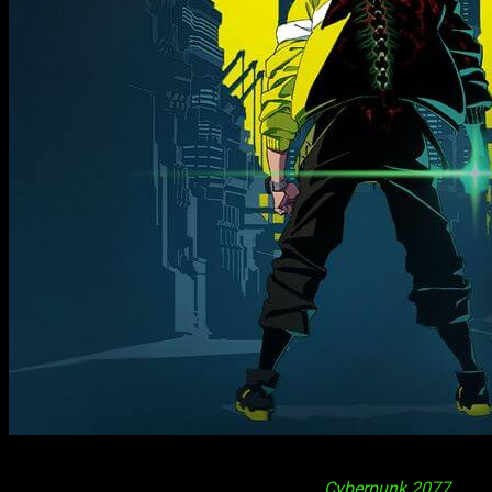
Ayer fue anunciado el anime
Cyberpunk: Edgerunners
, un pr
basada en el universo del juego futurista
Cyberpunk 2077
y ten