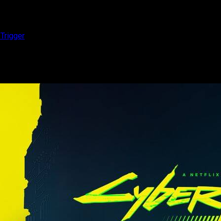
Trigger
ers’ del estudio Trigger