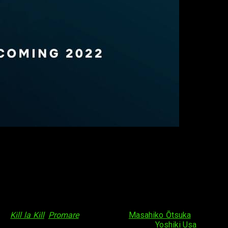
CD Projekt Red
. El juego transcurre en una ciudad denominada
iferente y estará protagonizado por otros personajes
.
constará de
10 episodios
y estará animada por
Studio Trigger
.
nn
,
Kill la Kill
,
Promare
) a la cabeza.
Masahiko Ōtsuka
(
Panty &
abajará en la adaptación del
guion
junto con
Yoshiki Usa
. De los