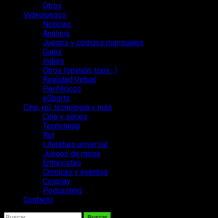
Otros
Videojuegos
Noticias
Análisis
Juegos y códigos mensuales
Guías
Indies
Otros (opinión, tops…)
Realidad Virtual
Periféricos
eSports
Cine, rol, tecnología y más
Cine y series
Tecnología
Rol
Literatura universal
Juegos de mesa
Entrevistas
Crónicas y eventos
Cosplay
Podcasting
Contacto
Buscar: