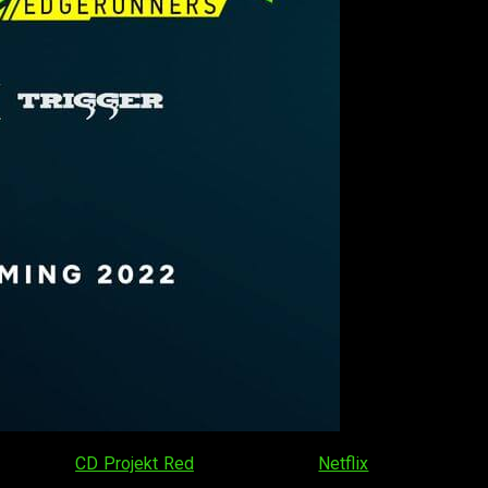
ideojuegos
CD Projekt Red
y la plataforma
Netflix
. La serie está
2022
.