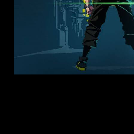
Primera imagen promocional de Cyberpunk: Edgerunners,
Trigger será el encargado de trasladar 
Cyberpunk 2077
es un videojuego de acción y aventura en mu
Night City, que será también el marco para la historia de la ad
El anuncio del anime ha venido acompañado de un vídeo de pre
Para el proyecto, el estudio pondrá a trabajar a varios de su
Stocking with Garterbelt
,
Inō-Battle wa Nichijō-kei no Naka de