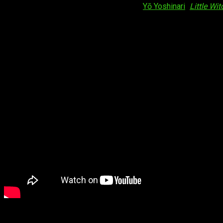
diseños de personajes
se encargarán
Yō Yoshinari
(
Little Wi
Sinopsis