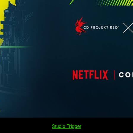
oyecto colaboración entre
Studio Trigger
, la desarrolladora de v
drá 10 episodios de duración.
Su estreno está previsto para 