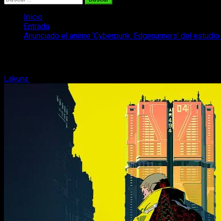
Inicio
Entrada
Anunciado el anime ‘Cyberpunk: Edgerunners’ del estudio 
Anunciado el anime ‘Cyberpunk: Edgerunn
Lakuna
26 de junio, 2020
2 minutos de lectura