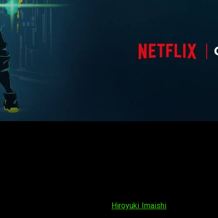
 anime de Trigger
el mundo de
Cyberpunk 2077
al anime
ndo abierto que está siendo desarrollado por la empresa polaca
aptación animada. Sin embargo,
el anime contará una historia d
sentación en el que revelan algunos primeros datos. La serie 
s pesos pesados, con el
director
Hiroyuki Imaishi
(
Gurren Laga
) le asistirá como
ayudante de dirección
, y al mismo tiempo tr