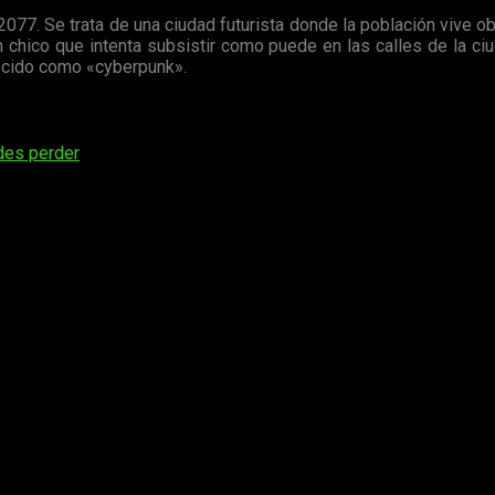
 2077. Se trata de una ciudad futurista donde la población vive 
un chico que intenta subsistir como puede en las calles de la ci
nocido como «cyberpunk».
des perder
os obligatorios están marcados con
*