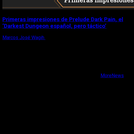
Primeras impresiones de Prelude Dark Pain, el
‘Darkest Dungeon español, pero táctico’
Marcos José Wagih
6 de agosto, 2026
X
Facebook
Instagram
Youtube
Copyright © Todos los derechos reservados.
|
MoreNews
por AF themes.