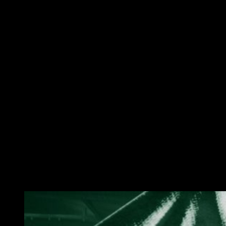
en gran parte, se debe a la presencia de una I.A. errática y de
comportamiento extraño. Al final,
Resistance
combina
elementos que glorifican la experiencia de juego, pero no se
aprovechan del todo.
Un nuevo ejemplo de esto sería el
sistema de niveles y
habilidades
. Al asesinar robots, cumplir misiones o
desbloquear puertas ganaremos experiencia. Con esta
subiremos de nivel y ganaremos puntos de habilidad. Así
pues, procederemos a mejorar nuestra resistencia, el tamaño
de nuestra mochila, nuestra virtud como exploradores o
nuestra capacidad de combate. Al final, sí cumplimos con
todo, subiremos casi todo al máximo; terminaremos subiendo
lo que nos haga falta en ese momento más que otra cosa.
Cómo no, se queda corto de nuevo. No tenemos la sensación
de especializarnos, sino de sumar puntos en función de la
necesidad más acuciante que tengamos. Al mismo tiempo,
Skynet