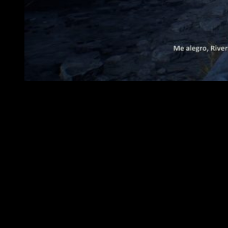
Análisis Terminator: Resistance
Terminator: Resistance
es entretenido y divertido, pero
demasiado corto. Tiene ideas interesantes que, por
desgracia, no terminan de funcionar; intenta abarcar
demasiado. Es un proyecto que sabe contentar al fan más
acérrimo de la saga, pero que pierde en jugabilidad. Es un
claro y sentido homenaje a los filmes de James Cameron que
no ha podido dar de sí todo lo que habría querido.
Resistance
cumple sin gran repercusión y refuerza su presencia
mediante el factor nostalgia. Es pura esencia
Terminator
.
Casa muy bien con las dos primeras películas. Un homenaje
en toda regla.
Análisis Terminator: Resistance. Clave de juego para PC