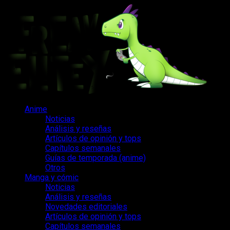
Saltar
al
contenido
Menú
Anime
principal
Noticias
Análisis y reseñas
Artículos de opinión y tops
Capítulos semanales
Guías de temporada (anime)
Otros
Manga y cómic
Noticias
Análisis y reseñas
Novedades editoriales
Artículos de opinión y tops
Capítulos semanales