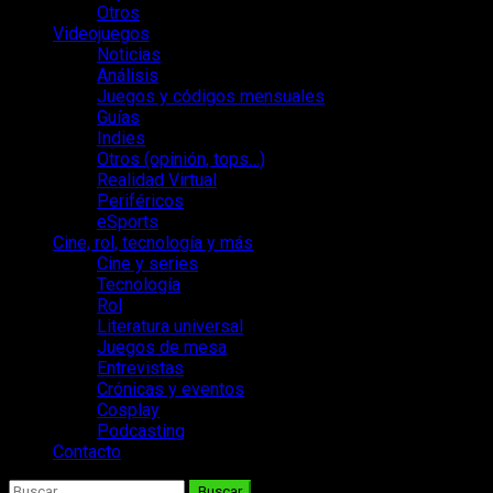
Otros
Videojuegos
Noticias
Análisis
Juegos y códigos mensuales
Guías
Indies
Otros (opinión, tops…)
Realidad Virtual
Periféricos
eSports
Cine, rol, tecnología y más
Cine y series
Tecnología
Rol
Literatura universal
Juegos de mesa
Entrevistas
Crónicas y eventos
Cosplay
Podcasting
Contacto
Buscar: