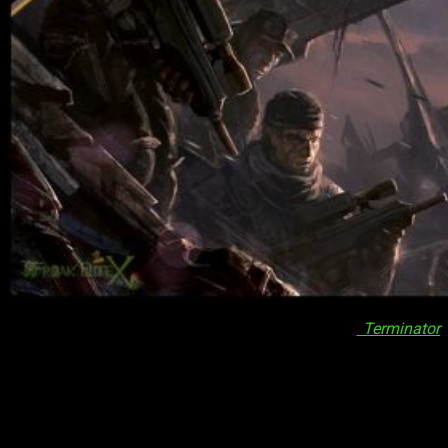
¡Hola, muy buenas amantes de los videojuegos!
Terminator
es, sin lugar a dudas, una de esas franquicias que, para bien o
para mal, ha marcado un antes y un después en la historia del
cine. Fuimos muchos quienes nos criamos bajo la inquisitiva
mirada de Arnold Schwarzenegger, aquel culturista
reconvertido en actor de cine del cual muy pocos sabíamos
decir —y muchos menos escribir— su apellido. Por suerte, no