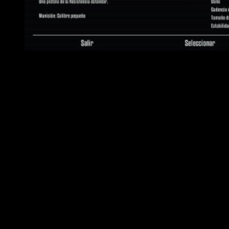
La ecuación se completa si agregamos los minijuegos —por
llamarlos de alguna manera— en los que usemos las
susodichas
ganzúas
o nos convirtamos en
hacker
. Sin lugar
a dudas, esta segunda mecánica es la mejor de ambas. Por
un lado, nos ofrece un
gameplay
algo más complejo que el de
un
shooter
convencional. Por otro, le agrega un punto extra de
profundidad y estrategia. Ambos funcionan de manera
adecuada, pero terminan siendo demasiado fáciles una vez
mejoramos nuestras habilidades.
De hecho,
Terminator: Resistance
es bastante fácil si no
forzamos demasiado la máquina —chistaco—;
el reto solo
existe en la dificultad máxima
, la cual se consigue
aumentando el daño y la resistencia de los enemigos. Con
todo, la ingente cantidad de puntos de control y zonas de
guardado crea una sensación de seguridad continua; la
sensación de peligro nunca termina de ser del todo real. Esto,