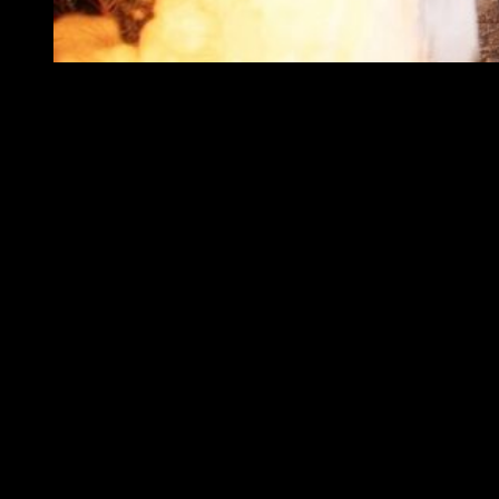
Análisis Terminator: Resistance
Terminator: Resistance
, tal y como mencioné con anterioridad,
se localiza en el año 2028. La historia se desarrolla en una
versión postapocalíptica de Los Ángeles. A diferencia de las
películas a las que precede, la acción se sitúa en el futuro, es
decir, en plena guerra con las máquinas.
El punto de partida
es, cuando menos, tremendamente interesante
, pues
sirve de pretexto para iniciarse en la franquicia. Por
desgracia, no termina de funcionar ya que quien no conozca la
saga puede sentirse perdido. A fin de cuentas, la localización
histórica inicial es cuasi nula; se nos suelta en un mundo
descompuesto, pero no sabemos bien porqué. En cierto
modo parece que su producción ha sido destinada a los fans
de la saga, lo cual cierra un poco su espectro de posibles
jugadores.
Por otro lado, quienes se confiesen como seguidores de la
franquicia sí que disfrutarán de la propuesta. Repasaremos,
junto a Jacob Rivers, ese futuro que tan pocas veces se ha
mostrado con tanta pasión y fidelidad. El guion sirve de