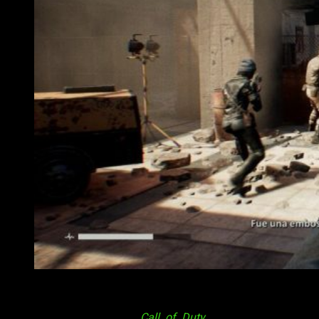
Análisis Terminator: Resistance
Ahora bien,
¿qué podemos contar sobre el
gunplay
?
Las
referencias están claras:
Call of Duty
o
Battlefield
son el