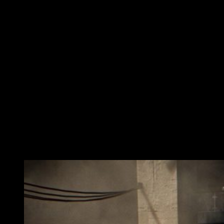
Por supuesto, no todo es negativo. Sí hay algo que me ha
quedado muy claro de
Terminator: Resistance
es su total y
absoluto respeto por las dos primeras películas. El
gameplay
—
acompañado por la banda sonora y la distribución de
niveles— nos permite sumergirnos en la experiencia de la
misma forma que en los filmes. La linealidad respecto a
estas es increíble;
recuerda mucho al genio creativo de
James Cameron
. Mantiene la esencia y logra cautivar por
momentos de formas que jamás habría esperado. La
presencia de los
Terminators
o el avance de la guerra en
favor de un bando u otro está muy bien llevado.
Comprendemos, por fin, el porqué de todo. Al menos sí solo
has visto las películas.
I’ll be back