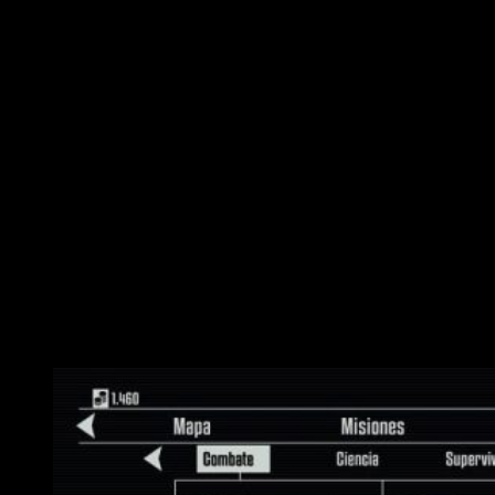
logro.
En materia de sigilo sí funciona mucho mejor todo aquello no
relacionado con el asesinato. Contaremos con unas
gafas de
visión nocturna
que revelarán a nuestros enemigos. Esto
nos permitirá avanzar sin necesidad de combatir, lo cual
enfatiza esa sensación de peligro constante que supone
enfrentarse a los esbirros de Skynet. Por último, contaremos
con granadas y señuelos, estimulantes, botiquines y ganzúas.
Habrá diversas herramientas y materiales. Podremos
recolectarlos, comprarlos o fabricarlos usando esos mismos
materiales que vayamos recogiendo. Aporta un granito extra
de variedad, pero se vuelve a quedar corto.
Objetivo de terminación: apunta,
dispara y corre