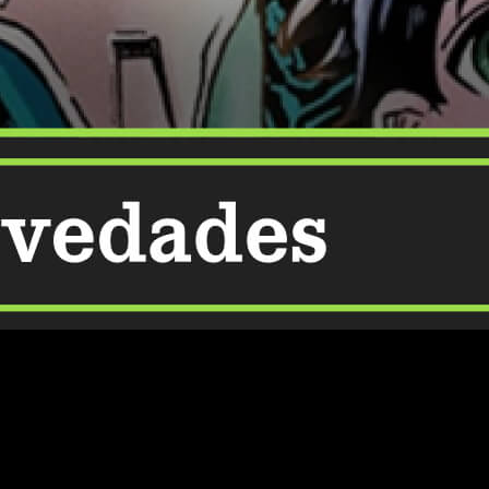
 el rato acompañado de una buena lectura. Es por eso que hoy os
2026
. No te pierdas ninguna de nuestras recomendaciones y os