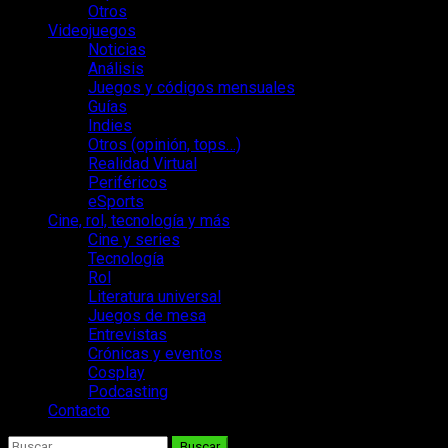
Otros
Videojuegos
Noticias
Análisis
Juegos y códigos mensuales
Guías
Indies
Otros (opinión, tops…)
Realidad Virtual
Periféricos
eSports
Cine, rol, tecnología y más
Cine y series
Tecnología
Rol
Literatura universal
Juegos de mesa
Entrevistas
Crónicas y eventos
Cosplay
Podcasting
Contacto
Buscar: