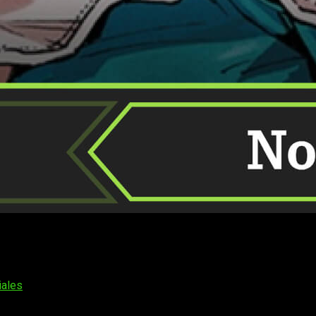
en la piscina o en una terraza, seguro que eres de los que pasa
 la buena gente de
Norma Editorial
para este mes de
junio
de
iales
yo de 2026