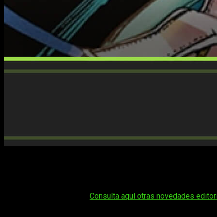
El calor aprieta y ya es tiempo de leer al aire libre. Ya sea 
hablamos de todas las
novedades
que nos tienen preparadas
contamos todos los detalles.
Tal vez te interese:
Consulta aquí otras novedades editor
Novedades de Norma Editorial para ma