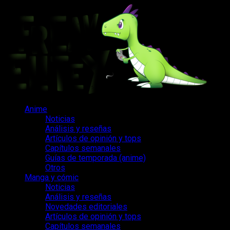
Saltar
al
contenido
Menú
Anime
principal
Noticias
Análisis y reseñas
Artículos de opinión y tops
Capítulos semanales
Guías de temporada (anime)
Otros
Manga y cómic
Noticias
Análisis y reseñas
Novedades editoriales
Artículos de opinión y tops
Capítulos semanales