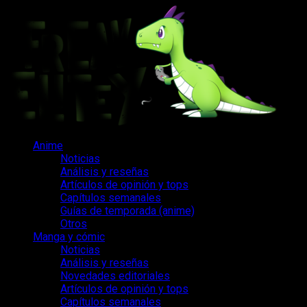
Saltar
al
contenido
Menú
Anime
principal
Noticias
Análisis y reseñas
Artículos de opinión y tops
Capítulos semanales
Guías de temporada (anime)
Otros
Manga y cómic
Noticias
Análisis y reseñas
Novedades editoriales
Artículos de opinión y tops
Capítulos semanales