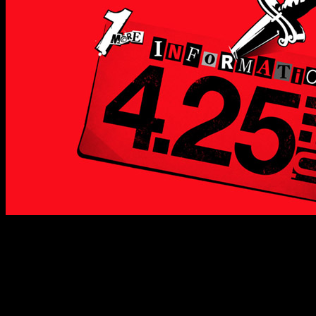
En concreto, el
24 y 25 de abril
se celebrará el
Persona
Super Live P-Sound
, un evento con conciertos homenaje a
toda la saga
Persona
en el que anunciarán numerosos
proyectos, como ya ocurrió en 2017. En la propia web
podemos ver oculta una «calling card», elemento conocido
del juego, que dice así: