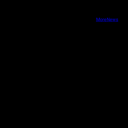
Instagram
Youtube
Copyright © Todos los derechos reservados.
|
MoreNews
por AF themes.