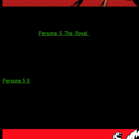
Persona 5
está ahora mismo en todas partes. Este mes es
sin duda uno muy importante para los proyectos paralelos del
videojuego, ya que como os adelantamos, tendremos más
información de
Persona 5 The Royal
el
24 de abril
. Pero
parece que las novedades no acaban.
¿Versión para Switch? Pronto lo
sabremos
Atlus
ha dado acceso a una web de un proyecto llamado
Persona 5 S
, y nos citan concretamente al
25 de abril
, un día
después de las novedades del otro anuncio. No sabemos
que tendrán entre manos, pero todo parece indicar que esa S
se refiere a
Switch
como ya se había rumoreado.
Tiene lógica, ya que este mismo mes o pronto deberíamos
tener la incoporación de
Joker
al plantel de
Super Smash
Bros Ultimate
. Que mejor que confirmarlo ya.