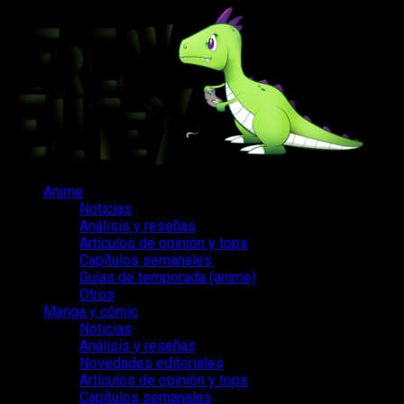
Saltar
al
contenido
Menú
Anime
principal
Noticias
Análisis y reseñas
Artículos de opinión y tops
Capítulos semanales
Guías de temporada (anime)
Otros
Manga y cómic
Noticias
Análisis y reseñas
Novedades editoriales
Artículos de opinión y tops
Capítulos semanales