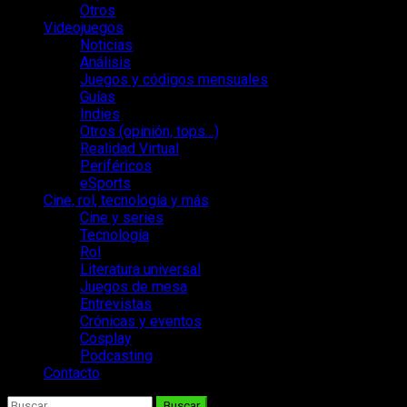
Otros
Videojuegos
Noticias
Análisis
Juegos y códigos mensuales
Guías
Indies
Otros (opinión, tops…)
Realidad Virtual
Periféricos
eSports
Cine, rol, tecnología y más
Cine y series
Tecnología
Rol
Literatura universal
Juegos de mesa
Entrevistas
Crónicas y eventos
Cosplay
Podcasting
Contacto
Buscar: